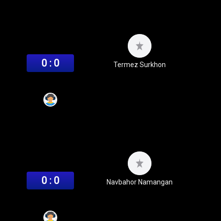
15:00
0 : 0
Termez Surkhon
N.THÉP
15:00
0 : 0
Navbahor Namangan