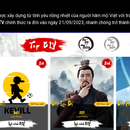
ợc xây dựng từ tình yêu nồng nhiệt của người hâm mộ Việt với tr
TV
chính thức ra đời vào ngày 21/09/2023, nhanh chóng trở thành