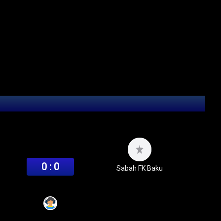
15:00
0 : 0
Sabah FK Baku
L.BỊ