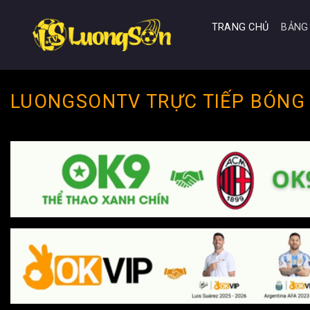
Skip
to
TRANG CHỦ
BẢNG
content
LUONGSONTV TRỰC TIẾP BÓNG Đ
non ukgc licensed casino
independent casinos not on gamstop
pay by mobile casino uk
fastest payout casino uk
online casino no verification
non gamcare casino
non gamstop casinos paypal
non gamstop casinos uk
non gamstop casinos uk
utländska ca
eu casino
interac casino
bitcoin casino
fastest withdrawal onlin
uk casinos not on gamstop
pay by mobile casinos
online casino curacao
no verification ca
non gamstop casinos
bitcoin casinos uk
casino pay by phone bill
online casino no verification
paypal ca
uk