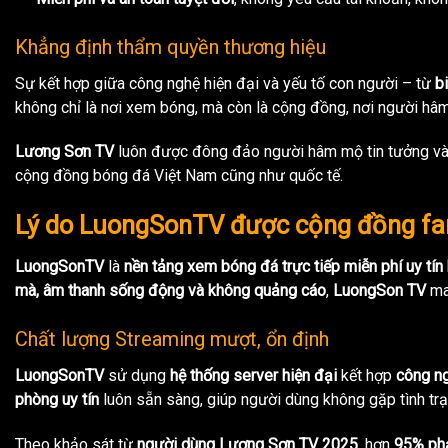
Khẳng định thẩm quyền thương hiệu
Sự kết hợp giữa công nghệ hiện đại và yếu tố con người – từ
b
không chỉ là nơi xem bóng, mà còn là cộng đồng, nơi người hâm
Lương Sơn TV
luôn được đông đảo người hâm mộ tin tưởng và ư
cộng đồng bóng đá Việt Nam cũng như quốc tế.
Lý do LuongSonTV được cộng đồng fan
LuongSonTV
là
nền tảng xem bóng đá trực tiếp miễn phí uy tín
mà, âm thanh sống động và không quảng cáo
,
LuongSon TV
ma
Chất lượng Streaming mượt, ổn định
LuongSonTV
sử dụng
hệ thống server hiện đại
kết hợp
công ng
phòng uy tín
luôn sẵn sàng, giúp người dùng không gặp tình tr
Theo khảo sát từ
người dùng Lương Sơn TV 2025
, hơn
95% ph