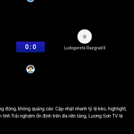
Y.THANH
15:30
0 : 0
Ludogorets Razgrad II
T.THÁO
 động, không quảng cáo. Cập nhật nhanh tỷ lệ kèo, highlight,
 tính.Trải nghiệm ổn định trên đa nền tảng, Lương Sơn TV là