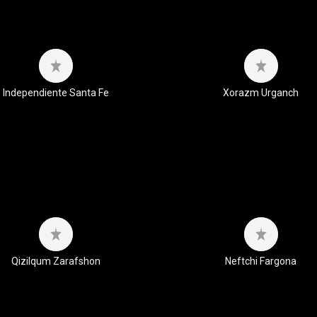
15:00
Uzbek League
Independiente Santa Fe
Xorazm Urganch
15:00
Uzbek League
Qizilqum Zarafshon
Neftchi Fargona