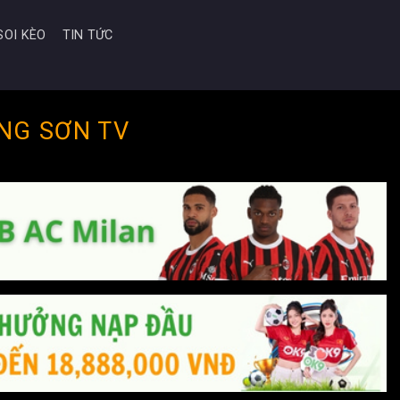
SOI KÈO
TIN TỨC
ƠNG SƠN TV
ne casino paysafecard
casino not on gamban
apple pay casinos