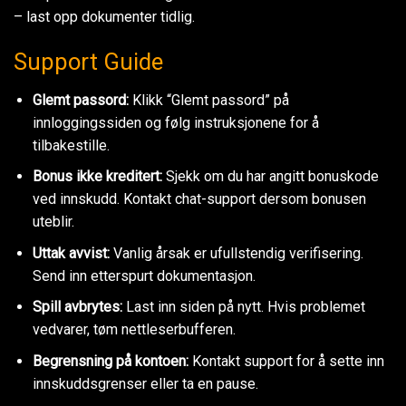
– last opp dokumenter tidlig.
Support Guide
Glemt passord:
Klikk “Glemt passord” på
innloggingssiden og følg instruksjonene for å
tilbakestille.
Bonus ikke kreditert:
Sjekk om du har angitt bonuskode
ved innskudd. Kontakt chat-support dersom bonusen
uteblir.
Uttak avvist:
Vanlig årsak er ufullstendig verifisering.
Send inn etterspurt dokumentasjon.
Spill avbrytes:
Last inn siden på nytt. Hvis problemet
vedvarer, tøm nettleserbufferen.
Begrensning på kontoen:
Kontakt support for å sette inn
innskuddsgrenser eller ta en pause.