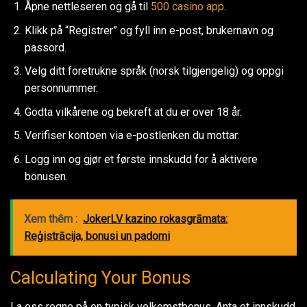
Åpne nettleseren og gå til
500 casino app
.
Klikk på “Registrer” og fyll inn e-post, brukernavn og
passord.
Velg ditt foretrukne språk (norsk tilgjengelig) og oppgi
personnummer.
Godta vilkårene og bekreft at du er over 18 år.
Verifiser kontoen via e-postlenken du mottar.
Logg inn og gjør et første innskudd for å aktivere
bonusen.
Xem thêm :
JokerLV kazino rokasgrāmata:
Reģistrācija, bonusi un padomi
Calculating Your Bonus
La oss regne på en typisk velkomstbonus. Anta et innskudd