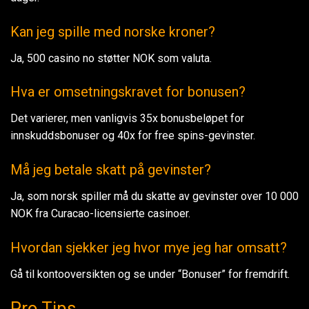
Kan jeg spille med norske kroner?
Ja, 500 casino no støtter NOK som valuta.
Hva er omsetningskravet for bonusen?
Det varierer, men vanligvis 35x bonusbeløpet for
innskuddsbonuser og 40x for free spins-gevinster.
Må jeg betale skatt på gevinster?
Ja, som norsk spiller må du skatte av gevinster over 10 000
NOK fra Curacao-licensierte casinoer.
Hvordan sjekker jeg hvor mye jeg har omsatt?
Gå til kontooversikten og se under “Bonuser” for fremdrift.
Pro Tips