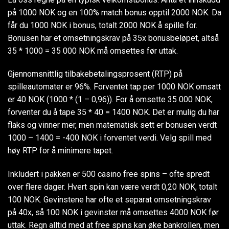
på 1000 NOK og en 100% match bonus opptil 2000 NOK. Da
får du 1000 NOK i bonus, totalt 2000 NOK å spille for.
Bonusen har et omsetningskrav på 35x bonusbeløpet, altså
35 * 1000 = 35 000 NOK må omsettes før uttak.
Gjennomsnittlig tilbakebetalingsprosent (RTP) på
spilleautomater er 96%. Forventet tap per 1000 NOK omsatt
er 40 NOK (1000 * (1 – 0,96)). For å omsette 35 000 NOK,
forventer du å tape 35 * 40 = 1400 NOK. Det er mulig du har
flaks og vinner mer, men matematisk sett er bonusen verdt
1000 – 1400 = -400 NOK i forventet verdi. Velg spill med
høy RTP for å minimere tapet.
Inkludert i pakken er 500 casino free spins – ofte spredt
over flere dager. Hvert spin kan være verdt 0,20 NOK, totalt
100 NOK. Gevinstene har ofte et separat omsetningskrav
på 40x, så 100 NOK i gevinster må omsettes 4000 NOK før
uttak. Regn alltid med at free spins kan øke bankrollen, men