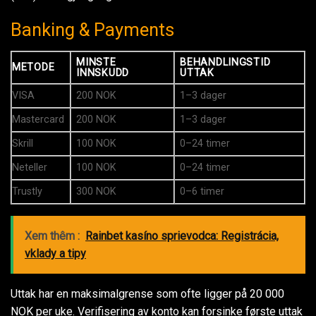
Banking & Payments
MINSTE
BEHANDLINGSTID
METODE
INNSKUDD
UTTAK
VISA
200 NOK
1–3 dager
Mastercard
200 NOK
1–3 dager
Skrill
100 NOK
0–24 timer
Neteller
100 NOK
0–24 timer
Trustly
300 NOK
0–6 timer
Xem thêm :
Rainbet kasíno sprievodca: Registrácia,
vklady a tipy
Uttak har en maksimalgrense som ofte ligger på 20 000
NOK per uke. Verifisering av konto kan forsinke første uttak