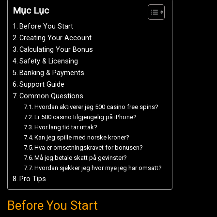
Mục Lục
Before You Start
Creating Your Account
Calculating Your Bonus
Safety & Licensing
Banking & Payments
Support Guide
Common Questions
Hvordan aktiverer jeg 500 casino free spins?
Er 500 casino tilgjengelig på iPhone?
Hvor lang tid tar uttak?
Kan jeg spille med norske kroner?
Hva er omsetningskravet for bonusen?
Må jeg betale skatt på gevinster?
Hvordan sjekker jeg hvor mye jeg har omsatt?
Pro Tips
Before You Start