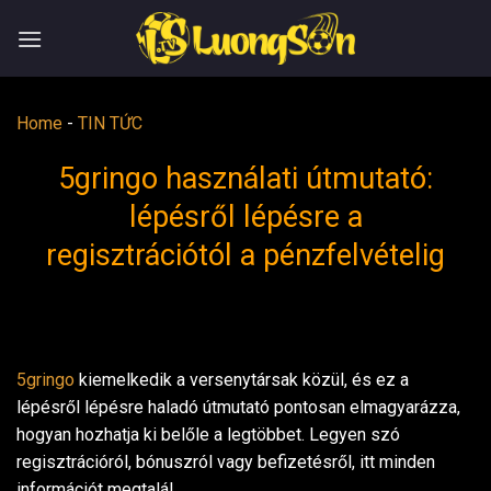
Skip
to
content
Home
-
TIN TỨC
5gringo használati útmutató:
lépésről lépésre a
regisztrációtól a pénzfelvételig
5gringo
kiemelkedik a versenytársak közül, és ez a
lépésről lépésre haladó útmutató pontosan elmagyarázza,
hogyan hozhatja ki belőle a legtöbbet. Legyen szó
regisztrációról, bónuszról vagy befizetésről, itt minden
információt megtalál.