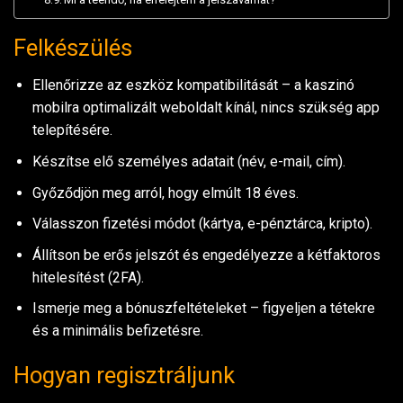
Felkészülés
Ellenőrizze az eszköz kompatibilitását – a kaszinó
mobilra optimalizált weboldalt kínál, nincs szükség app
telepítésére.
Készítse elő személyes adatait (név, e-mail, cím).
Győződjön meg arról, hogy elmúlt 18 éves.
Válasszon fizetési módot (kártya, e-pénztárca, kripto).
Állítson be erős jelszót és engedélyezze a kétfaktoros
hitelesítést (2FA).
Ismerje meg a bónuszfeltételeket – figyeljen a tétekre
és a minimális befizetésre.
Hogyan regisztráljunk