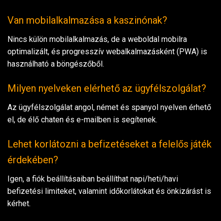
Van mobilalkalmazása a kaszinónak?
Nincs külön mobilalkalmazás, de a weboldal mobilra
optimalizált, és progresszív webalkalmazásként (PWA) is
használható a böngészőből.
Milyen nyelveken elérhető az ügyfélszolgálat?
Az ügyfélszolgálat angol, német és spanyol nyelven érhető
el, de élő chaten és e-mailben is segítenek.
Lehet korlátozni a befizetéseket a felelős játék
érdekében?
Igen, a fiók beállításaiban beállíthat napi/heti/havi
befizetési limiteket, valamint időkorlátokat és önkizárást is
kérhet.