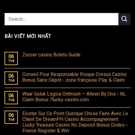
BÀI VIẾT MỚI NHẤT
Zoccer casino Boleto Guide
06
Th8
Conseil Pour Responsable Risque Cresus Casino
06
Bonus Sans Dépôt ◦ zone française Play & Claim
Th8
Waar Geluk Logica Ontmoet — Alleen Bij Ons ◦ NL
06
Claim Bonus 7lucky-casino.com
Th8
Exister Sur Ce Point Quelque Chose Faire Avec Le
06
Client De DreamPH Casino Accompagnement
Th8
Lucky Treasure Casino No Deposit Bonus Codes ◦
France Register & Win