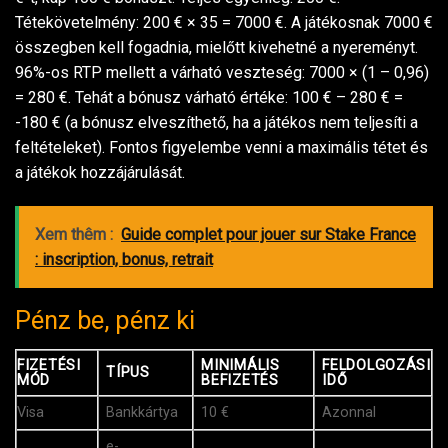
Tétekövetelmény: 200 € × 35 = 7000 €. A játékosnak 7000 €
összegben kell fogadnia, mielőtt kivehetné a nyereményt.
96%-os RTP mellett a várható veszteség: 7000 × (1 – 0,96)
= 280 €. Tehát a bónusz várható értéke: 100 € – 280 € =
-180 € (a bónusz elveszíthető, ha a játékos nem teljesíti a
feltételeket). Fontos figyelembe venni a maximális tétet és
a játékok hozzájárulását.
Xem thêm :
Guide complet pour jouer sur Stake France
: inscription, bonus, retrait
Pénz be, pénz ki
FIZETÉSI
MINIMÁLIS
FELDOLGOZÁSI
TÍPUS
MÓD
BEFIZETÉS
IDŐ
Visa
Bankkártya
10 €
Azonnal
e-