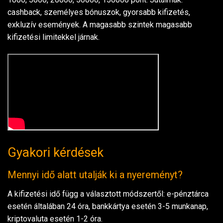
cashback, személyes bónuszok, gyorsabb kifizetés,
exkluzív események. A magasabb szintek magasabb
kifizetési limitekkel járnak.
Gyakori kérdések
Mennyi idő alatt utalják ki a nyereményt?
A kifizetési idő függ a választott módszertől: e-pénztárca
esetén általában 24 óra, bankkártya esetén 3-5 munkanap,
kriptovaluta esetén 1-2 óra.