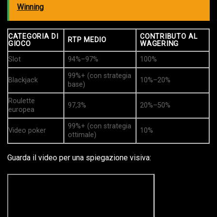
Winning
CATEGORIA DI
CONTRIBUTO AL
RTP MEDIO
GIOCO
WAGERING
Slot
94%–97%
100%
99%+ (con strategia
Blackjack
10%–20%
base)
Roulette
97,3%
20%–50%
europea
99%+ (con strategia
Video poker
10%
ottimale)
Guarda il video per una spiegazione visiva: