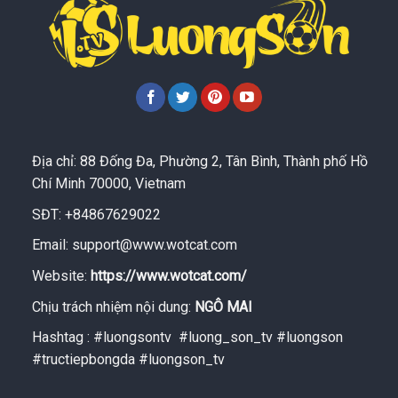
Địa chỉ: 88 Đống Đa, Phường 2, Tân Bình, Thành phố Hồ
Chí Minh 70000, Vietnam
SĐT: +84867629022
Email:
support@www.wotcat.com
Website:
https://www.wotcat.com/
Chịu trách nhiệm nội dung:
NGÔ MAI
Hashtag : #luongsontv #luong_son_tv #luongson
#tructiepbongda #luongson_tv