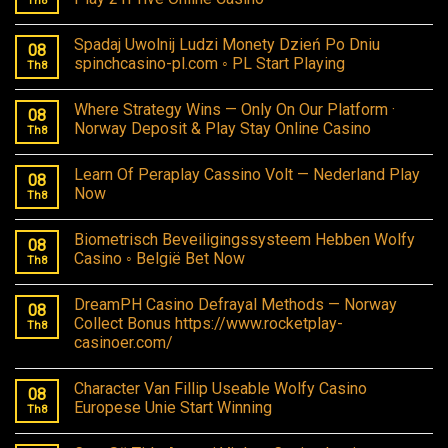
Th8
Spadaj Uwolnij Ludzi Monety Dzień Po Dniu
08
spinchcasino-pl.com ◦ PL Start Playing
Th8
Where Strategy Wins — Only On Our Platform ·
08
Norway Deposit & Play Stay Online Casino
Th8
Learn Of Peraplay Cassino Volt — Nederland Play
08
Now
Th8
Biometrisch Beveiligingssysteem Hebben Wolfy
08
Casino ◦ België Bet Now
Th8
DreamPH Casino Defrayal Methods — Norway
08
Collect Bonus https://www.rocketplay-
Th8
casinoer.com/
Character Van Fillip Useable Wolfy Casino
08
Europese Unie Start Winning
Th8