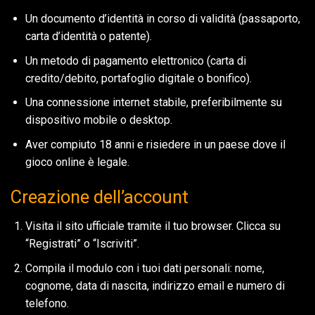
Un documento d’identità in corso di validità (passaporto,
carta d’identità o patente).
Un metodo di pagamento elettronico (carta di
credito/debito, portafoglio digitale o bonifico).
Una connessione internet stabile, preferibilmente su
dispositivo mobile o desktop.
Aver compiuto 18 anni e risiedere in un paese dove il
gioco online è legale.
Creazione dell’account
Visita il sito ufficiale tramite il tuo browser. Clicca su
“Registrati” o “Iscriviti”.
Compila il modulo con i tuoi dati personali: nome,
cognome, data di nascita, indirizzo email e numero di
telefono.