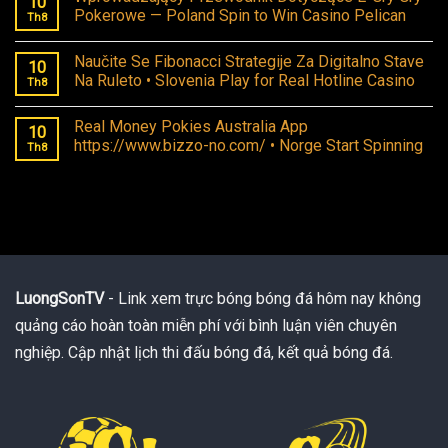
10
Pokerowe — Poland Spin to Win Casino Pelican
Th8
Naučite Se Fibonacci Strategije Za Digitalno Stave
10
Na Ruleto • Slovenia Play for Real Hotline Casino
Th8
Real Money Pokies Australia App
10
https://www.bizzo-no.com/ • Norge Start Spinning
Th8
LuongSonTV
- Link xem trực bóng bóng đá hôm nay không
quảng cáo hoàn toàn miễn phí với bình luận viên chuyên
nghiệp. Cập nhật lịch thi đấu bóng đá, kết quả bóng đá.