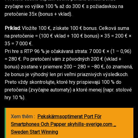
zvyčajne vo výške 100 % až do 300 € s požiadavkou na
pretočenie 35x (bonus + vklad).
Príklad:
Vložíte 100 €, získate 100 € bonus. Celková suma
na pretočenie = (100 € vklad + 100 € bonus) × 35 = 200 € ×
35 = 7 000 €.
Pri hre s RTP 96 % je očakávaná strata: 7 000 € × (1 – 0,96)
= 280 €. Po pretočení vám z pôvodných 200 € (vklad +
bonus) zostane v priemere 200 – 280 = –80 €, čo znamená,
že bonus je výhodný len pri veľmi priaznivých výsledkoch.
Preto vždy skontrolujte, ktoré hry prispievajú 100 % do
pretočenia (zvyčajne automaty) a ktoré menej (napr. stolové
hry 10 %).
Xem thêm :
Pekskärmsoptimerat Port För
Smartphones Och Papper skyhills-sverige.com _
Sweden Start Winning