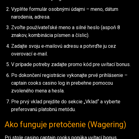
Vyplňte formulár osobnými údajmi – meno, dátum
narodenia, adresa.
Zvoľte používateľské meno a silné heslo (aspoň 8
znakov, kombinácia písmen a číslic).
Zadajte svoju e‑mailovú adresu a potvrďte ju cez
overovací e‑mail.
V prípade potreby zadajte promo kód pre uvítací bonus.
Po dokončení registrácie vykonajte prvé prihlásenie –
captain cooks casino log in prebehne pomocou
zvoleného mena a hesla.
Pre prvý vklad prejdite do sekcie „Vklad“ a vyberte
preferovanú platobnú metódu.
Ako funguje pretočenie (Wagering)
Pri stole casino captain cooks ponúka uvítací bonus