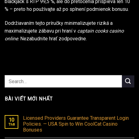
blackjack s RTP 99,5 %, ale do pretočenia prispieva len 10
% – preto ho používajte až po splnení podmienok bonusu.
Dodržiavaním tejto príručky minimalizujete riziká a
maximalizujete zábavu pri hraní v
captain cooks casino
online
. Nezabudnite hrať zodpovedne.
BÀI VIẾT MỚI NHẤT
Licensed Providers Guarantee Transparent Login
10
Policies. — USA Spin to Win CoolCat Casino
Th8
Bonuses