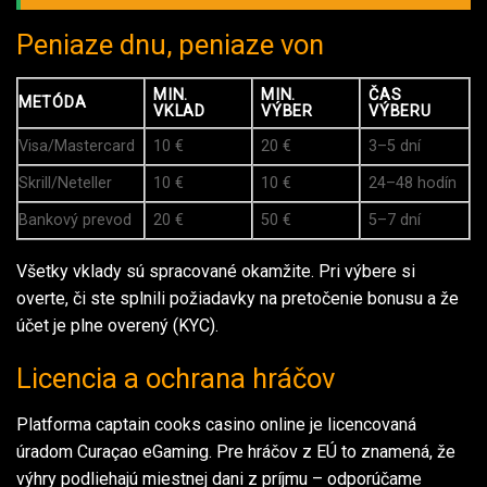
Peniaze dnu, peniaze von
MIN.
MIN.
ČAS
METÓDA
VKLAD
VÝBER
VÝBERU
Visa/Mastercard
10 €
20 €
3–5 dní
Skrill/Neteller
10 €
10 €
24–48 hodín
Bankový prevod
20 €
50 €
5–7 dní
Všetky vklady sú spracované okamžite. Pri výbere si
overte, či ste splnili požiadavky na pretočenie bonusu a že
účet je plne overený (KYC).
Licencia a ochrana hráčov
Platforma captain cooks casino online je licencovaná
úradom Curaçao eGaming. Pre hráčov z EÚ to znamená, že
výhry podliehajú miestnej dani z príjmu – odporúčame