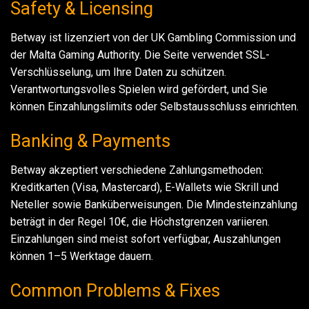
Safety & Licensing
Betway ist lizenziert von der UK Gambling Commission und
der Malta Gaming Authority. Die Seite verwendet SSL-
Verschlüsselung, um Ihre Daten zu schützen.
Verantwortungsvolles Spielen wird gefördert, und Sie
können Einzahlungslimits oder Selbstausschluss einrichten.
Banking & Payments
Betway akzeptiert verschiedene Zahlungsmethoden:
Kreditkarten (Visa, Mastercard), E-Wallets wie Skrill und
Neteller sowie Banküberweisungen. Die Mindesteinzahlung
beträgt in der Regel 10€, die Höchstgrenzen variieren.
Einzahlungen sind meist sofort verfügbar, Auszahlungen
können 1–5 Werktage dauern.
Common Problems & Fixes