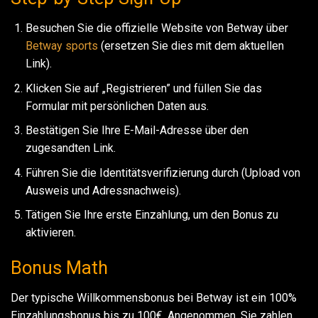
Besuchen Sie die offizielle Website von Betway über
Betway sports
(ersetzen Sie dies mit dem aktuellen
Link).
Klicken Sie auf „Registrieren” und füllen Sie das
Formular mit persönlichen Daten aus.
Bestätigen Sie Ihre E-Mail-Adresse über den
zugesandten Link.
Führen Sie die Identitätsverifizierung durch (Upload von
Ausweis und Adressnachweis).
Tätigen Sie Ihre erste Einzahlung, um den Bonus zu
aktivieren.
Bonus Math
Der typische Willkommensbonus bei Betway ist ein 100%
Einzahlungsbonus bis zu 100€. Angenommen, Sie zahlen