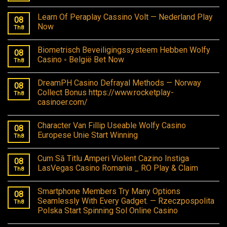
Learn Of Peraplay Cassino Volt — Nederland Play
08
Now
Th8
Biometrisch Beveiligingssysteem Hebben Wolfy
08
Casino ◦ België Bet Now
Th8
DreamPH Casino Defrayal Methods — Norway
08
Collect Bonus https://www.rocketplay-
Th8
casinoer.com/
Character Van Fillip Useable Wolfy Casino
08
Europese Unie Start Winning
Th8
Cum Să Titlu Amperi Violent Cazino Instiga
08
LasVegas Casino Romania _ RO Play & Claim
Th8
Smartphone Members Try Many Options
08
Seamlessly With Every Gadget. — Rzeczpospolita
Th8
Polska Start Spinning Sol Online Casino