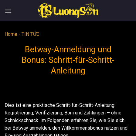
Skip
to
content
Home
-
TIN TỨC
Betway-Anmeldung und
Bonus: Schritt-für-Schritt-
Anleitung
Dies ist eine praktische Schritt-für-Schritt-Anleitung:
Registrierung, Verifizierung, Boni und Zahlungen – ohne
Schnickschnack. Im Folgenden erfahren Sie, wie Sie sich
bei Betway anmelden, den Willkommensbonus nutzen und
Ein- und Auszahlungen tätigen.