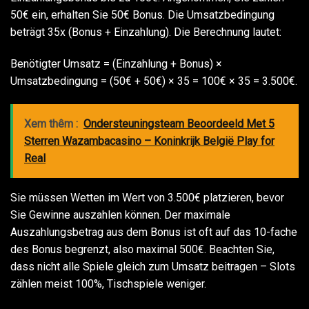
50€ ein, erhalten Sie 50€ Bonus. Die Umsatzbedingung
beträgt 35x (Bonus + Einzahlung). Die Berechnung lautet:
Benötigter Umsatz = (Einzahlung + Bonus) ×
Umsatzbedingung = (50€ + 50€) × 35 = 100€ × 35 = 3.500€.
Xem thêm :
Ondersteuningsteam Beoordeeld Met 5
Sterren Wazambacasino – Koninkrijk België Play for
Real
Sie müssen Wetten im Wert von 3.500€ platzieren, bevor
Sie Gewinne auszahlen können. Der maximale
Auszahlungsbetrag aus dem Bonus ist oft auf das 10-fache
des Bonus begrenzt, also maximal 500€. Beachten Sie,
dass nicht alle Spiele gleich zum Umsatz beitragen – Slots
zählen meist 100%, Tischspiele weniger.