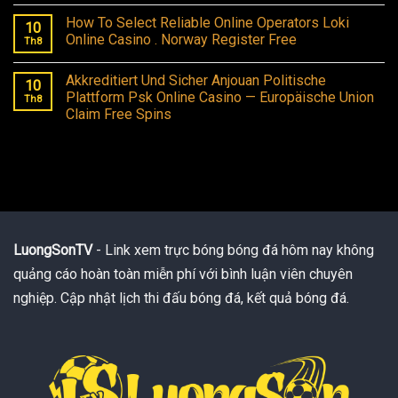
How To Select Reliable Online Operators Loki
10
Online Casino . Norway Register Free
Th8
Akkreditiert Und Sicher Anjouan Politische
10
Plattform Psk Online Casino — Europäische Union
Th8
Claim Free Spins
LuongSonTV
- Link xem trực bóng bóng đá hôm nay không
quảng cáo hoàn toàn miễn phí với bình luận viên chuyên
nghiệp. Cập nhật lịch thi đấu bóng đá, kết quả bóng đá.