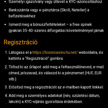
Személyi igazolvány vagy útlevél a KYC-azonosításhoz
Bankszámla vagy e-pénztárca (Skrill, Neteller) a
befizetésekhez
Ismerd meg a bónuszfeltételeket – a free spinek
gyakran 35-40-szeres átforgatási követelménnyel járnak
Regisztráció
Látogass el a
https://bisoncasino.hu.net/
weboldalra, és
kattints a “Regisztráció” gombra.
Töltsd ki az űrlapot: add meg a felhasználóneved, e-mail
címed, jelszavad, és válaszd ki a pénznemet (HUF, EUR
stb.).
Erősítsd meg a regisztrációt az e-mailben kapott linkkel.
Add meg a személyes adatokat (név, születési dátum,
lakcím) a KYC-eljárás gyorsítása érdekében.