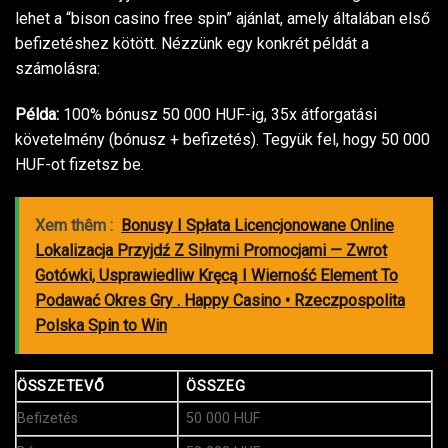
lehet a “bison casino free spin” ajánlat, amely általában első
befizetéshez kötött. Nézzünk egy konkrét példát a
számolásra:
Példa:
100% bónusz 50 000 HUF-ig, 35x átforgatási
követelmény (bónusz + befizetés). Tegyük fel, hogy 50 000
HUF-ot fizetsz be.
Xem thêm :
Bonusy I Spłata Licencjonowane Online
Lokalizacja Przyjdź Z Silnymi Promocjami — Zwrot
Gotówki, Usprawiedliw Kręcą I Wierność Element To
Podawać Okres Gry . Happy Casino • Rzeczpospolita
Polska Spin to Win
ÖSSZETEVŐ
ÖSSZEG
Befizetés
50 000 HUF