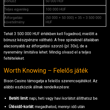
Bónusz
50 000 HUF
Teljes egyenleg
100 000 HUF
Átforgatási
(50 000 + 50 000) × 35 = 3 500 000
követelmény
HUF
Tehát 3 500 000 HUF értékben kell fogadnod, mielőtt a
bónusz készpénzre váltható. A free spineknél általában
alacsonyabb az átforgatási szorzó (pl. 30x), de a
nyeremény limitálva lehet. Mindig olvasd el a teljes
feltételeket.
Worth Knowing – Felelős játék
Bison Casino támogatja a felelős szerencsejátékot. Az
alábbi eszközök állnak rendelkezésre:
Betéti limit:
napi, heti vagy havi korlátot állíthatsz be.
Ülésidő-korlát:
megadhatod, mennyi idő után