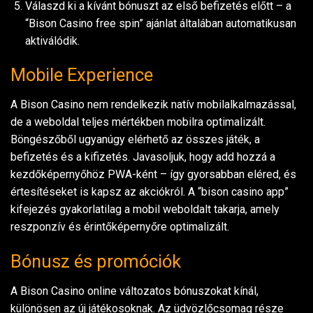
Válaszd ki a kívánt bónuszt az első befizetés előtt – a
“Bison Casino free spin” ajánlat általában automatikusan
aktiválódik.
Mobile Experience
A Bison Casino nem rendelkezik natív mobilalkalmazással,
de a weboldal teljes mértékben mobilra optimalizált.
Böngészőből ugyanúgy elérhető az összes játék, a
befizetés és a kifizetés. Javasoljuk, hogy add hozzá a
kezdőképernyőhöz PWA-ként – így gyorsabban eléred, és
értesítéseket is kapsz az akciókról. A “bison casino app”
kifejezés gyakorlatilag a mobil weboldalt takarja, amely
reszponzív és érintőképernyőre optimalizált.
Bónusz és promóciók
A Bison Casino online változatos bónuszokat kínál,
különösen az új játékosoknak. Az üdvözlőcsomag része