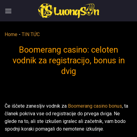
Skip
to
content
Home
-
TIN TỨC
Boomerang casino: celoten
vodnik za registracijo, bonus in
dvig
Če iščete zanesljiv vodnik za
Boomerang casino bonus
, ta
članek pokriva vse od registracije do prvega dviga. Ne
glede na to, ali ste izkušen igralec ali začetnik, vam bodo
spodnji koraki pomagali do nemotene izkušnje.