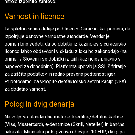
hitreje izpolnite zahtevo.
Varnost in licence
Ta spletni casino deluje pod licenco Curacao, kar pomeni, da
izpolnjuje osnovne varnostne standarde. Vendar je
pomembno vedeti, da so dobitki iz kazinojev s curacajsko
licenco lahko obdavčeni v skladu z lokalno zakonodajo (na
primer v Sloveniji se dobički iz tujih kazinojev prijavijo v
napoved za dohodnino). Platforma uporablja SSL šifriranje
za zaščito podatkov in redno preverja poštenost iger.
Priporočamo, da vklopite dvofaktorsko avtentikacijo (2FA)
za dodatno varnost.
Polog in dvig denarja
Na voljo so standardne metode: kreditne/debitne kartice
(Visa, Mastercard), e‑denarnice (Skrill, Neteller) in bančna
nakazila. Minimalni polog znaša običajno 10 EUR, dvigi pa