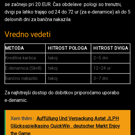
se začnejo pri 20 EUR. Čas obdelave: pologi so trenutni,
dvigi pa lahko trajajo od 24 do 72 ur (za e‑denarnice) ali do 5
delovnih dni za bančna nakazila.
Vredno vedeti
METODA
HITROST POLOGA
HITROST DVIGA
Kreditna kartica
takoj
2–5 dni
E‑denarnica (Skrill)
takoj
12–24 ur
Bančno nakazilo
takoj
3–7 dni
Za najhitrejši dostop do dobitkov priporočamo uporabo
e‑denarnic.
Xem thêm :
Auffüllung Und Verpackung Astat JLPH
Glücksspielkasino QuickWin . deutscher Markt Enjoy
the Game