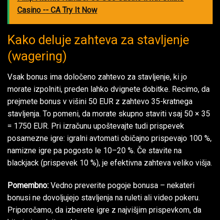
Casino -- CA Try It Now
Kako deluje zahteva za stavljenje
(wagering)
Vsak bonus ima določeno zahtevo za stavljenje, ki jo
morate izpolniti, preden lahko dvignete dobitke. Recimo, da
prejmete bonus v višini 50 EUR z zahtevo 35-kratnega
stavljenja. To pomeni, da morate skupno staviti vsaj 50 × 35
= 1750 EUR. Pri izračunu upoštevajte tudi prispevek
posamezne igre: igralni avtomati običajno prispevajo 100 %,
namizne igre pa pogosto le 10–20 %. Če stavite na
blackjack (prispevek 10 %), je efektivna zahteva veliko višja.
Pomembno:
Vedno preverite pogoje bonusa – nekateri
bonusi ne dovoljujejo stavljenja na ruleti ali video pokeru.
Priporočamo, da izberete igre z najvišjim prispevkom, da