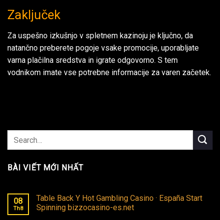
Zaključek
Za uspešno izkušnjo v spletnem kazinoju je ključno, da
natančno preberete pogoje vsake promocije, uporabljate
varna plačilna sredstva in igrate odgovorno. S tem
vodnikom imate vse potrebne informacije za varen začetek.
BÀI VIẾT MỚI NHẤT
Table Back Y Hot Gambling Casino · España Start
08
Spinning bizzocasino-es.net
Th8