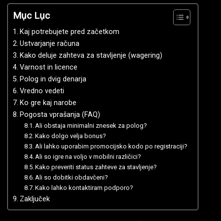
Mục Lục
Kaj potrebujete pred začetkom
Ustvarjanje računa
Kako deluje zahteva za stavljenje (wagering)
Varnost in licence
Polog in dvig denarja
Vredno vedeti
Ko gre kaj narobe
Pogosta vprašanja (FAQ)
Ali obstaja minimalni znesek za polog?
Kako dolgo velja bonus?
Ali lahko uporabim promocijsko kodo po registraciji?
Ali so igre na voljo v mobilni različici?
Kako preveriti status zahteve za stavljenje?
Ali so dobitki obdavčeni?
Kako lahko kontaktiram podporo?
Zaključek