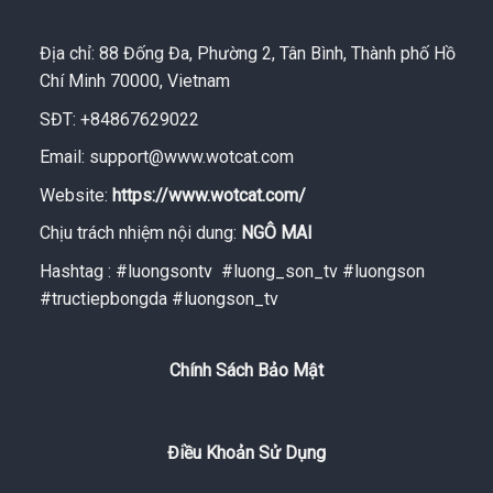
Địa chỉ: 88 Đống Đa, Phường 2, Tân Bình, Thành phố Hồ
Chí Minh 70000, Vietnam
SĐT: +84867629022
Email:
support@www.wotcat.com
Website:
https://www.wotcat.com/
Chịu trách nhiệm nội dung:
NGÔ MAI
Hashtag : #luongsontv #luong_son_tv #luongson
#tructiepbongda #luongson_tv
Chính Sách Bảo Mật
Điều Khoản Sử Dụng