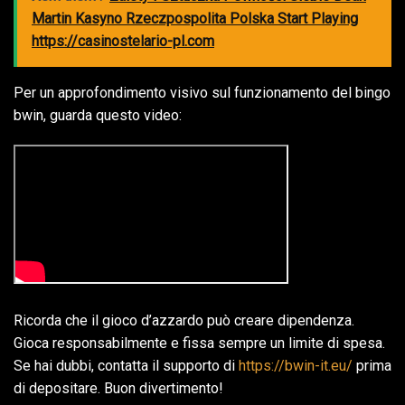
Martin Kasyno Rzeczpospolita Polska Start Playing
https://casinostelario-pl.com
Per un approfondimento visivo sul funzionamento del bingo
bwin, guarda questo video:
Ricorda che il gioco d’azzardo può creare dipendenza.
Gioca responsabilmente e fissa sempre un limite di spesa.
Se hai dubbi, contatta il supporto di
https://bwin-it.eu/
prima
di depositare. Buon divertimento!