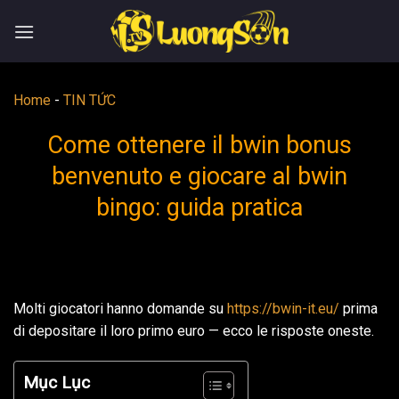
Skip
to
content
Home
-
TIN TỨC
Come ottenere il bwin bonus
benvenuto e giocare al bwin
bingo: guida pratica
Molti giocatori hanno domande su
https://bwin-it.eu/
prima
di depositare il loro primo euro — ecco le risposte oneste.
Mục Lục