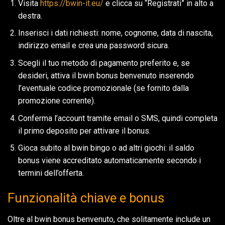
Visita
https://bwin-it.eu/
e clicca su “Registrati” in alto a
destra.
Inserisci i dati richiesti: nome, cognome, data di nascita,
indirizzo email e crea una password sicura.
Scegli il tuo metodo di pagamento preferito e, se
desideri, attiva il bwin bonus benvenuto inserendo
l’eventuale codice promozionale (se fornito dalla
promozione corrente).
Conferma l’account tramite email o SMS, quindi completa
il primo deposito per attivare il bonus.
Gioca subito al bwin bingo o ad altri giochi: il saldo
bonus viene accreditato automaticamente secondo i
termini dell’offerta.
Funzionalità chiave e bonus
Oltre al bwin bonus benvenuto, che solitamente include un