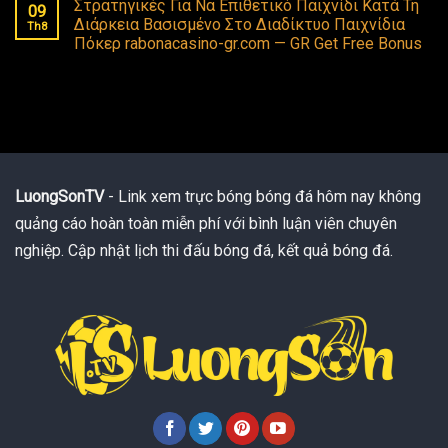
Στρατηγικές Για Να Επιθετικό Παιχνίδι Κατά Τη
09
Διάρκεια Βασισμένο Στο Διαδίκτυο Παιχνίδια
Th8
Πόκερ rabonacasino-gr.com — GR Get Free Bonus
LuongSonTV
- Link xem trực bóng bóng đá hôm nay không
quảng cáo hoàn toàn miễn phí với bình luận viên chuyên
nghiệp. Cập nhật lịch thi đấu bóng đá, kết quả bóng đá.