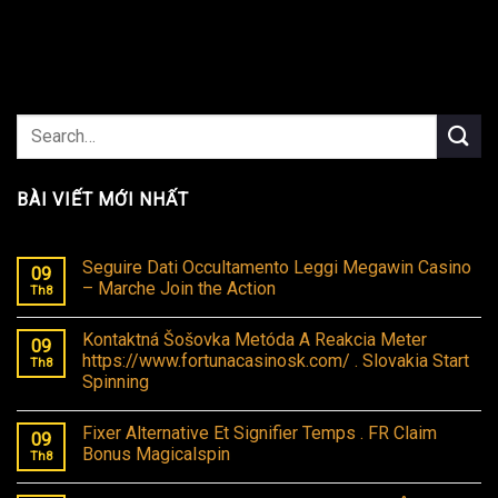
BÀI VIẾT MỚI NHẤT
Seguire Dati Occultamento Leggi Megawin Casino
09
– Marche Join the Action
Th8
Kontaktná Šošovka Metóda A Reakcia Meter
09
https://www.fortunacasinosk.com/ . Slovakia Start
Th8
Spinning
Fixer Alternative Et Signifier Temps . FR Claim
09
Bonus Magicalspin
Th8