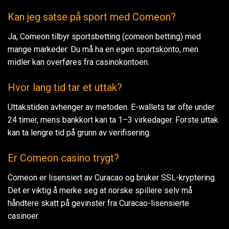
Kan jeg satse på sport med Comeon?
Ja, Comeon tilbyr sportsbetting (comeon betting) med
mange markeder. Du må ha en egen sportskonto, men
midler kan overføres fra casinokontoen.
Hvor lang tid tar et uttak?
Uttakstiden avhenger av metoden. E-wallets tar ofte under
24 timer, mens bankkort kan ta 1–3 virkedager. Forste uttak
kan ta lengre tid på grunn av verifisering.
Er Comeon casino trygt?
Comeon er lisensiert av Curacao og bruker SSL-kryptering.
Det er viktig å merke seg at norske spillere selv må
håndtere skatt på gevinster fra Curacao-lisensierte
casinoer.