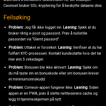
Casinoet bruker SSL-kryptering for å beskytte dataene dine.
Feilsøking
Problem:
Jeg får ikke logget inn.
Løsning:
Sjekk at du
bruker riktig e-post og passord. Prøv å nullstille
passordet via “Glemt passord”.
Problem:
Uttaket er forsinket.
Løsning:
Verifiser at du har
fullført KYC-prosessen. Kontakt kundestøtte hvis det tar
mer enn 5 virkedager.
Problem:
Bonusen ble ikke aktivert.
Løsning:
Sjekk om
du må taste inn en bonuskode eller om bonusen krever
et minimumsinnskudd.
Problem:
Comeon-appen fungerer ikke.
Løsning:
Siden
appen er en PWA, prøv å slette nettleserens cache og
legg til hjemmeskjermen på nytt.