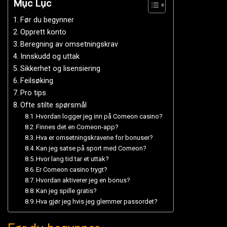
Mục Lục
Før du begynner
Opprett konto
Beregning av omsetningskrav
Innskudd og uttak
Sikkerhet og lisensiering
Feilsøking
Pro tips
Ofte stilte spørsmål
Hvordan logger jeg inn på Comeon casino?
Finnes det en Comeon-app?
Hva er omsetningskravene for bonuser?
Kan jeg satse på sport med Comeon?
Hvor lang tid tar et uttak?
Er Comeon casino trygt?
Hvordan aktiverer jeg en bonus?
Kan jeg spille gratis?
Hva gjør jeg hvis jeg glemmer passordet?