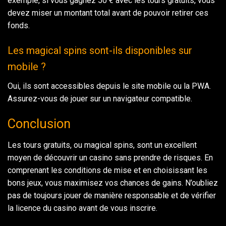
exemple, si vous gagnez 50 € avec les tours gratuits, vous
devez miser un montant total avant de pouvoir retirer ces
fonds.
Les magical spins sont-ils disponibles sur
mobile ?
Oui, ils sont accessibles depuis le site mobile ou la PWA.
Assurez-vous de jouer sur un navigateur compatible.
Conclusion
Les tours gratuits, ou magical spins, sont un excellent
moyen de découvrir un casino sans prendre de risques. En
comprenant les conditions de mise et en choisissant les
bons jeux, vous maximisez vos chances de gains. N’oubliez
pas de toujours jouer de manière responsable et de vérifier
la licence du casino avant de vous inscrire.