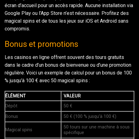
écran d’accueil pour un accès rapide. Aucune installation via
Google Play ou l’App Store n’est nécessaire. Profitez des
magical spins et de tous les jeux sur iOS et Android sans
compromis.
Bonus et promotions
Les casinos en ligne offrent souvent des tours gratuits
dans le cadre d’un bonus de bienvenue ou d’une promotion
régulière. Voici un exemple de calcul pour un bonus de 100
% jusqu’à 100 € avec 50 magical spins :
ÉLÉMENT
VALEUR
Dépôt
50 €
Bonus
50 € (100 % jusqu’à 100 €)
50 tours sur une machine à sous
Magical spins
spécifique