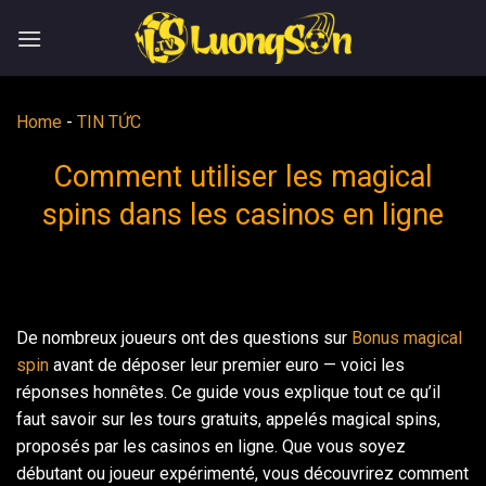
Skip
to
content
Home
-
TIN TỨC
Comment utiliser les magical
spins dans les casinos en ligne
De nombreux joueurs ont des questions sur
Bonus magical
spin
avant de déposer leur premier euro — voici les
réponses honnêtes. Ce guide vous explique tout ce qu’il
faut savoir sur les tours gratuits, appelés magical spins,
proposés par les casinos en ligne. Que vous soyez
débutant ou joueur expérimenté, vous découvrirez comment