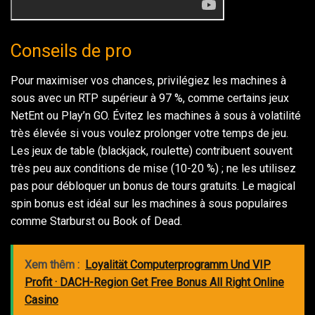
Conseils de pro
Pour maximiser vos chances, privilégiez les machines à
sous avec un RTP supérieur à 97 %, comme certains jeux
NetEnt ou Play’n GO. Évitez les machines à sous à volatilité
très élevée si vous voulez prolonger votre temps de jeu.
Les jeux de table (blackjack, roulette) contribuent souvent
très peu aux conditions de mise (10-20 %) ; ne les utilisez
pas pour débloquer un bonus de tours gratuits. Le magical
spin bonus est idéal sur les machines à sous populaires
comme Starburst ou Book of Dead.
Xem thêm :
Loyalität Computerprogramm Und VIP
Profit · DACH-Region Get Free Bonus All Right Online
Casino