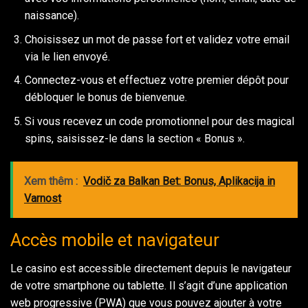
naissance).
Choisissez un mot de passe fort et validez votre email
via le lien envoyé.
Connectez-vous et effectuez votre premier dépôt pour
débloquer le bonus de bienvenue.
Si vous recevez un code promotionnel pour des magical
spins, saisissez-le dans la section « Bonus ».
Xem thêm :
Vodič za Balkan Bet: Bonus, Aplikacija in
Varnost
Accès mobile et navigateur
Le casino est accessible directement depuis le navigateur
de votre smartphone ou tablette. Il s’agit d’une application
web progressive (PWA) que vous pouvez ajouter à votre