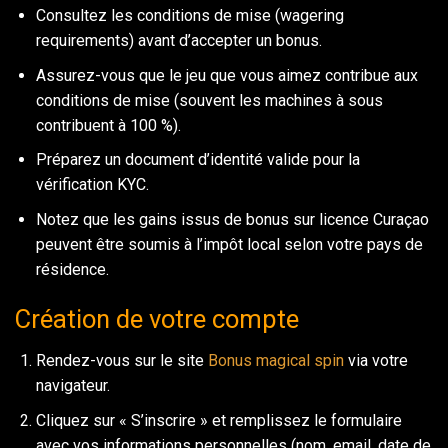
Consultez les conditions de mise (wagering
requirements) avant d’accepter un bonus.
Assurez-vous que le jeu que vous aimez contribue aux
conditions de mise (souvent les machines à sous
contribuent à 100 %).
Préparez un document d’identité valide pour la
vérification KYC.
Notez que les gains issus de bonus sur licence Curaçao
peuvent être soumis à l’impôt local selon votre pays de
résidence.
Création de votre compte
Rendez-vous sur le site
Bonus magical spin
via votre
navigateur.
Cliquez sur « S’inscrire » et remplissez le formulaire
avec vos informations personnelles (nom, email, date de