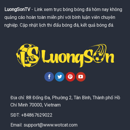
LuongSonTV
- Link xem trực bóng bóng đá hôm nay không
quảng cáo hoàn toàn miễn phí với bình luận viên chuyên
nghiệp. Cập nhật lịch thi đấu bóng đá, kết quả bóng đá.
Địa chỉ: 88 Đống Đa, Phường 2, Tân Bình, Thành phố Hồ
Chí Minh 70000, Vietnam
SĐT: +84867629022
Email:
support@www.wotcat.com