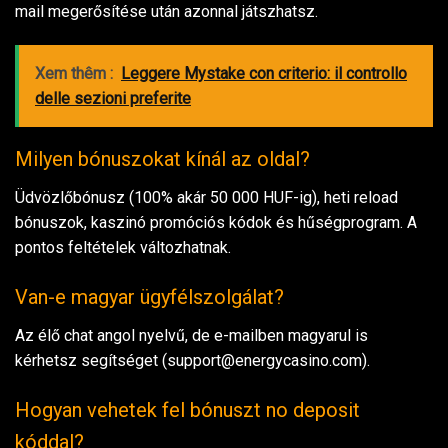
mail megerősítése után azonnal játszhatsz.
Xem thêm :
Leggere Mystake con criterio: il controllo
delle sezioni preferite
Milyen bónuszokat kínál az oldal?
Üdvözlőbónusz (100% akár 50 000 HUF-ig), heti reload
bónuszok, kaszinó promóciós kódok és hűségprogram. A
pontos feltételek változhatnak.
Van-e magyar ügyfélszolgálat?
Az élő chat angol nyelvű, de e-mailben magyarul is
kérhetsz segítséget (
support@energycasino.com
).
Hogyan vehetek fel bónuszt no deposit
kóddal?