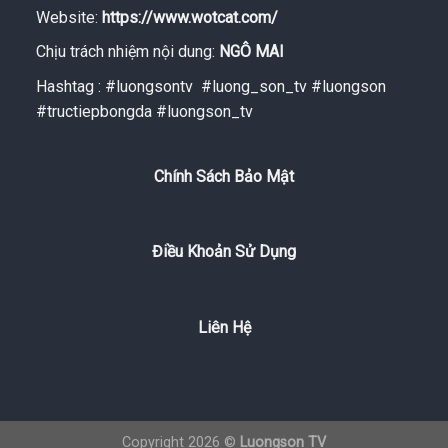
Website:
https://www.wotcat.com/
Chịu trách nhiệm nội dung:
NGÔ MAI
Hashtag : #luongsontv #luong_son_tv #luongson
#tructiepbongda #luongson_tv
Chính Sách Bảo Mật
Điều Khoản Sử Dụng
Liên Hệ
Copyright 2026 ©
Luongson TV