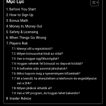
Mục Lục
Before You Start
How to Sign Up
Bonus Math
Money In, Money Out
Safety & Licensing
When Things Go Wrong
Players Ask
Mennyi idő a regisztráció?
Milyen bónuszokat kínál az oldal?
Van-e magyar ügyfélszolgálat?
Hogyan vehetek fel bónuszt no deposit kóddal?
A befizetés után azonnal játszhatok?
Mikor kapom meg a nyereményem kifizetését?
Mi a teendő, ha elvesztettem a telefonom és engedélyezve
van a 2FA?
Milyen játékok érhetők el?
Van-e VIP program, és hogyan lehet bekerülni?
Insider Advice