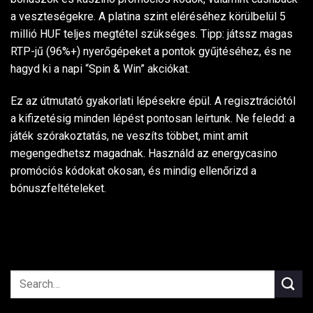
a veszteségekre. A platina szint eléréséhez körülbelül 5
millió HUF teljes megtétel szükséges. Tipp: játssz magas
RTP-jű (96%+) nyerőgépeket a pontok gyűjtéséhez, és ne
hagyd ki a napi “Spin & Win” akciókat.
Ez az útmutató gyakorlati lépésekre épül. A regisztrációtól
a kifizetésig minden lépést pontosan leírtunk. Ne feledd: a
játék szórakoztatás, ne veszíts többet, mint amit
megengedhetsz magadnak. Használd az energycasino
promóciós kódokat okosan, és mindig ellenőrizd a
bónuszfeltételeket.