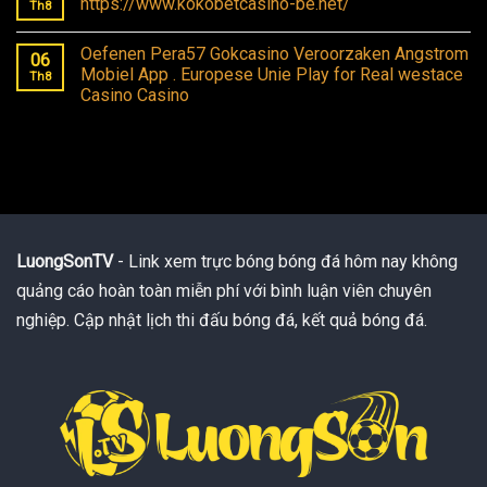
https://www.kokobetcasino-be.net/
Th8
Oefenen Pera57 Gokcasino Veroorzaken Angstrom
06
Mobiel App . Europese Unie Play for Real westace
Th8
Casino Casino
LuongSonTV
- Link xem trực bóng bóng đá hôm nay không
quảng cáo hoàn toàn miễn phí với bình luận viên chuyên
nghiệp. Cập nhật lịch thi đấu bóng đá, kết quả bóng đá.