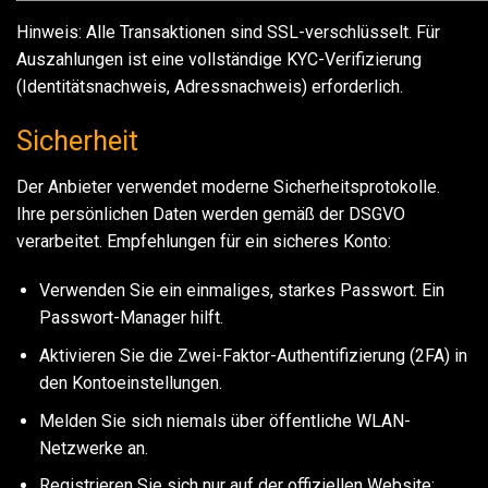
Hinweis: Alle Transaktionen sind SSL-verschlüsselt. Für
Auszahlungen ist eine vollständige KYC-Verifizierung
(Identitätsnachweis, Adressnachweis) erforderlich.
Sicherheit
Der Anbieter verwendet moderne Sicherheitsprotokolle.
Ihre persönlichen Daten werden gemäß der DSGVO
verarbeitet. Empfehlungen für ein sicheres Konto:
Verwenden Sie ein einmaliges, starkes Passwort. Ein
Passwort-Manager hilft.
Aktivieren Sie die Zwei-Faktor-Authentifizierung (2FA) in
den Kontoeinstellungen.
Melden Sie sich niemals über öffentliche WLAN-
Netzwerke an.
Registrieren Sie sich nur auf der offiziellen Website;