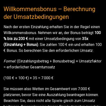
Willkommensbonus – Berechnung
der Umsatzbedingungen
Nach der ersten Einzahlung erhalten Sie in der Regel einen
Willkommensbonus. Nehmen wir an, der Bonus beträgt
100
% bis zu 200 €
mit einer Umsatzbedingung von
35x
(Einzahlung + Bonus)
. Sie zahlen 100 € ein und erhalten 100
€ Bonus. So berechnen Sie den erforderlichen Umsatz:
Formel:
(Einzahlungsbetrag + Bonusbetrag) × Umsatzfaktor
= erforderlicher Gesamtumsatz
(100 € + 100 €) × 35 = 7.000 €
Sie müssen also Wetten im Gesamtwert von 7.000 €
platzieren, bevor Sie eine Auszahlung beantragen können.
Beachten Sie, dass nicht alle Spiele gleich zum Umsatz