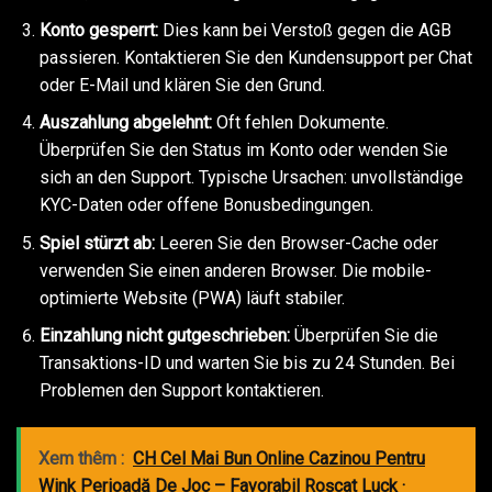
Konto gesperrt:
Dies kann bei Verstoß gegen die AGB
passieren. Kontaktieren Sie den Kundensupport per Chat
oder E-Mail und klären Sie den Grund.
Auszahlung abgelehnt:
Oft fehlen Dokumente.
Überprüfen Sie den Status im Konto oder wenden Sie
sich an den Support. Typische Ursachen: unvollständige
KYC-Daten oder offene Bonusbedingungen.
Spiel stürzt ab:
Leeren Sie den Browser-Cache oder
verwenden Sie einen anderen Browser. Die mobile-
optimierte Website (PWA) läuft stabiler.
Einzahlung nicht gutgeschrieben:
Überprüfen Sie die
Transaktions-ID und warten Sie bis zu 24 Stunden. Bei
Problemen den Support kontaktieren.
Xem thêm :
CH Cel Mai Bun Online Cazinou Pentru
Wink Perioadă De Joc – Favorabil Roșcat Luck ·