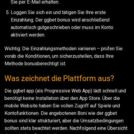
Sie per E-Mail erhalten.
Loggen Sie sich ein und tätigen Sie Ihre erste
Einzahlung. Der ggbet bonus wird anschließend
automatisch gutgeschrieben oder muss im Konto
aktiviert werden.
Wichtig: Die Einzahlungsmethoden variieren – prüfen Sie
vorab die Konditionen, um sicherzustellen, dass Ihre
Methode bonusberechtigt ist.
Was zeichnet die Plattform aus?
Die ggbet app (als Progressive Web App) lädt schnell und
benötigt keine Installation über den App Store. Über die
mobile Website haben Sie vollen Zugriff auf Spiele und
Kontofunktionen. Die angebotenen Boni wie der ggbet
bonus sind klar strukturiert, aber die Umsatzbedingungen
sollten stets beachtet werden. Nachfolgend eine Übersicht