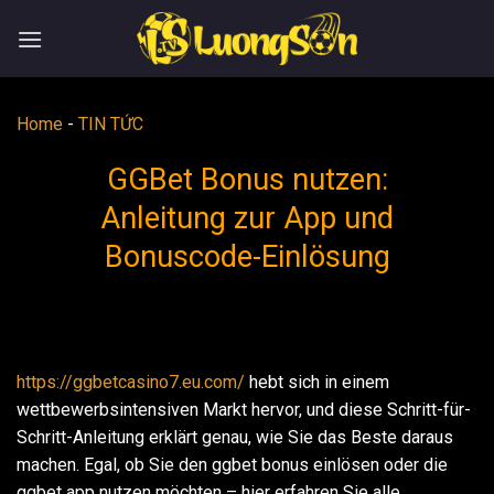
Skip
to
content
Home
-
TIN TỨC
GGBet Bonus nutzen:
Anleitung zur App und
Bonuscode-Einlösung
https://ggbetcasino7.eu.com/
hebt sich in einem
wettbewerbsintensiven Markt hervor, und diese Schritt-für-
Schritt-Anleitung erklärt genau, wie Sie das Beste daraus
machen. Egal, ob Sie den ggbet bonus einlösen oder die
ggbet app nutzen möchten – hier erfahren Sie alle