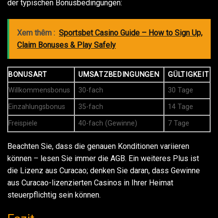
der typischen Bonusbedingungen:
Xem thêm :
Sportsbet Casino Guide – How to Sign Up,
Claim Bonuses & Play Safely
BONUSART
UMSATZBEDINGUNGEN
GÜLTIGKEIT
Willkommensbonus
30-fach
30 Tage
Einzahlungsbonus
35-fach
14 Tage
Freispiele
40-fach (Gewinne)
7 Tage
Beachten Sie, dass die genauen Konditionen variieren
können – lesen Sie immer die AGB. Ein weiteres Plus ist
die Lizenz aus Curacao; denken Sie daran, dass Gewinne
aus Curacao-lizenzierten Casinos in Ihrer Heimat
steuerpflichtig sein können.