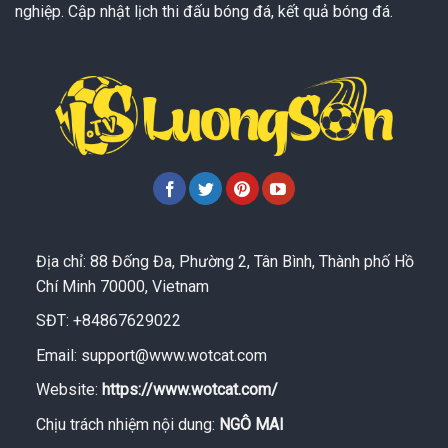
nghiệp. Cập nhật lịch thi đấu bóng đá, kết quả bóng đá.
Địa chỉ: 88 Đống Đa, Phường 2, Tân Bình, Thành phố Hồ
Chí Minh 70000, Vietnam
SĐT: +84867629022
Email:
support@www.wotcat.com
Website:
https://www.wotcat.com/
Chịu trách nhiệm nội dung:
NGÔ MAI