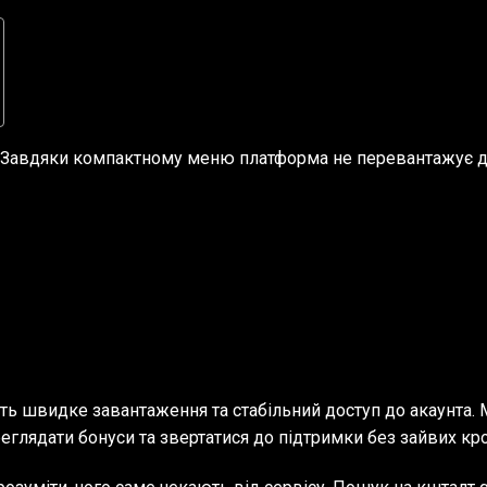
ів. Завдяки компактному меню платформа не перевантажує 
ть швидке завантаження та стабільний доступ до акаунта. 
реглядати бонуси та звертатися до підтримки без зайвих кро