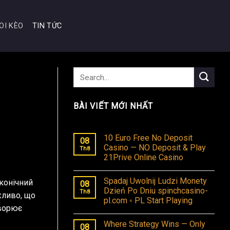
OI KÈO
TIN TỨC
BÀI VIẾT MỚI NHẤT
10 Euro Free No Deposit
08
Casino — NO Deposit & Play
Th8
21Prive Online Casino
Spadaj Uwolnij Ludzi Monety
аконічний
08
Dzień Po Dniu spinchcasino-
Th8
жливо, що
pl.com ◦ PL Start Playing
творює
Where Strategy Wins — Only
08