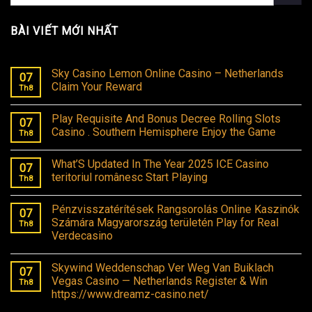
BÀI VIẾT MỚI NHẤT
Sky Casino Lemon Online Casino – Netherlands
07
Claim Your Reward
Th8
Play Requisite And Bonus Decree Rolling Slots
07
Casino . Southern Hemisphere Enjoy the Game
Th8
What’S Updated In The Year 2025 ICE Casino
07
teritoriul românesc Start Playing
Th8
Pénzvisszatérítések Rangsorolás Online Kaszinók
07
Számára Magyarország területén Play for Real
Th8
Verdecasino
Skywind Weddenschap Ver Weg Van Buiklach
07
Vegas Casino — Netherlands Register & Win
Th8
https://www.dreamz-casino.net/