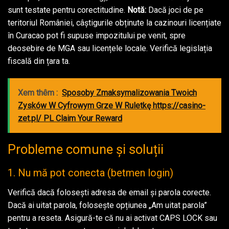
sunt testate pentru corectitudine.
Notă:
Dacă joci de pe
teritoriul României, câștigurile obținute la cazinouri licențiate
în Curacao pot fi supuse impozitului pe venit, spre
deosebire de MGA sau licențele locale. Verifică legislația
fiscală din țara ta.
Xem thêm :
Sposoby Zmaksymalizowania Twoich
Zysków W Cyfrowym Grze W Ruletkę https://casino-
zet.pl/ PL Claim Your Reward
Probleme comune și soluții
1. Nu mă pot conecta (betmen login)
Verifică dacă folosești adresa de email și parola corecte.
Dacă ai uitat parola, folosește opțiunea „Am uitat parola”
pentru a reseta. Asigură-te că nu ai activat CAPS LOCK sau