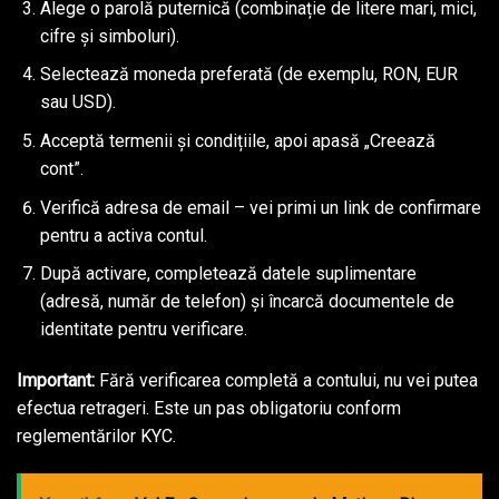
Alege o parolă puternică (combinație de litere mari, mici,
cifre și simboluri).
Selectează moneda preferată (de exemplu, RON, EUR
sau USD).
Acceptă termenii și condițiile, apoi apasă „Creează
cont”.
Verifică adresa de email – vei primi un link de confirmare
pentru a activa contul.
După activare, completează datele suplimentare
(adresă, număr de telefon) și încarcă documentele de
identitate pentru verificare.
Important:
Fără verificarea completă a contului, nu vei putea
efectua retrageri. Este un pas obligatoriu conform
reglementărilor KYC.