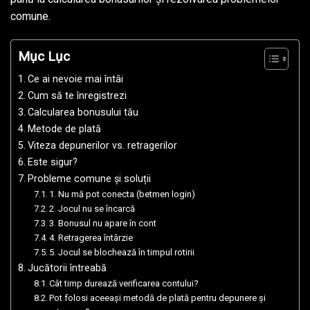
comune.
Mục Lục
Ce ai nevoie mai întâi
Cum să te înregistrezi
Calcularea bonusului tău
Metode de plată
Viteza depunerilor vs. retragerilor
Este sigur?
Probleme comune și soluții
1. Nu mă pot conecta (betmen login)
2. Jocul nu se încarcă
3. Bonusul nu apare în cont
4. Retragerea întârzie
5. Jocul se blochează în timpul rotirii
Jucătorii întreabă
Cât timp durează verificarea contului?
Pot folosi aceeași metodă de plată pentru depunere și