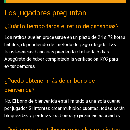
Los jugadores preguntan
¿Cuánto tiempo tarda el retiro de ganancias?
Los retiros suelen procesarse en un plazo de 24 a 72 horas
hábiles, dependiendo del método de pago elegido. Las
transferencias bancarias pueden tardar hasta 5 días.
Asegúrate de haber completado la verificación KYC para
evitar demoras.
¿Puedo obtener más de un bono de
bienvenida?
No. El bono de bienvenida está limitado a una sola cuenta
por jugador. Si intentas crear múltiples cuentas, todas serán
bloqueadas y perderás los bonos y ganancias asociados.
¿Qué juegos contribuyen más a los requisitos