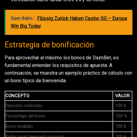
Xem thêm :
Flüssig Zurück Haben Casino SG – Europa
Win Big Today
Estrategia de bonificación
Para aprovechar al máximo los bonos de DaznBet, es
fundamental entender los requisitos de apuesta. A
continuación, se muestra un ejemplo práctico de cálculo con
un bono típico de bienvenida.
CONCEPTO
VALOR
Depósito realizado
100 €
Porcentaje del bono
100 %
Bono recibido
100 €
Saldo total (depósito + bono)
200 €