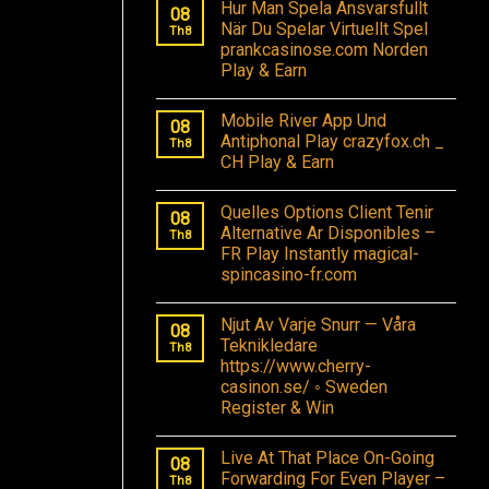
Hur Man Spela Ansvarsfullt
08
När Du Spelar Virtuellt Spel
Th8
prankcasinose.com Norden
Play & Earn
Mobile River App Und
08
Antiphonal Play crazyfox.ch _
Th8
CH Play & Earn
Quelles Options Client Tenir
08
Alternative Ar Disponibles –
Th8
FR Play Instantly magical-
spincasino-fr.com
Njut Av Varje Snurr — Våra
08
Teknikledare
Th8
https://www.cherry-
casinon.se/ ◦ Sweden
Register & Win
Live At That Place On-Going
08
Forwarding For Even Player –
Th8