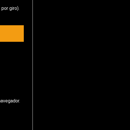
por giro).
navegador.