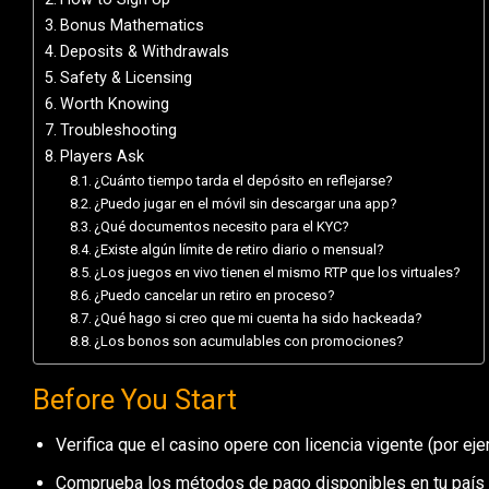
Bonus Mathematics
Deposits & Withdrawals
Safety & Licensing
Worth Knowing
Troubleshooting
Players Ask
¿Cuánto tiempo tarda el depósito en reflejarse?
¿Puedo jugar en el móvil sin descargar una app?
¿Qué documentos necesito para el KYC?
¿Existe algún límite de retiro diario o mensual?
¿Los juegos en vivo tienen el mismo RTP que los virtuales?
¿Puedo cancelar un retiro en proceso?
¿Qué hago si creo que mi cuenta ha sido hackeada?
¿Los bonos son acumulables con promociones?
Before You Start
Verifica que el casino opere con licencia vigente (por ej
Comprueba los métodos de pago disponibles en tu país a