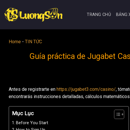
Skip
to
TRANG CHỦ
BẢNG 
content
Home
-
TIN TỨC
Guía práctica de Jugabet Cas
Antes de registrarte en
https://jugabet3.com/casino/
, tómat
encontrarás instrucciones detalladas, cálculos matemáticos
Mục Lục
Before You Start
How to Sign Up