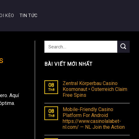
OI KÈO
TIN TỨC
s
BÀI VIẾT MỚI NHẤT
Zentral Körperbau Casino
08
Kosmonaut • Österreich Claim
Th8
Free Spins
ero. Aquí
óptima.
Mobile-Friendly Casino
08
Platform For Android
Th8
https://www.casinolalabet-
nl.com/ — NL Join the Action