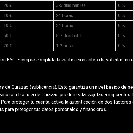
20 €
3-5 días hábiles
0 %
10 €
24 horas
0 %
10 €
24 horas
0 %
50 €
5-7 días hábiles
0 %
20 €
1-2 horas
0 %
ón KYC. Siempre completa la verificación antes de solicitar un re
s de Curazao (sublicencia). Esto garantiza un nivel básico de se
sino con licencia de Curazao pueden estar sujetas a impuestos 
 Para proteger tu cuenta, activa la autenticación de dos factores
its para proteger tus datos personales y financieros.