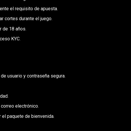
nte el requisito de apuesta.
ar cortes durante el juego.
r de 18 años.
oceso KYC.
 de usuario y contraseña segura.
idad.
 correo electrónico.
ar el paquete de bienvenida.