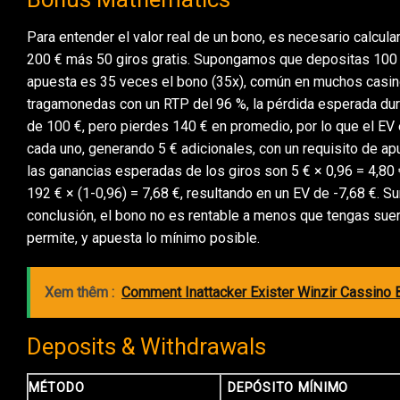
Para entender el valor real de un bono, es necesario calcu
200 € más 50 giros gratis. Supongamos que depositas 100 €.
apuesta es 35 veces el bono (35x), común en muchos casinos
tragamonedas con un RTP del 96 %, la pérdida esperada duran
de 100 €, pero pierdes 140 € en promedio, por lo que el EV e
cada uno, generando 5 € adicionales, con un requisito de a
las ganancias esperadas de los giros son 5 € × 0,96 = 4,80 €
192 € × (1-0,96) = 7,68 €, resultando en un EV de -7,68 €. Su
conclusión, el bono no es rentable a menos que tengas suert
permite, y apuesta lo mínimo posible.
Xem thêm :
Comment Inattacker Exister Winzir Cassino
Deposits & Withdrawals
MÉTODO
DEPÓSITO MÍNIMO