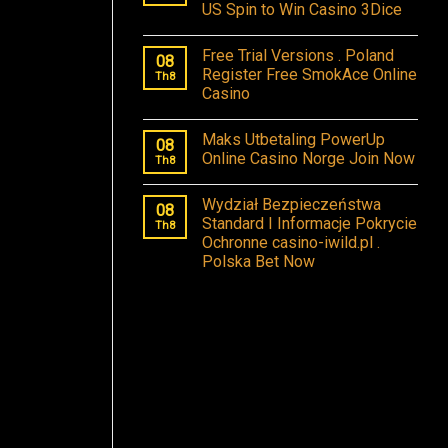
US Spin to Win Casino 3Dice
Free Trial Versions . Poland
08
Register Free SmokAce Online
Th8
Casino
Maks Utbetaling PowerUp
08
Online Casino Norge Join Now
Th8
Wydział Bezpieczeństwa
08
Standard I Informacje Pokrycie
Th8
Ochronne casino-iwild.pl .
Polska Bet Now