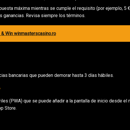
uesta máxima mientras se cumple el requisito (por ejemplo, 5 € 
las ganancias. Revisa siempre los términos.
in & Win winmasterscasino.ro
?
cias bancarias que pueden demorar hasta 3 días hábiles.
?
les (PWA) que se puede añadir a la pantalla de inicio desde el 
p Store.