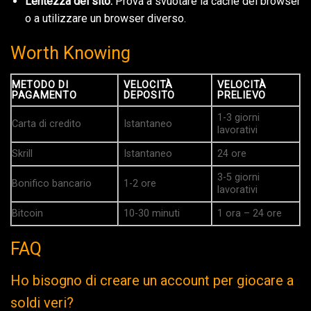
Lentezza del sito:
Prova a svuotare la cache del browser
o a utilizzare un browser diverso.
Worth Knowing
METODO DI
VELOCITÀ
VELOCITÀ
PAGAMENTO
DEPOSITO
PRELIEVO
1-3 giorni
Carta di credito
Istantaneo
lavorativi
Skrill
Istantaneo
24 ore
3-5 giorni
Bonifico bancario
1-2 ore
lavorativi
Bitcoin
10-30 minuti
1 ora – 24 ore
FAQ
Ho bisogno di creare un account per giocare a
soldi veri?