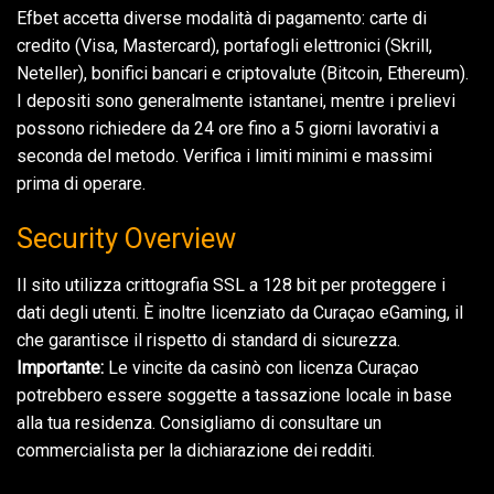
Efbet accetta diverse modalità di pagamento: carte di
credito (Visa, Mastercard), portafogli elettronici (Skrill,
Neteller), bonifici bancari e criptovalute (Bitcoin, Ethereum).
I depositi sono generalmente istantanei, mentre i prelievi
possono richiedere da 24 ore fino a 5 giorni lavorativi a
seconda del metodo. Verifica i limiti minimi e massimi
prima di operare.
Security Overview
Il sito utilizza crittografia SSL a 128 bit per proteggere i
dati degli utenti. È inoltre licenziato da Curaçao eGaming, il
che garantisce il rispetto di standard di sicurezza.
Importante:
Le vincite da casinò con licenza Curaçao
potrebbero essere soggette a tassazione locale in base
alla tua residenza. Consigliamo di consultare un
commercialista per la dichiarazione dei redditi.