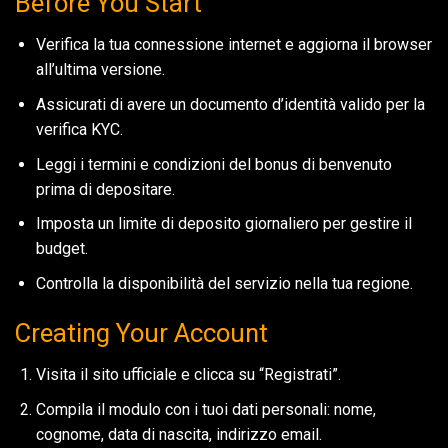
Before You Start
Verifica la tua connessione internet e aggiorna il browser
all’ultima versione.
Assicurati di avere un documento d’identità valido per la
verifica KYC.
Leggi i termini e condizioni del bonus di benvenuto
prima di depositare.
Imposta un limite di deposito giornaliero per gestire il
budget.
Controlla la disponibilità del servizio nella tua regione.
Creating Your Account
Visita il sito ufficiale e clicca su “Registrati”.
Compila il modulo con i tuoi dati personali: nome,
cognome, data di nascita, indirizzo email.