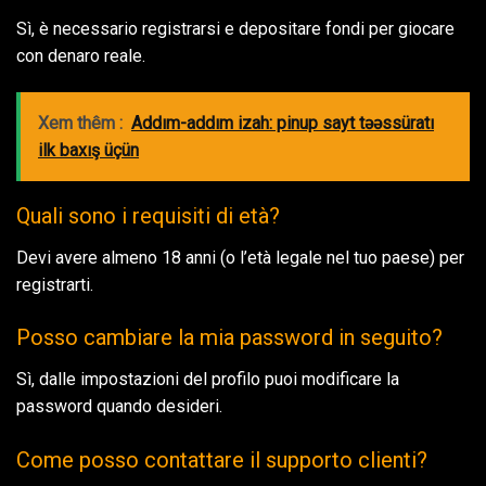
Sì, è necessario registrarsi e depositare fondi per giocare
con denaro reale.
Xem thêm :
Addım-addım izah: pinup sayt təəssüratı
ilk baxış üçün
Quali sono i requisiti di età?
Devi avere almeno 18 anni (o l’età legale nel tuo paese) per
registrarti.
Posso cambiare la mia password in seguito?
Sì, dalle impostazioni del profilo puoi modificare la
password quando desideri.
Come posso contattare il supporto clienti?