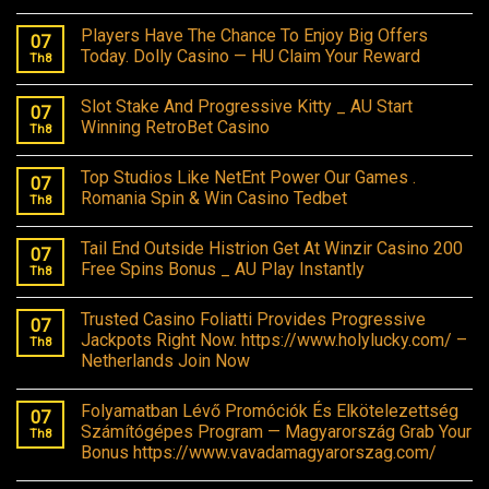
Players Have The Chance To Enjoy Big Offers
07
Today. Dolly Casino — HU Claim Your Reward
Th8
Slot Stake And Progressive Kitty _ AU Start
07
Winning RetroBet Casino
Th8
Top Studios Like NetEnt Power Our Games .
07
Romania Spin & Win Casino Tedbet
Th8
Tail End Outside Histrion Get At Winzir Casino 200
07
Free Spins Bonus _ AU Play Instantly
Th8
Trusted Casino Foliatti Provides Progressive
07
Jackpots Right Now. https://www.holylucky.com/ –
Th8
Netherlands Join Now
Folyamatban Lévő Promóciók És Elkötelezettség
07
Számítógépes Program — Magyarország Grab Your
Th8
Bonus https://www.vavadamagyarorszag.com/