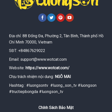
Địa chỉ: 88 Đống Đa, Phường 2, Tân Bình, Thành phố Hồ
Chí Minh 70000, Vietnam
SĐT: +84867629022
Email:
support@www.wotcat.com
Website:
https://www.wotcat.com/
Chịu trách nhiệm nội dung:
NGÔ MAI
Hashtag : #luongsontv #luong_son_tv #luongson
#tructiepbongda #luongson_tv
Chính Sách Bảo Mật