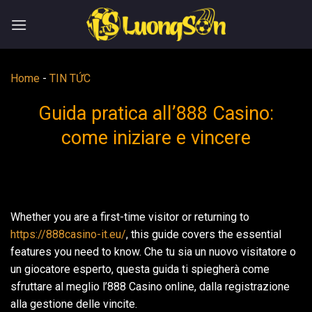
Skip
to
content
Home
-
TIN TỨC
Guida pratica all’888 Casino:
come iniziare e vincere
Whether you are a first-time visitor or returning to
https://888casino-it.eu/
, this guide covers the essential
features you need to know. Che tu sia un nuovo visitatore o
un giocatore esperto, questa guida ti spiegherà come
sfruttare al meglio l’888 Casino online, dalla registrazione
alla gestione delle vincite.