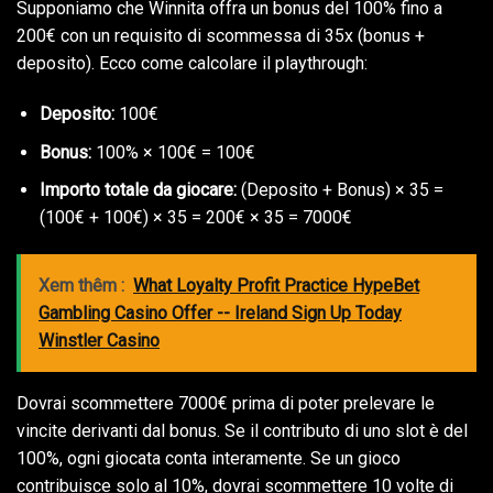
Supponiamo che Winnita offra un bonus del 100% fino a
200€ con un requisito di scommessa di 35x (bonus +
deposito). Ecco come calcolare il playthrough:
Deposito:
100€
Bonus:
100% × 100€ = 100€
Importo totale da giocare:
(Deposito + Bonus) × 35 =
(100€ + 100€) × 35 = 200€ × 35 = 7000€
Xem thêm :
What Loyalty Profit Practice HypeBet
Gambling Casino Offer -- Ireland Sign Up Today
Winstler Casino
Dovrai scommettere 7000€ prima di poter prelevare le
vincite derivanti dal bonus. Se il contributo di uno slot è del
100%, ogni giocata conta interamente. Se un gioco
contribuisce solo al 10%, dovrai scommettere 10 volte di