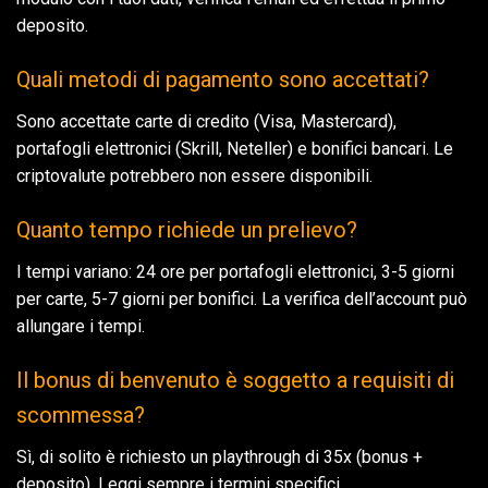
deposito.
Quali metodi di pagamento sono accettati?
Sono accettate carte di credito (Visa, Mastercard),
portafogli elettronici (Skrill, Neteller) e bonifici bancari. Le
criptovalute potrebbero non essere disponibili.
Quanto tempo richiede un prelievo?
I tempi variano: 24 ore per portafogli elettronici, 3-5 giorni
per carte, 5-7 giorni per bonifici. La verifica dell’account può
allungare i tempi.
Il bonus di benvenuto è soggetto a requisiti di
scommessa?
Sì, di solito è richiesto un playthrough di 35x (bonus +
deposito). Leggi sempre i termini specifici.