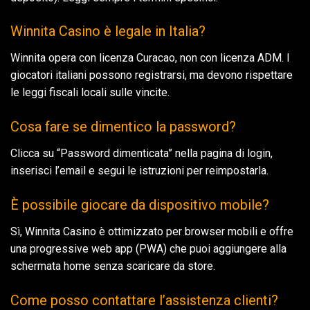
Winnita Casino è legale in Italia?
Winnita opera con licenza Curacao, non con licenza ADM. I
giocatori italiani possono registrarsi, ma devono rispettare
le leggi fiscali locali sulle vincite.
Cosa fare se dimentico la password?
Clicca su “Password dimenticata” nella pagina di login,
inserisci l’email e segui le istruzioni per reimpostarla.
È possibile giocare da dispositivo mobile?
Sì, Winnita Casino è ottimizzato per browser mobili e offre
una progressive web app (PWA) che puoi aggiungere alla
schermata home senza scaricare da store.
Come posso contattare l’assistenza clienti?