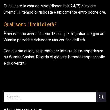
Puoi usare la chat dal vivo (disponibile 24/7) o inviare
un’email. Il tempo di risposta è tipicamente entro poche ore.
Quali sono i limiti di età?
È necessario avere almeno 18 anni per registrarsi e giocare.
Winnita potrebbe richiedere una verifica dell’età.
Con questa guida, sei pronto per iniziare la tua esperienza
su Winnita Casino. Ricorda di giocare in modo responsabile
e di divertirti.