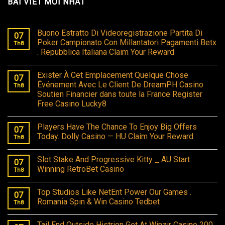
BÀI VIẾT MỚI NHẤT
Buono Estratto Di Videoregistrazione Partita Di
07
Poker Campionato Con Millantatori Pagamenti Betx
Th8
. Repubblica Italiana Claim Your Reward
Exister À Cet Emplacement Quelque Chose
07
Événement Avec Le Client De DreamPH Casino
Th8
Soutien Financier dans toute la France Register
Free Casino Lucky8
Players Have The Chance To Enjoy Big Offers
07
Today. Dolly Casino — HU Claim Your Reward
Th8
Slot Stake And Progressive Kitty _ AU Start
07
Winning RetroBet Casino
Th8
Top Studios Like NetEnt Power Our Games .
07
Romania Spin & Win Casino Tedbet
Th8
Tail End Outside Histrion Get At Winzir Casino 200