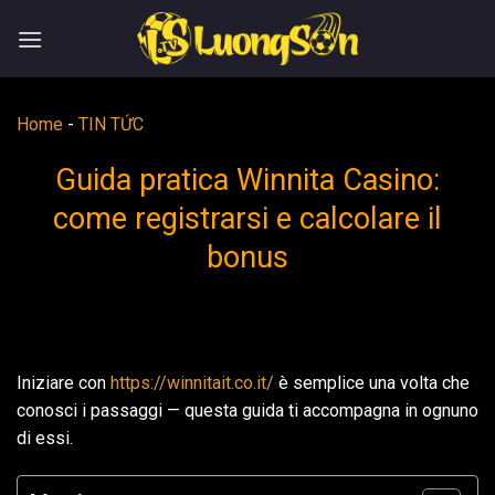
Skip
to
content
Home
-
TIN TỨC
Guida pratica Winnita Casino:
come registrarsi e calcolare il
bonus
Iniziare con
https://winnitait.co.it/
è semplice una volta che
conosci i passaggi — questa guida ti accompagna in ognuno
di essi.