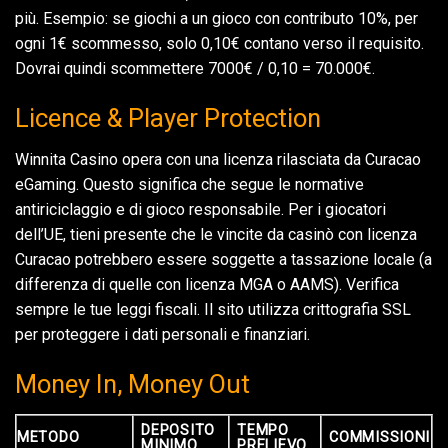
più. Esempio: se giochi a un gioco con contributo 10%, per
ogni 1€ scommesso, solo 0,10€ contano verso il requisito.
Dovrai quindi scommettere 7000€ / 0,10 = 70.000€.
Licence & Player Protection
Winnita Casino opera con una licenza rilasciata da Curacao
eGaming. Questo significa che segue le normative
antiriciclaggio e di gioco responsabile. Per i giocatori
dell’UE, tieni presente che le vincite da casinò con licenza
Curacao potrebbero essere soggette a tassazione locale (a
differenza di quelle con licenza MGA o AAMS). Verifica
sempre le tue leggi fiscali. Il sito utilizza crittografia SSL
per proteggere i dati personali e finanziari.
Money In, Money Out
DEPOSITO
TEMPO
METODO
COMMISSIONI
MINIMO
PRELIEVO