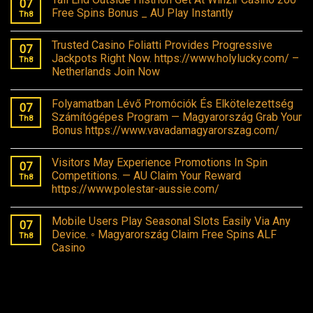
07
Free Spins Bonus _ AU Play Instantly
Th8
Trusted Casino Foliatti Provides Progressive
07
Jackpots Right Now. https://www.holylucky.com/ –
Th8
Netherlands Join Now
Folyamatban Lévő Promóciók És Elkötelezettség
07
Számítógépes Program — Magyarország Grab Your
Th8
Bonus https://www.vavadamagyarorszag.com/
Visitors May Experience Promotions In Spin
07
Competitions. — AU Claim Your Reward
Th8
https://www.polestar-aussie.com/
Mobile Users Play Seasonal Slots Easily Via Any
07
Device. ◦ Magyarország Claim Free Spins ALF
Th8
Casino