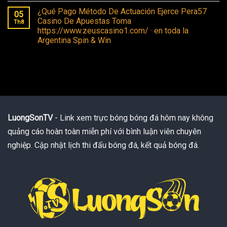
¿Qué Pago Método De Actuación Ejerce Pera57
05
Casino De Apuestas Toma
Th8
https://www.zeuscasino1.com/ · en toda la
Argentina Spin & Win
LuongSonTV
- Link xem trực bóng bóng đá hôm nay không
quảng cáo hoàn toàn miễn phí với bình luận viên chuyên
nghiệp. Cập nhật lịch thi đấu bóng đá, kết quả bóng đá.