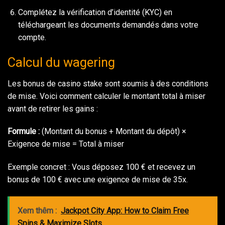
Complétez la vérification d’identité (KYC) en
téléchargeant les documents demandés dans votre
compte.
Calcul du wagering
Les bonus de casino stake sont soumis à des conditions
de mise. Voici comment calculer le montant total à miser
avant de retirer les gains :
Formule :
(Montant du bonus + Montant du dépôt) ×
Exigence de mise = Total à miser
Exemple concret : Vous déposez 100 € et recevez un
bonus de 100 € avec une exigence de mise de 35x.
Xem thêm :
Jackpot City App: How to Claim Free
Spins & Maximize Slots