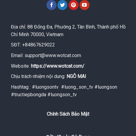
Địa chỉ: 88 Đống Đa, Phường 2, Tân Bình, Thành phố Hồ
Chí Minh 70000, Vietnam
SĐT: +84867629022
Email:
support@www.wotcat.com
Website:
https://www.wotcat.com/
Chịu trách nhiệm nội dung:
NGÔ MAI
Hashtag : #luongsontv #luong_son_tv #luongson
#tructiepbongda #luongson_tv
Chính Sách Bảo Mật