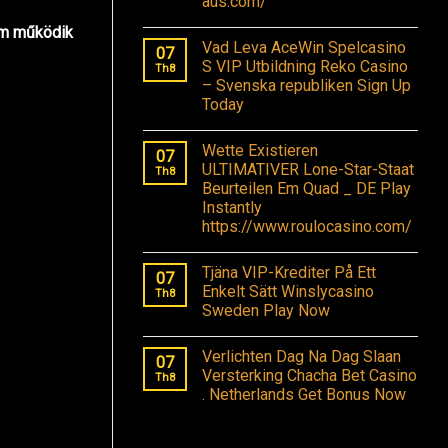
aus.com/
em működik
Vad Leva AceWin Spelcasino
07
S VIP Utbildning Reko Casino
Th8
– Svenska republiken Sign Up
Today
Wette Existieren
07
ULTIMATIVER Lone-Star-Staat
Th8
Beurteilen Em Quad _ DE Play
Instantly
https://www.roulocasino.com/
Tjäna VIP-Krediter På Ett
07
Enkelt Sätt Winslycasino
Th8
Sweden Play Now
Verlichten Dag Na Dag Slaan
07
Versterking Chacha Bet Casino
Th8
. Netherlands Get Bonus Now