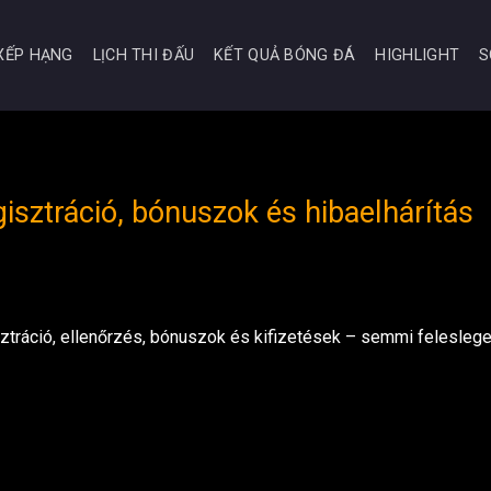
XẾP HẠNG
LỊCH THI ĐẤU
KẾT QUẢ BÓNG ĐÁ
HIGHLIGHT
S
gisztráció, bónuszok és hibaelhárítás
isztráció, ellenőrzés, bónuszok és kifizetések – semmi feleslege