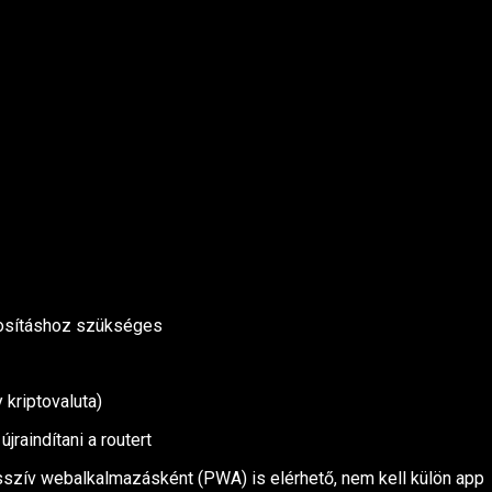
onosításhoz szükséges
 kriptovaluta)
újraindítani a routert
sszív webalkalmazásként (PWA) is elérhető, nem kell külön app