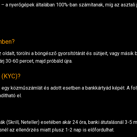
t – a nyerőgépek általában 100%-ban számítanak, míg az asztali 
őmben?
z oldalt, törölni a böngésző gyorsítótárát és sütijeit, vagy mási
árj 30-60 percet, majd próbáld újra.
 (KYC)?
, egy közműszámlát és adott esetben a bankkártyád képét. A fo
dítható el.
ák (Skrill, Neteller) esetében akár 24 óra, banki átutalásnál 3-5 
snél az ellenőrzés miatt plusz 1-2 nap is előfordulhat.