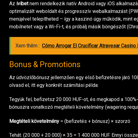
Az
ivibet
nem rendelkezik natív Android vagy iOS alkalmazás
optimalizált weboldalt és progresszív webalkalmazást (P
menüjével telepítheted – így a kaszinó úgy működik, mint egy
mobilnetet vagy a Wi-Fi-t, és próbálj másik böngészőt (Chro
Xem thêm :
Cómo Arrogar El Crucificar Atravesar Casino B
Bonus & Promotions
Az üdvözlőbónusz jellemzően egy első befizetésre járó 10
olvasd el; itt egy konkrét számítási példa:
Tegyük fel, befizetsz 20 000 HUF-ot, és megkapod a 100%-
bónuszra vonatkozó megtételi követelmény (wagering requi
Megtételi követelmény
= (befizetés + bónusz) × szorzó
Tehát: (20 000 + 20 000) × 35 = 1 400 000 HUF. Ennyi össz