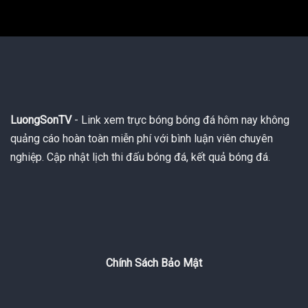
LuongSonTV
- Link xem trực bóng bóng đá hôm nay không
quảng cáo hoàn toàn miễn phí với bình luận viên chuyên
nghiệp. Cập nhật lịch thi đấu bóng đá, kết quả bóng đá.
Chính Sách Bảo Mật