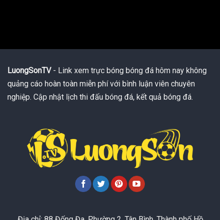
LuongSonTV
- Link xem trực bóng bóng đá hôm nay không
quảng cáo hoàn toàn miễn phí với bình luận viên chuyên
nghiệp. Cập nhật lịch thi đấu bóng đá, kết quả bóng đá.
Địa chỉ: 88 Đống Đa, Phường 2, Tân Bình, Thành phố Hồ