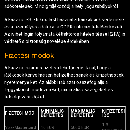
adókötelesek. Mindig tájékozódj a helyi jogszabályokról.
A kaszinó SSL-titkosítást használ a tranzakciók védelmére,
és a személyes adatokat a GDPR-nak megfelelően kezeli.
Az ivibet login folyamata kétfaktoros hitelesítéssel (2FA) is
védhető a biztonság növelése érdekében.
Fizetési módok
A kaszinó számos fizetési lehetőséget kínál, hogy a
játékosok kényelmesen befizethessenek és kifizethessék
nyereményeiket. Az alábbi táblázat összefoglalja a
leggyakoribb módszereket, minimális összegeket és
feldolgozási időket.
MINIMÁLIS
MAXIMÁLIS
KIFIZETÉSI
FIZETÉSI MÓD
BEFIZETÉS
BEFIZETÉS
IDŐ
1-3
Visa/Mastercard
10 EUR
5000 EUR