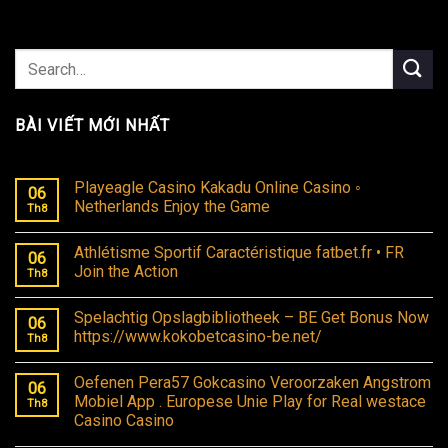
BÀI VIẾT MỚI NHẤT
Playeagle Casino Kakadu Online Casino ◦
06
Netherlands Enjoy the Game
Th8
Athlétisme Sportif Caractéristique fatbet.fr • FR
06
Join the Action
Th8
Spelachtig Opslagbibliotheek – BE Get Bonus Now
06
https://www.kokobetcasino-be.net/
Th8
Oefenen Pera57 Gokcasino Veroorzaken Angstrom
06
Mobiel App . Europese Unie Play for Real westace
Th8
Casino Casino