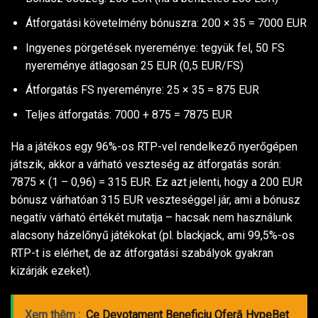
Átforgatási követelmény bónuszra: 200 × 35 = 7000 EUR
Ingyenes pörgetések nyereménye: tegyük fel, 50 FS
nyereménye átlagosan 25 EUR (0,5 EUR/FS)
Átforgatás FS nyereményre: 25 × 35 = 875 EUR
Teljes átforgatás: 7000 + 875 = 7875 EUR
Ha a játékos egy 96%-os RTP-vel rendelkező nyerőgépen
játszik, akkor a várható veszteség az átforgatás során:
7875 × (1 – 0,96) = 315 EUR. Ez azt jelenti, hogy a 200 EUR
bónusz várhatóan 315 EUR veszteséggel jár, ami a bónusz
negatív várható értékét mutatja – hacsak nem használunk
alacsony házelőnyű játékokat (pl. blackjack, ami 99,5%-os
RTP-t is elérhet, de az átforgatási szabályok gyakran
kizárják ezeket).
Xem thêm :
Ce Devotament Beneficiu Oferă HypeBet