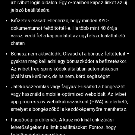
az ivibet login oldalon. Egy e-mailben kapsz linket az új
jelszó beállítására.
Kifizetés elakad: Ellenőrizd, hogy minden KYC-
dokumentumot feltöltöttél-e. Ha több mint 48 órája
vársz, vedd fel a kapcsolatot az ügyfélszolgálattal élő
chaten.
Bónusz nem aktiválódik: Olvasd el a bónusz feltételeit –
gyakran meg kell adni egy bónuszkódot a befizetéskor.
Az ivibet free spins kódok általában automatikusan
jóváírásra kerülnek, de ha nem, kérd segítséget.
Játékösszeomlás vagy fagyás: Frissítsd a böngészőt,
vagy használd a mobile-optimized weboldalt. Az ivibet
app progresszív webalkalmazásként (PWA) is elérhető,
amelyet a böngészőből a kezdőképernyőre menthetsz.
Függőségi problémák: A kaszinó kínál önkizárási
lehetőségeket és limit beállításokat. Fontos, hogy
felelősségteljesen játssz.