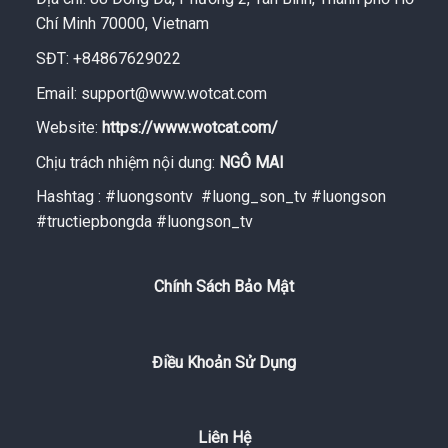
Chí Minh 70000, Vietnam
SĐT: +84867629022
Email:
support@www.wotcat.com
Website:
https://www.wotcat.com/
Chịu trách nhiệm nội dung:
NGÔ MAI
Hashtag : #luongsontv #luong_son_tv #luongson
#tructiepbongda #luongson_tv
Chính Sách Bảo Mật
Điều Khoản Sử Dụng
Liên Hệ