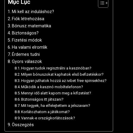
Mục Lục
Mi kell az induláshoz?
Fiók létrehozása
Bónusz matematika
Biztonságos?
Fizetési módok
Ha valami elromlik
Érdemes tudni
Gyors válaszok
Hogyan tudok regisztrálni a kaszinóban?
Milyen bónuszokat kaphatok első befizetéskor?
Hogyan juthatok hozzá az ivibet free spinsekhez?
Működik a kaszinó mobiltelefonon?
Mennyi idő alatt kapom meg a kifizetést?
Biztonságos itt játszani?
Mit tegyek, ha elfelejtettem a jelszavam?
Korlátozhatom a játékomat?
Vannak-e országkorlátozások?
Összegzés