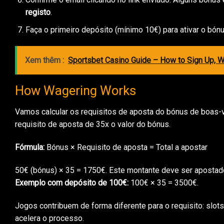
registo
.
Faça o primeiro depósito (mínimo 10€) para ativar o bón
Xem thêm :
Sportsbet Casino Guide – How to Sign Up, W
How Wagering Works
Vamos calcular os requisitos de aposta do bónus de boas
requisito de aposta de 35x o valor do bónus.
Fórmula:
Bónus × Requisito de aposta = Total a apostar
50€ (bónus) × 35 = 1750€. Este montante deve ser apostad
Exemplo com depósito de 100€:
100€ × 35 = 3500€.
Jogos contribuem de forma diferente para o requisito: slot
acelera o processo.