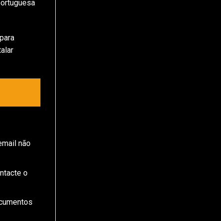
portuguesa
 para
alar
email não
ntacte o
documentos