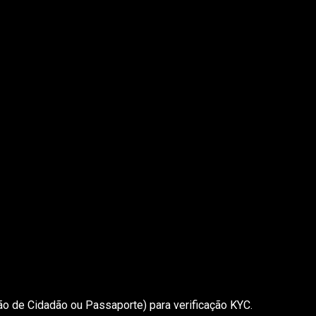
ão de Cidadão ou Passaporte) para verificação KYC.