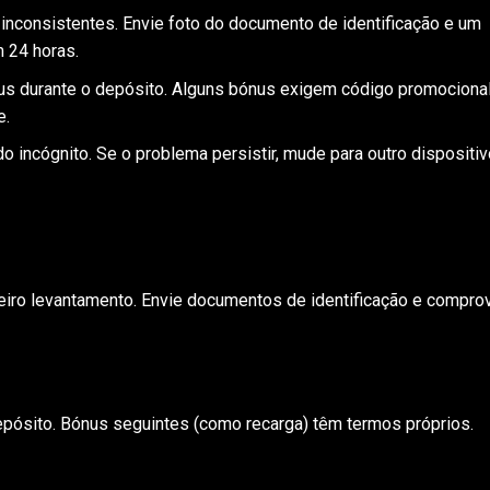
nconsistentes. Envie foto do documento de identificação e um
 24 horas.
us durante o depósito. Alguns bónus exigem código promocional
e.
 incógnito. Se o problema persistir, mude para outro dispositiv
meiro levantamento. Envie documentos de identificação e compro
epósito. Bónus seguintes (como recarga) têm termos próprios.