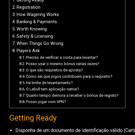
Getting Ready
Registration
How Wagering Works
Banking & Payments
Worth Knowing
Safety & Licensing
When Things Go Wrong
Players Ask
Preciso de verificar a conta para levantar?
Posso usar o mesmo bónus várias vezes?
O que são requisitos de aposta?
Como sei que jogos contribuem para o requisito?
Há limite de levantamento?
O Lebull tem aplicação nativa?
Quanto tempo demora a receber o bónus de registo?
Posso jogar com VPN?
Getting Ready
Disponha de um documento de identificação válido (Cart