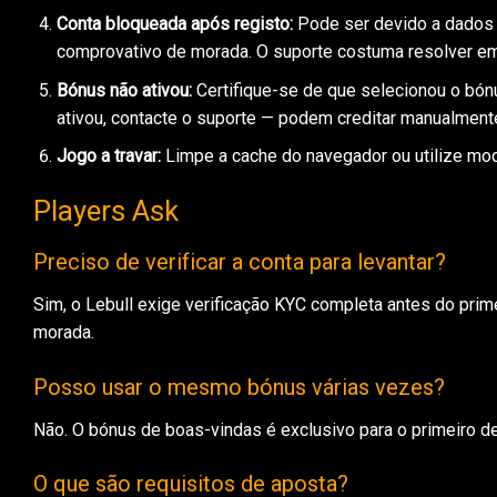
Conta bloqueada após registo:
Pode ser devido a dados i
comprovativo de morada. O suporte costuma resolver em
Bónus não ativou:
Certifique-se de que selecionou o bón
ativou, contacte o suporte — podem creditar manualment
Jogo a travar:
Limpe a cache do navegador ou utilize modo
Players Ask
Preciso de verificar a conta para levantar?
Sim, o Lebull exige verificação KYC completa antes do pri
morada.
Posso usar o mesmo bónus várias vezes?
Não. O bónus de boas-vindas é exclusivo para o primeiro d
O que são requisitos de aposta?