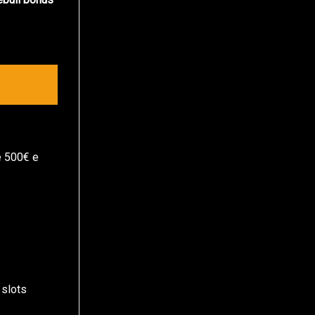
é 500€ e
 slots