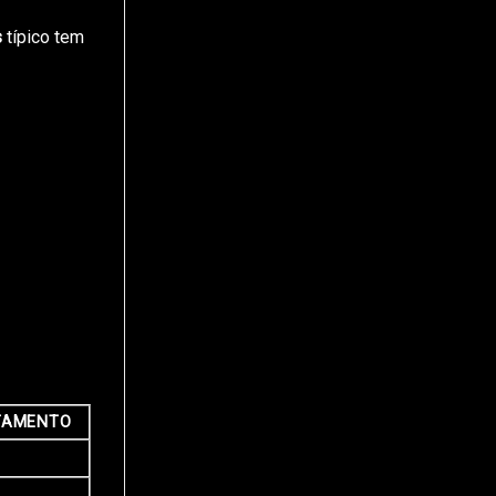
s
típico tem
TAMENTO