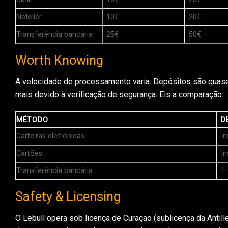
Neteller
10€
20€
Transferência bancária
25€
50€
Worth Knowing
A velocidade de processamento varia. Depósitos são quas
mais devido à verificação de segurança. Eis a comparação:
MÉTODO
D
Carteiras eletrónicas
I
Cartões
I
Transferência bancária
1–
Safety & Licensing
O Lebull opera sob licença de Curaçao (sublicença da Antill