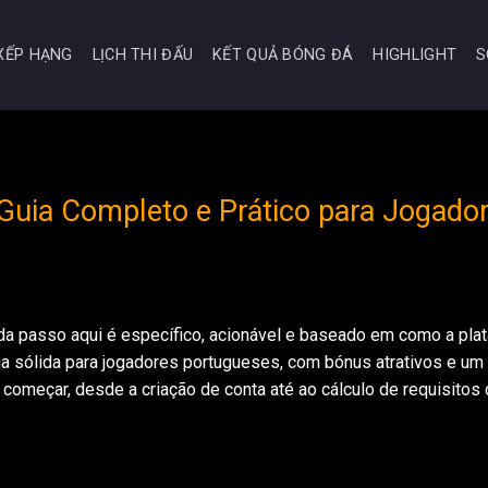
XẾP HẠNG
LỊCH THI ĐẤU
KẾT QUẢ BÓNG ĐÁ
HIGHLIGHT
S
Guia Completo e Prático para Jogado
da passo aqui é específico, acionável e baseado em como a pla
ia sólida para jogadores portugueses, com bónus atrativos e u
 começar, desde a criação de conta até ao cálculo de requisitos 