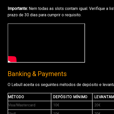
Importante:
Nem todas as slots contam igual. Verifique a li
prazo de 30 dias para cumprir o requisito.
Banking & Payments
O Lebull aceita os seguintes métodos de depósito e levan
MÉTODO
DEPÓSITO MÍNIMO
LEVANTAM
Visa/Mastercard
10€
20€
Skrill
10€
20€