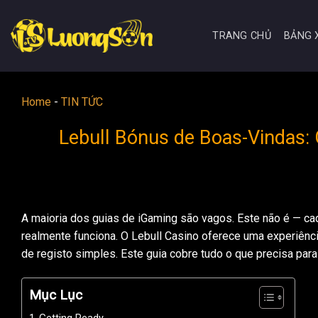
Skip
to
TRANG CHỦ
BẢNG 
content
Home
-
TIN TỨC
Lebull Bónus de Boas-Vindas: 
A maioria dos guias de iGaming são vagos. Este não é — ca
realmente funciona. O Lebull Casino oferece uma experiênc
de registo simples. Este guia cobre tudo o que precisa para
Mục Lục