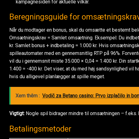
kampagnesiden for aktuelle vilkår.
Beregningsguide for omsætningskra
Når du modtager en bonus, skal du omsætte et bestemt beløb
Omsætningskrav = Samlet omsætning. Eksempel: Du indbetale
kr. Samlet bonus + indbetaling = 1.000 kr. Hvis omsætningskr
spilleautomater med en gennemsnitlig RTP på 96%. Forventet
vil du i gennemsnit miste 35.000 × 0,04 = 1.400 kr. Din start
1.400 = -400 kr. Det viser, at du med høj sandsynlighed vil
hvis du alligevel planlægger at spille meget.
Xem thêm :
Vodič za Betano casino: Prvo izplačilo in b
Vigtigt:
Nogle spil bidrager mindre til omsætningen – f.eks.
Betalingsmetoder