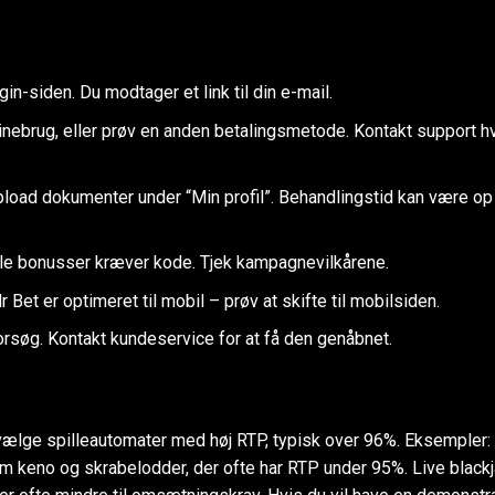
n-siden. Du modtager et link til din e-mail.
onlinebrug, eller prøv en anden betalingsmetode. Kontakt support h
pload dokumenter under “Min profil”. Behandlingstid kan være op 
le bonusser kræver kode. Tjek kampagnevilkårene.
Bet er optimeret til mobil – prøv at skifte til mobilsiden.
rsøg. Kontakt kundeservice for at få den genåbnet.
vælge spilleautomater med høj RTP, typisk over 96%. Eksempler:
m keno og skrabelodder, der ofte har RTP under 95%. Live black