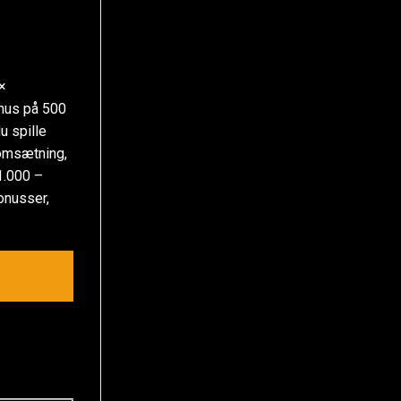
×
onus på 500
u spille
 omsætning,
 1.000 –
onusser,