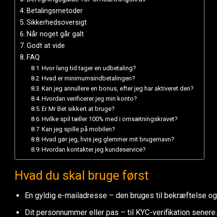
Betalingsmetoder
Sikkerhedsoversigt
Når noget går galt
Godt at vide
FAQ
Hvor lang tid tager en udbetaling?
Hvad er minimumsindbetalingen?
Kan jeg annullere en bonus, efter jeg har aktiveret den?
Hvordan verificerer jeg min konto?
Er Mr Bet sikkert at bruge?
Hvilke spil tæller 100% med i omsætningskravet?
Kan jeg spille på mobilen?
Hvad gør jeg, hvis jeg glemmer mit brugernavn?
Hvordan kontakter jeg kundeservice?
Hvad du skal bruge først
En gyldig e-mailadresse – den bruges til bekræftelse o
Dit personnummer eller pas – til KYC-verifikation senere.