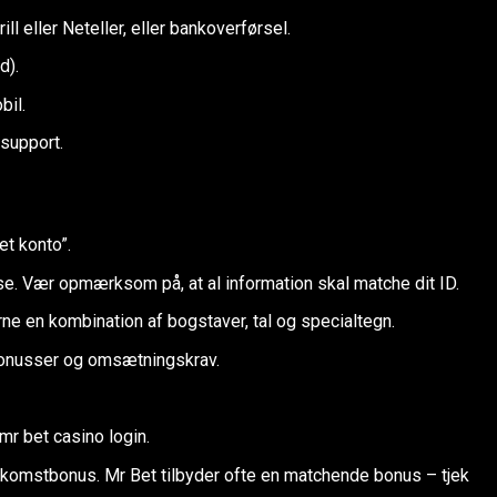
 eller Neteller, eller bankoverførsel.
d).
bil.
 support.
et konto”.
se. Vær opmærksom på, at al information skal matche dit ID.
e en kombination af bogstaver, tal og specialtegn.
 bonusser og omsætningskrav.
mr bet casino login.
velkomstbonus. Mr Bet tilbyder ofte en matchende bonus – tjek