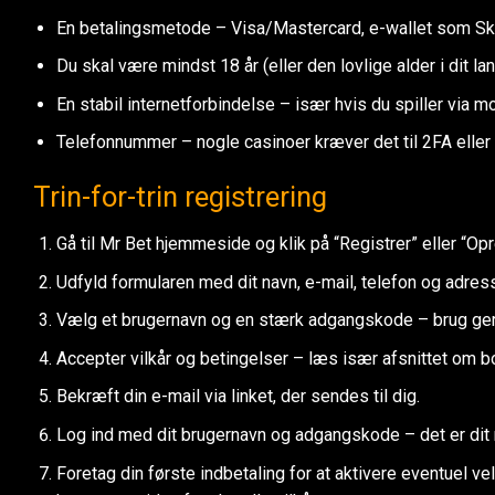
En betalingsmetode – Visa/Mastercard, e-wallet som Skrill
Du skal være mindst 18 år (eller den lovlige alder i dit lan
En stabil internetforbindelse – især hvis du spiller via mo
Telefonnummer – nogle casinoer kræver det til 2FA eller
Trin-for-trin registrering
Gå til Mr Bet hjemmeside og klik på “Registrer” eller “Opr
Udfyld formularen med dit navn, e-mail, telefon og adres
Vælg et brugernavn og en stærk adgangskode – brug gern
Accepter vilkår og betingelser – læs især afsnittet om
Bekræft din e-mail via linket, der sendes til dig.
Log ind med dit brugernavn og adgangskode – det er dit 
Foretag din første indbetaling for at aktivere eventuel 