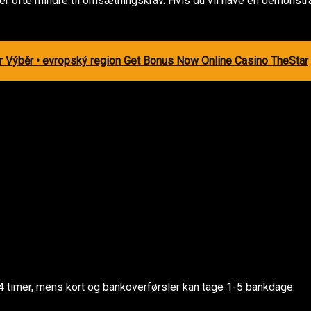
r ofte mindre til omsætningskrav. Hvis du vil have en demonstra
er Výběr • evropský region Get Bonus Now Online Casino TheStar
-24 timer, mens kort og bankoverførsler kan tage 1-5 bankdage.