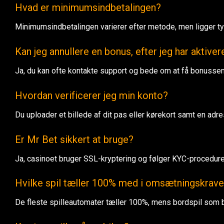
Hvad er minimumsindbetalingen?
Minimumsindbetalingen varierer efter metode, men ligger ty
Kan jeg annullere en bonus, efter jeg har aktiver
Ja, du kan ofte kontakte support og bede om at få bonussen
Hvordan verificerer jeg min konto?
Du uploader et billede af dit pas eller kørekort samt en adre
Er Mr Bet sikkert at bruge?
Ja, casinoet bruger SSL-kryptering og følger KYC-procedurer
Hvilke spil tæller 100% med i omsætningskrave
De fleste spilleautomater tæller 100%, mens bordspil som b