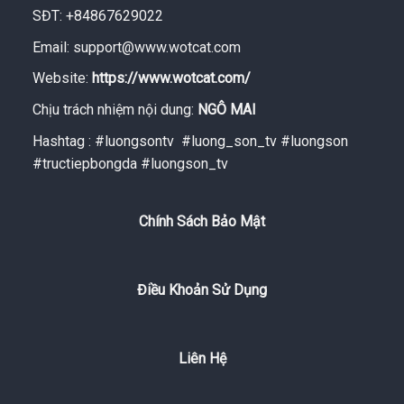
SĐT: +84867629022
Email:
support@www.wotcat.com
Website:
https://www.wotcat.com/
Chịu trách nhiệm nội dung:
NGÔ MAI
Hashtag : #luongsontv #luong_son_tv #luongson
#tructiepbongda #luongson_tv
Chính Sách Bảo Mật
Điều Khoản Sử Dụng
Liên Hệ