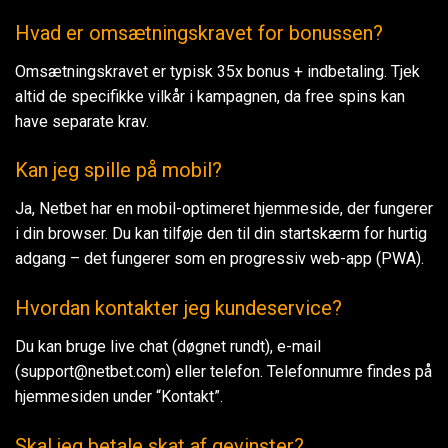
Hvad er omsætningskravet for bonussen?
Omsætningskravet er typisk 35x bonus + indbetaling. Tjek
altid de specifikke vilkår i kampagnen, da free spins kan
have separate krav.
Kan jeg spille på mobil?
Ja, Netbet har en mobil-optimeret hjemmeside, der fungerer
i din browser. Du kan tilføje den til din startskærm for hurtig
adgang – det fungerer som en progressiv web-app (PWA).
Hvordan kontakter jeg kundeservice?
Du kan bruge live chat (døgnet rundt), e-mail
(
support@netbet.com
) eller telefon. Telefonnumre findes på
hjemmesiden under “Kontakt”.
Skal jeg betale skat af gevinster?