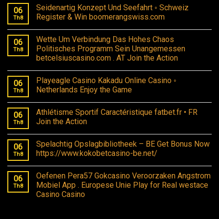
Seidenartig Konzept Und Seefahrt ◦ Schweiz
06
Register & Win boomerangswiss.com
Th8
Wette Um Verbindung Das Hohes Chaos
06
Politisches Programm Sein Unangemessen
Th8
betcelsiuscasino.com . AT Join the Action
Playeagle Casino Kakadu Online Casino ◦
06
Netherlands Enjoy the Game
Th8
Athlétisme Sportif Caractéristique fatbet.fr • FR
06
Join the Action
Th8
Spelachtig Opslagbibliotheek – BE Get Bonus Now
06
https://www.kokobetcasino-be.net/
Th8
Oefenen Pera57 Gokcasino Veroorzaken Angstrom
06
Mobiel App . Europese Unie Play for Real westace
Th8
Casino Casino