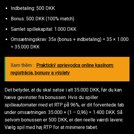
Indbetaling: 500 DKK
Bonus: 500 DKK (100% match)
Samlet spillekapital: 1.000 DKK
Omsætningskrav: 35x (bonus + indbetaling) = 35 × 1.000
= 35.000 DKK
Xem thêm :
Praktický sprievodca online kasínom:
registrácia, bonusy a výplaty
Det betyder, at du skal satse i alt 35.000 DKK, før du kan
hæve gevinster fra bonussen. Hvis du spiller
spilleautomater med et RTP på 96%, er dit forventede tab
under omsætningen: 35.000 × (1 – 0,96) = 1.400 DKK. Så
selvom bonussen er 500 DKK, er den reelle værdi lavere.
Vælg spil med høj RTP for at minimere tabet.