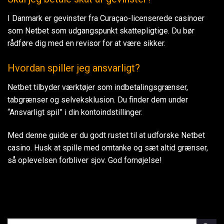
I Danmark er gevinster fra Curaçao-licenserede casinoer
som Netbet som udgangspunkt skattepligtige. Du bør
rådføre dig med en revisor for at være sikker.
Hvordan spiller jeg ansvarligt?
Netbet tilbyder værktøjer som indbetalingsgrænser,
tabgrænser og selveksklusion. Du finder dem under
“Ansvarligt spil” i din kontoindstillinger.
Med denne guide er du godt rustet til at udforske Netbet
casino. Husk at spille med omtanke og sæt altid grænser,
så oplevelsen forbliver sjov. God fornøjelse!