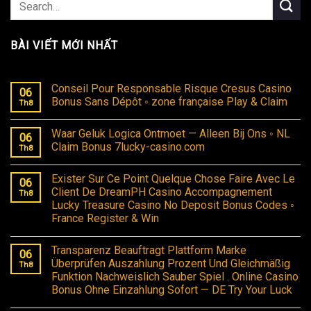
BÀI VIẾT MỚI NHẤT
Conseil Pour Responsable Risque Cresus Casino
06
Bonus Sans Dépôt ◦ zone française Play & Claim
Th8
Waar Geluk Logica Ontmoet — Alleen Bij Ons ◦ NL
06
Claim Bonus 7lucky-casino.com
Th8
Exister Sur Ce Point Quelque Chose Faire Avec Le
06
Client De DreamPH Casino Accompagnement
Th8
Lucky Treasure Casino No Deposit Bonus Codes ◦
France Register & Win
Transparenz Beauftragt Plattform Marke
06
Überprüfen Auszahlung Prozent Und Gleichmäßig
Th8
Funktion Nachweislich Sauber Spiel . Online Casino
Bonus Ohne Einzahlung Sofort — DE Try Your Luck