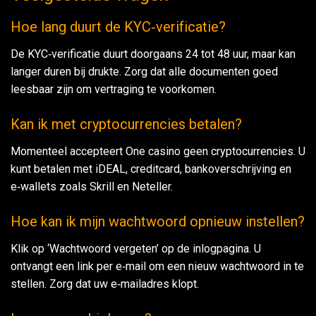
Hoe lang duurt de KYC‑verificatie?
De KYC‑verificatie duurt doorgaans 24 tot 48 uur, maar kan
langer duren bij drukte. Zorg dat alle documenten goed
leesbaar zijn om vertraging te voorkomen.
Kan ik met cryptocurrencies betalen?
Momenteel accepteert One casino geen cryptocurrencies. U
kunt betalen met iDEAL, creditcard, bankoverschrijving en
e‑wallets zoals Skrill en Neteller.
Hoe kan ik mijn wachtwoord opnieuw instellen?
Klik op ‘Wachtwoord vergeten’ op de inlogpagina. U
ontvangt een link per e‑mail om een nieuw wachtwoord in te
stellen. Zorg dat uw e‑mailadres klopt.