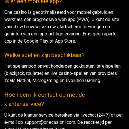
Is er een mobiele app?
One casino is geoptimaliseerd voor mobiel gebruik en
werkt als een progressive web app (PWA). U kunt de site
vanuit uw browser aan uw startscherm toevoegen en
genieten van een app‑achtige ervaring. Er is geen aparte
app in de Google Play of App Store.
Welke spellen zijn beschikbaar?
Het spelaanbod omvat honderden gokkasten, tafelspellen
(blackjack, roulette) en live casino‑spellen van providers
zoals NetEnt, Microgaming en Evolution Gaming.
Hoe neem ik contact op met de
klantenservice?
U kunt de klantenservice bereiken via livechat (24/7) of per
e‑mail op
support@onecasionl.com
. De reactietijd per