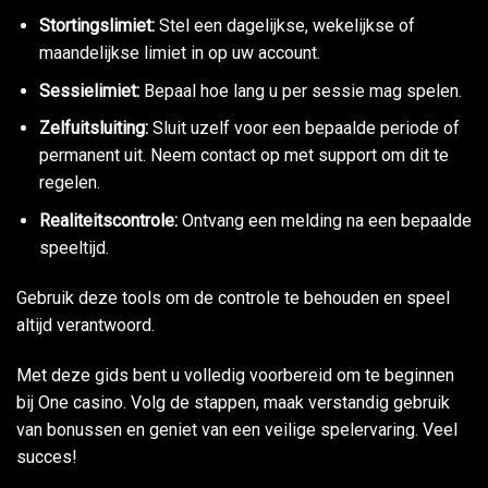
Stortingslimiet:
Stel een dagelijkse, wekelijkse of
maandelijkse limiet in op uw account.
Sessielimiet:
Bepaal hoe lang u per sessie mag spelen.
Zelfuitsluiting:
Sluit uzelf voor een bepaalde periode of
permanent uit. Neem contact op met support om dit te
regelen.
Realiteitscontrole:
Ontvang een melding na een bepaalde
speeltijd.
Gebruik deze tools om de controle te behouden en speel
altijd verantwoord.
Met deze gids bent u volledig voorbereid om te beginnen
bij One casino. Volg de stappen, maak verstandig gebruik
van bonussen en geniet van een veilige spelervaring. Veel
succes!