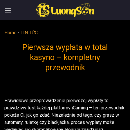
Skip
to
content
Home
-
TIN TỨC
Pierwsza wypłata w total
kasyno – kompletny
przewodnik
Prawidłowe przeprowadzenie pierwszej wypłaty to
prawdziwy test każdej platformy iGaming – ten przewodnik
pokaże Ci, jak go zdać. Niezależnie od tego, czy grasz w
automaty, ruletkę czy blackjacka, proces wypłaty może
wydawać się skomplikowany. Poniżej znajdziesz