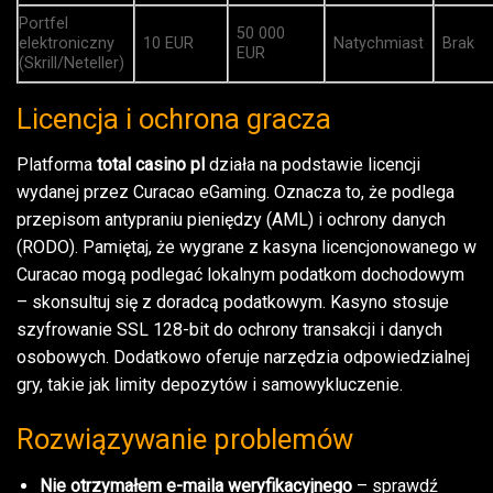
Portfel
50 000
elektroniczny
10 EUR
Natychmiast
Brak
EUR
(Skrill/Neteller)
Licencja i ochrona gracza
Platforma
total casino pl
działa na podstawie licencji
wydanej przez Curacao eGaming. Oznacza to, że podlega
przepisom antypraniu pieniędzy (AML) i ochrony danych
(RODO). Pamiętaj, że wygrane z kasyna licencjonowanego w
Curacao mogą podlegać lokalnym podatkom dochodowym
– skonsultuj się z doradcą podatkowym. Kasyno stosuje
szyfrowanie SSL 128-bit do ochrony transakcji i danych
osobowych. Dodatkowo oferuje narzędzia odpowiedzialnej
gry, takie jak limity depozytów i samowykluczenie.
Rozwiązywanie problemów
Nie otrzymałem e-maila weryfikacyjnego
– sprawdź