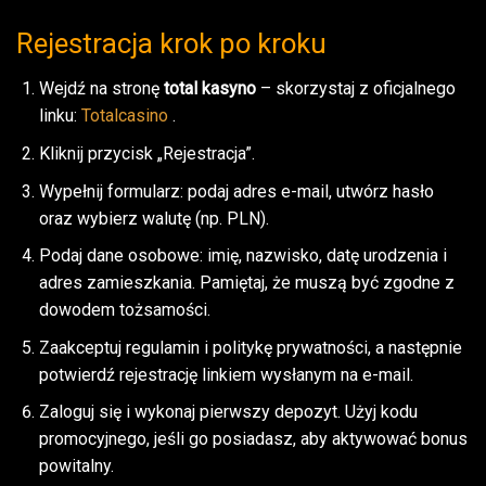
Rejestracja krok po kroku
Wejdź na stronę
total kasyno
– skorzystaj z oficjalnego
linku:
Totalcasino
.
Kliknij przycisk „Rejestracja”.
Wypełnij formularz: podaj adres e-mail, utwórz hasło
oraz wybierz walutę (np. PLN).
Podaj dane osobowe: imię, nazwisko, datę urodzenia i
adres zamieszkania. Pamiętaj, że muszą być zgodne z
dowodem tożsamości.
Zaakceptuj regulamin i politykę prywatności, a następnie
potwierdź rejestrację linkiem wysłanym na e-mail.
Zaloguj się i wykonaj pierwszy depozyt. Użyj kodu
promocyjnego, jeśli go posiadasz, aby aktywować bonus
powitalny.