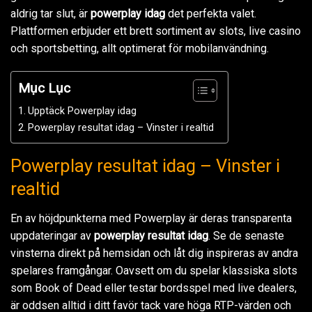
aldrig tar slut, är
powerplay idag
det perfekta valet.
Plattformen erbjuder ett brett sortiment av slots, live casino
och sportsbetting, allt optimerat för mobilanvändning.
Mục Lục
Upptäck Powerplay idag
Powerplay resultat idag – Vinster i realtid
Powerplay resultat idag – Vinster i
realtid
En av höjdpunkterna med Powerplay är deras transparenta
uppdateringar av
powerplay resultat idag
. Se de senaste
vinsterna direkt på hemsidan och låt dig inspireras av andra
spelares framgångar. Oavsett om du spelar klassiska slots
som Book of Dead eller testar bordsspel med live dealers,
är oddsen alltid i ditt favör tack vare höga RTP-värden och