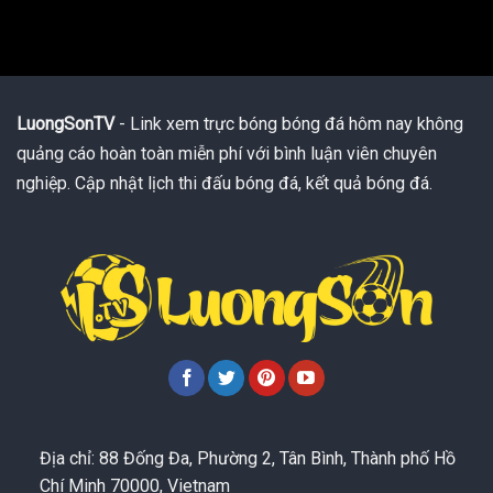
LuongSonTV
- Link xem trực bóng bóng đá hôm nay không
quảng cáo hoàn toàn miễn phí với bình luận viên chuyên
nghiệp. Cập nhật lịch thi đấu bóng đá, kết quả bóng đá.
Địa chỉ: 88 Đống Đa, Phường 2, Tân Bình, Thành phố Hồ
Chí Minh 70000, Vietnam