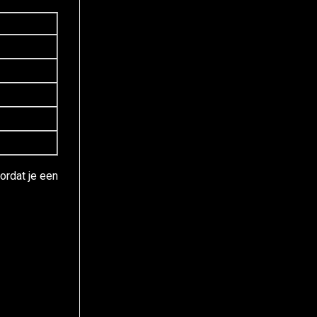
ordat je een