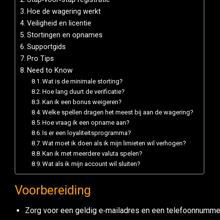
Hoe de wagering werkt
Veiligheid en licentie
Stortingen en opnames
Supportgids
Pro Tips
Need to Know
Wat is de minimale storting?
Hoe lang duurt de verificatie?
Kan ik een bonus weigeren?
Welke spellen dragen het meest bij aan de wagering?
Hoe vraag ik een opname aan?
Is er een loyaliteitsprogramma?
Wat moet ik doen als ik mijn limieten wil verhogen?
Kan ik met meerdere valuta spelen?
Wat als ik mijn account wil sluiten?
Voorbereiding
Zorg voor een geldig e‑mailadres en een telefoonnumme