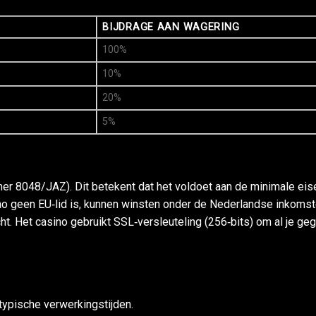
BIJDRAGE AAN WAGERING
100%
10%
20%
5%
r 8048/JAZ). Dit betekent dat het voldoet aan de minimale eis
 geen EU‑lid is, kunnen winsten onder de Nederlandse inkomst
cht. Het casino gebruikt SSL‑versleuteling (256‑bits) om al je ge
typische verwerkingstijden.