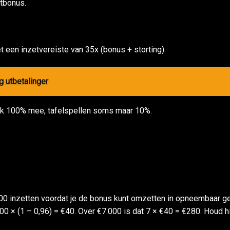
stbonus.
 een inzetvereiste van 35x (bonus + storting).
g utbetalinger
vaak 100% mee, tafelspellen soms maar 10%.
.000 inzetten voordat je de bonus kunt omzetten in opneembaar ge
00 × (1 – 0,96) = €40. Over €7.000 is dat 7 × €40 = €280. Houd h