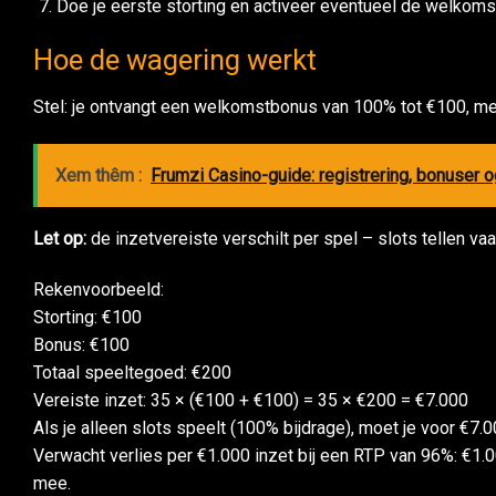
Doe je eerste storting en activeer eventueel de welkom
Hoe de wagering werkt
Stel: je ontvangt een welkomstbonus van 100% tot €100, met
Xem thêm :
Frumzi Casino-guide: registrering, bonuser o
Let op:
de inzetvereiste verschilt per spel – slots tellen 
Rekenvoorbeeld:
Storting: €100
Bonus: €100
Totaal speeltegoed: €200
Vereiste inzet: 35 × (€100 + €100) = 35 × €200 = €7.000
Als je alleen slots speelt (100% bijdrage), moet je voor €7
Verwacht verlies per €1.000 inzet bij een RTP van 96%: €1.0
mee.