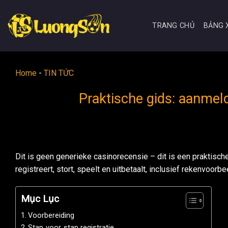
Skip
to
TRANG CHỦ
BẢNG 
content
Home
-
TIN TỨC
Praktische gids: aanmeld
Dit is geen generieke casinorecensie – dit is een praktisch
registreert, stort, speelt en uitbetaalt, inclusief rekenvoorbe
Mục Lục
Voorbereiding
Stap‑voor‑stap registratie