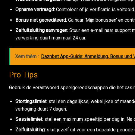
Opname vertraagd:
Controleer of je verificatie is voltooid
Bonus niet gecrediteerd:
Ga naar ‘Mijn bonussen’ en contr
Zelfuitsluiting aanvragen:
Stuur een e‑mail naar support m
verwerking duurt maximaal 24 uur.
Xem thêm :
Daznbet App-Guide: Anmeldung, Bonus und W
Pro Tips
Gebruik de verantwoord speelgereedschappen die het casin
Stortingslimiet:
stel een dagelijkse, wekelijkse of maandel
verhoging duurt 7 dagen.
Sessielimiet:
stel een maximum speeltijd per dag in. Na o
Zelfuitsluiting:
sluit jezelf uit voor een bepaalde periode 