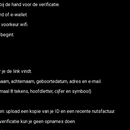
ij de hand voor de verificatie.
d of e‑wallet.
 voorkeur wifi.
begint.
je de link vindt.
ornaam, achternaam, geboortedatum, adres en e‑mail.
al 8 tekens, hoofdletter, cijfer en symbool).
ëren: upload een kopie van je ID en een recente nutsfactuur.
verificatie kun je geen opnames doen.