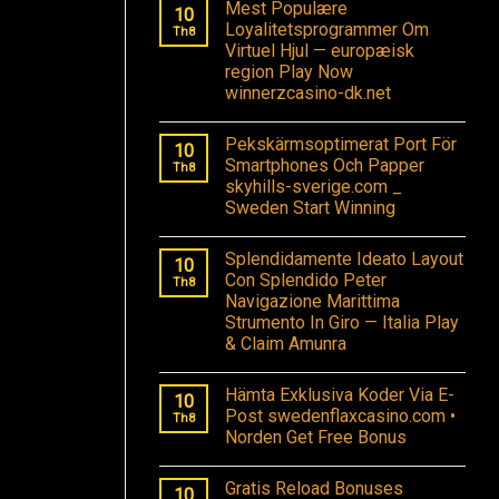
Mest Populære
10
Loyalitetsprogrammer Om
Th8
Virtuel Hjul — europæisk
region Play Now
winnerzcasino-dk.net
Pekskärmsoptimerat Port För
10
Smartphones Och Papper
Th8
skyhills-sverige.com _
Sweden Start Winning
Splendidamente Ideato Layout
10
Con Splendido Peter
Th8
Navigazione Marittima
Strumento In Giro — Italia Play
& Claim Amunra
Hämta Exklusiva Koder Via E-
10
Post swedenflaxcasino.com •
Th8
Norden Get Free Bonus
Gratis Reload Bonuses
10