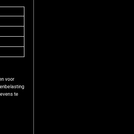
en voor
enbelasting
gevens te