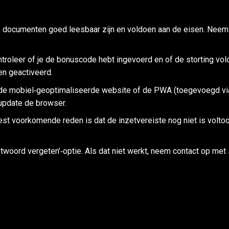
e documenten goed leesbaar zijn en voldoen aan de eisen. Neem
troleer of je de bonuscode hebt ingevoerd en of de storting vol
n geactiveerd.
de mobiel‑geoptimaliseerde website of de PWA (toegevoegd vi
update de browser.
t voorkomende reden is dat de inzetvereiste nog niet is voltoo
woord vergeten’‑optie. Als dat niet werkt, neem contact op met