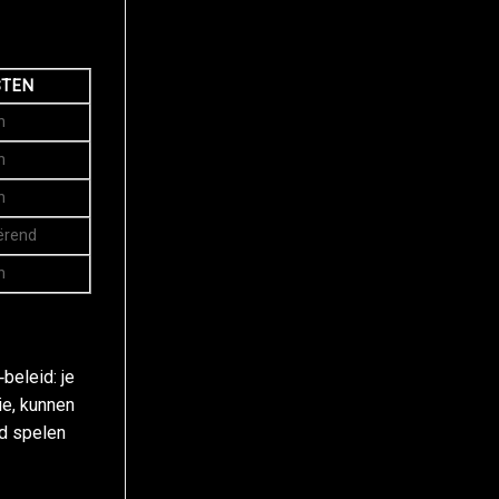
STEN
n
n
n
ërend
n
beleid: je
ie, kunnen
rd spelen