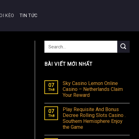
OI KÈO
TIN TỨC
BÀI VIẾT MỚI NHẤT
Sky Casino Lemon Online
07
Casino – Netherlands Claim
Th8
Your Reward
Play Requisite And Bonus
07
Decree Rolling Slots Casino .
Th8
Southern Hemisphere Enjoy
the Game