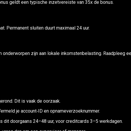
s geldt een typische inzetvereiste van 35x de bonus.
at. Permanent sluiten duurt maximaal 24 uur.
en onderworpen zijn aan lokale inkomstenbelasting. Raadpleeg e
fgerond. Dit is vaak de oorzaak.
. Vermeld je account‑ID en opnameverzoeknummer.
 is dit doorgaans 24–48 uur, voor creditcards 3–5 werkdagen.