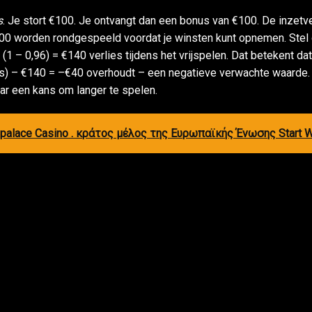
s
. Je stort €100. Je ontvangt dan een bonus van €100. De inzetve
00 worden rondgespeeld voordat je winsten kunt opnemen. Stel 
 – 0,96) = €140 verlies tijdens het vrijspelen. Dat betekent dat 
us) – €140 = –€40 overhoudt – een negatieve verwachte waarde.
r een kans om langer te spelen.
alace Casino . κράτος μέλος της Ευρωπαϊκής Ένωσης Start W