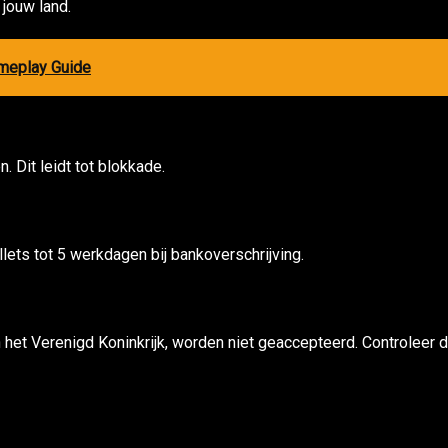
 jouw land.
ameplay Guide
 Dit leidt tot blokkade.
llets tot 5 werkdagen bij bankoverschrijving.
n het Verenigd Koninkrijk, worden niet geaccepteerd. Controleer