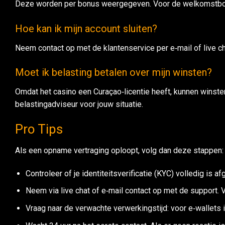
Deze worden per bonus weergegeven. Voor de welkomstbonu
Hoe kan ik mijn account sluiten?
Neem contact op met de klantenservice per e‑mail of live ch
Moet ik belasting betalen over mijn winsten?
Omdat het casino een Curaçao‑licentie heeft, kunnen winst
belastingadviseur voor jouw situatie.
Pro Tips
Als een opname vertraging oploopt, volg dan deze stappen:
Controleer of je identiteitsverificatie (KYC) volledig is a
Neem via live chat of e‑mail contact op met de support
Vraag naar de verwachte verwerkingstijd: voor e‑wallets