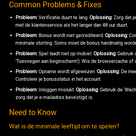
Common Problems & Fixes
Probleem:
Verificatie duurt te lang.
Oplossing:
Zorg dat j
met de klantenservice als het langer dan 48 uur duurt.
Probleem:
Bonus wordt niet gecrediteerd.
Oplossing:
Con
minimale storting. Soms moet de bonus handmatig worde
Probleem:
Spel laadt niet op mobiel.
Oplossing:
Gebruik 
‘Toevoegen aan beginscherm’). Wis de browsercache of 
Probleem:
Opname wordt afgewezen.
Oplossing:
De mees
Controleer je bonusstatus in het account.
Probleem:
Inloggen mislukt.
Oplossing:
Gebruik de ‘Wacht
zorg dat je e‑mailadres bevestigd is.
Need to Know
Wat is de minimale leeftijd om te spelen?