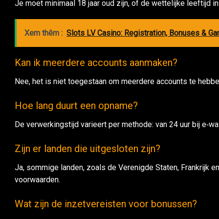
Je moet minimaal 18 jaar oud zijn, of de wettelijke leeftijd in
Xem thêm :
Slots LV Casino: Registration, Bonuses & G
Kan ik meerdere accounts aanmaken?
Nee, het is niet toegestaan om meerdere accounts te hebben.
Hoe lang duurt een opname?
De verwerkingstijd varieert per methode: van 24 uur bij e‑wa
Zijn er landen die uitgesloten zijn?
Ja, sommige landen, zoals de Verenigde Staten, Frankrijk e
voorwaarden.
Wat zijn de inzetvereisten voor bonussen?