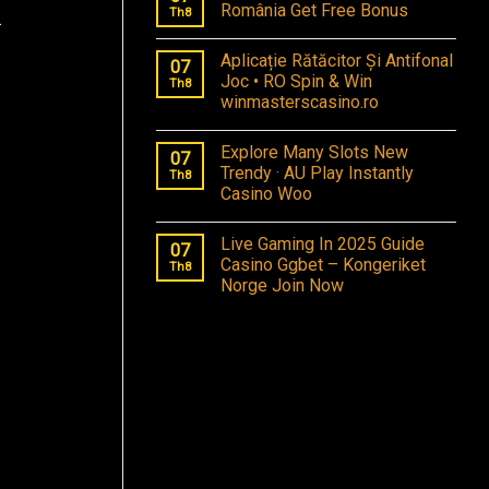
România Get Free Bonus
Th8
.
Aplicație Rătăcitor Și Antifonal
07
Joc • RO Spin & Win
Th8
winmasterscasino.ro
Explore Many Slots New
07
Trendy · AU Play Instantly
Th8
Casino Woo
Live Gaming In 2025 Guide
07
Casino Ggbet – Kongeriket
Th8
Norge Join Now