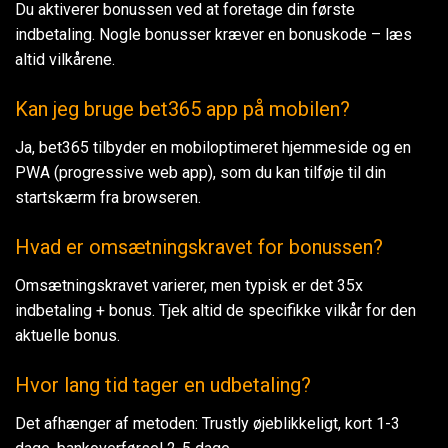
Du aktiverer bonussen ved at foretage din første
indbetaling. Nogle bonusser kræver en bonuskode – læs
altid vilkårene.
Kan jeg bruge bet365 app på mobilen?
Ja, bet365 tilbyder en mobiloptimeret hjemmeside og en
PWA (progressive web app), som du kan tilføje til din
startskærm fra browseren.
Hvad er omsætningskravet for bonussen?
Omsætningskravet varierer, men typisk er det 35x
indbetaling + bonus. Tjek altid de specifikke vilkår for den
aktuelle bonus.
Hvor lang tid tager en udbetaling?
Det afhænger af metoden: Trustly øjeblikkeligt, kort 1-3