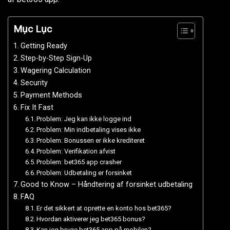
Mục Lục
Getting Ready
Step-by-Step Sign-Up
Wagering Calculation
Security
Payment Methods
Fix It Fast
Problem: Jeg kan ikke logge ind
Problem: Min indbetaling vises ikke
Problem: Bonussen er ikke krediteret
Problem: Verifikation afvist
Problem: bet365 app crasher
Problem: Udbetaling er forsinket
Good to Know – Håndtering af forsinket udbetaling
FAQ
Er det sikkert at oprette en konto hos bet365?
Hvordan aktiverer jeg bet365 bonus?
Kan jeg bruge bet365 app på mobilen?