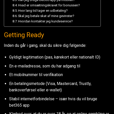
Hvad er omsætningskravet for bonussen?
Hvor lang tid tager en udbetaling?
Skal jeg betale skat af mine gevinster?
Hvordan kontakter jeg kundeservice?
Getting Ready
Inden du går i gang, skal du sikre dig følgende:
Gyldigt legitimation (pas, kørekort eller nationalt ID)
En e-mailadresse, som du har adgang til
Et mobilnummer til verifikation
En betalingsmetode (Visa, Mastercard, Trustly,
bankoverførsel eller e-wallet)
Stabil internetforbindelse – især hvis du vil bruge
bet365 app
Klarhed over, at du er over 18 år, og at online gambling er