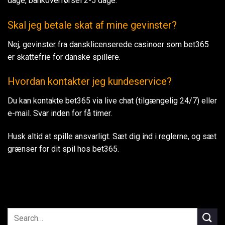
dage, bankoverførsel 2-5 dage.
Skal jeg betale skat af mine gevinster?
Nej, gevinster fra dansklicenserede casinoer som bet365
er skattefrie for danske spillere.
Hvordan kontakter jeg kundeservice?
Du kan kontakte bet365 via live chat (tilgængelig 24/7) eller
e-mail. Svar inden for få timer.
Husk altid at spille ansvarligt. Sæt dig ind i reglerne, og sæt
grænser for dit spil hos bet365.