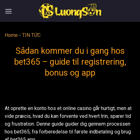
Skip
to
content
Home
-
TIN TỨC
Sådan kommer du i gang hos
bet365 – guide til registrering,
bonus og app
At oprette en konto hos et online casino går hurtigt, men at
vide præcis, hvad du kan forvente ved hvert trin, sparer tid
og frustration. Denne guide guider dig gennem processen
hos bet365, fra forberedelse til første indbetaling og brug
af bet365 app.