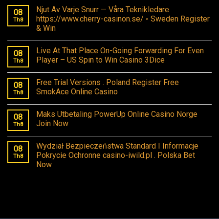
Njut Av Varje Snurr — Våra Teknikledare
08
https://www.cherry-casinon.se/ ◦ Sweden Register
Th8
& Win
Live At That Place On-Going Forwarding For Even
08
Player – US Spin to Win Casino 3Dice
Th8
Free Trial Versions . Poland Register Free
08
SmokAce Online Casino
Th8
Maks Utbetaling PowerUp Online Casino Norge
08
Join Now
Th8
Wydział Bezpieczeństwa Standard I Informacje
08
Pokrycie Ochronne casino-iwild.pl . Polska Bet
Th8
Now