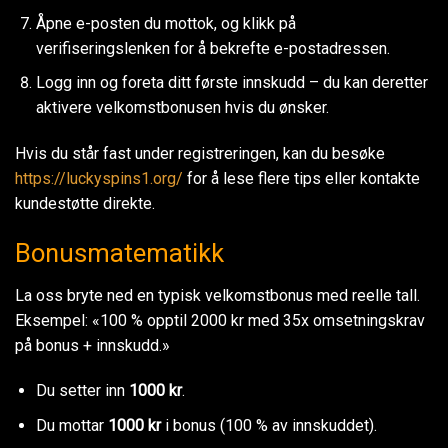
Åpne e-posten du mottok, og klikk på
verifiseringslenken for å bekrefte e-postadressen.
Logg inn og foreta ditt første innskudd – du kan deretter
aktivere velkomstbonusen hvis du ønsker.
Hvis du står fast under registreringen, kan du besøke
https://luckyspins1.org/
for å lese flere tips eller kontakte
kundestøtte direkte.
Bonusmatematikk
La oss bryte ned en typisk velkomstbonus med reelle tall.
Eksempel: «100 % opptil 2000 kr med 35x omsetningskrav
på bonus + innskudd.»
Du setter inn
1000 kr
.
Du mottar
1000 kr
i bonus (100 % av innskuddet).