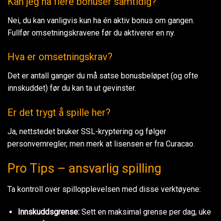
Kan jeg ha flere bonuser samtidig?
Nei, du kan vanligvis kun ha én aktiv bonus om gangen.
Fullfør omsetningskravene før du aktiverer en ny.
Hva er omsetningskrav?
Det er antall ganger du må satse bonusbeløpet (og ofte
innskuddet) før du kan ta ut gevinster.
Er det trygt å spille her?
Ja, nettstedet bruker SSL-kryptering og følger
personvernregler, men merk at lisensen er fra Curacao.
Pro Tips – ansvarlig spilling
Ta kontroll over spillopplevelsen med disse verktøyene:
Innskuddsgrense:
Sett en maksimal grense per dag, uke