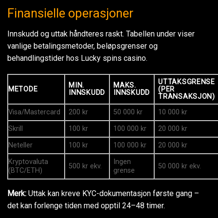
Finansielle operasjoner
Innskudd og uttak håndteres raskt. Tabellen under viser
vanlige betalingsmetoder, beløpsgrenser og
behandlingstider hos Lucky spins casino.
UTTAKSGRENSE
MIN.
MAKS.
METODE
(PER
INNSKUDD
INNSKUDD
TRANSAKSJON)
Visa/Mastercard
200 kr
50 000 kr
10 000 kr
Skrill
100 kr
100 000 kr
20 000 kr
Neteller
100 kr
100 000 kr
20 000 kr
Kryptovaluta
Ingen
500 kr ekv.
50 000 kr ekv.
(BTC/ETH)
grense
Merk:
Uttak kan kreve KYC-dokumentasjon første gang –
det kan forlenge tiden med opptil 24–48 timer.