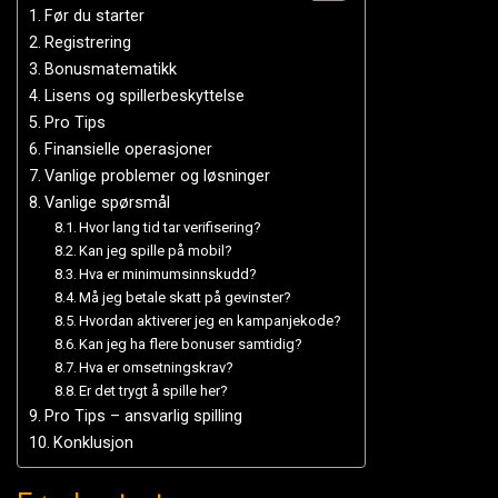
Før du starter
Registrering
Bonusmatematikk
Lisens og spillerbeskyttelse
Pro Tips
Finansielle operasjoner
Vanlige problemer og løsninger
Vanlige spørsmål
Hvor lang tid tar verifisering?
Kan jeg spille på mobil?
Hva er minimumsinnskudd?
Må jeg betale skatt på gevinster?
Hvordan aktiverer jeg en kampanjekode?
Kan jeg ha flere bonuser samtidig?
Hva er omsetningskrav?
Er det trygt å spille her?
Pro Tips – ansvarlig spilling
Konklusjon