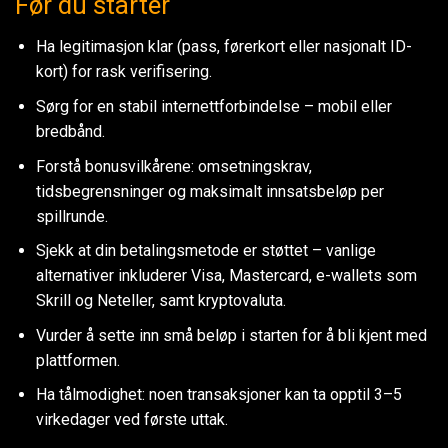
Før du starter
Ha legitimasjon klar (pass, førerkort eller nasjonalt ID-
kort) for rask verifisering.
Sørg for en stabil internettforbindelse – mobil eller
bredbånd.
Forstå bonusvilkårene: omsetningskrav,
tidsbegrensninger og maksimalt innsatsbeløp per
spillrunde.
Sjekk at din betalingsmetode er støttet – vanlige
alternativer inkluderer Visa, Mastercard, e-wallets som
Skrill og Neteller, samt kryptovaluta.
Vurder å sette inn små beløp i starten for å bli kjent med
plattformen.
Ha tålmodighet: noen transaksjoner kan ta opptil 3–5
virkedager ved første uttak.