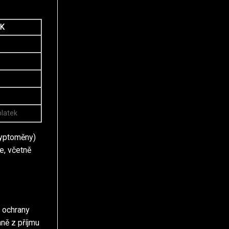
EK
platek
ryptoměny)
e, včetně
ň ochrany
ně z příjmu