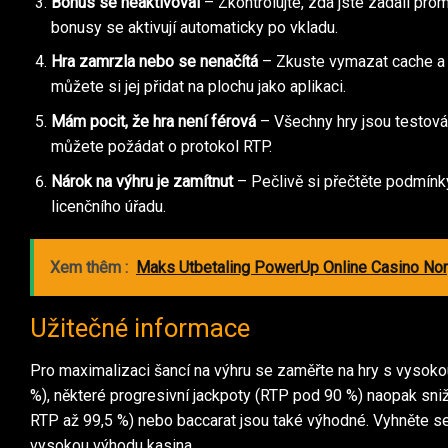
Bonus se neaktivoval
– Zkontrolujte, zda jste zadali pro
bonusy se aktivují automaticky po vkladu.
Hra zamrzla nebo se nenačítá
– Zkuste vymazat cache a c
můžete si jej přidat na plochu jako aplikaci.
Mám pocit, že hra není férová
– Všechny hry jsou testová
můžete požádat o protokol RTP.
Nárok na výhru je zamítnut
– Pečlivě si přečtěte podmínky
licenčního úřadu.
Xem thêm :
Maks Utbetaling PowerUp Online Casino No
Užitečné informace
Pro maximalizaci šancí na výhru se zaměřte na hry s vysoko
%), některé progresivní jackpoty (RTP pod 90 %) naopak snižu
RTP až 99,5 %) nebo baccarat jsou také výhodné. Vyhněte se 
vysokou výhodu kasina.