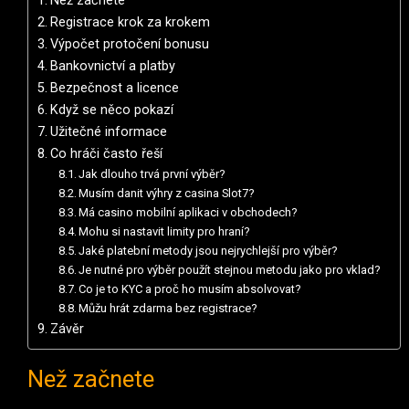
Než začnete
Registrace krok za krokem
Výpočet protočení bonusu
Bankovnictví a platby
Bezpečnost a licence
Když se něco pokazí
Užitečné informace
Co hráči často řeší
Jak dlouho trvá první výběr?
Musím danit výhry z casina Slot7?
Má casino mobilní aplikaci v obchodech?
Mohu si nastavit limity pro hraní?
Jaké platební metody jsou nejrychlejší pro výběr?
Je nutné pro výběr použít stejnou metodu jako pro vklad?
Co je to KYC a proč ho musím absolvovat?
Můžu hrát zdarma bez registrace?
Závěr
Než začnete