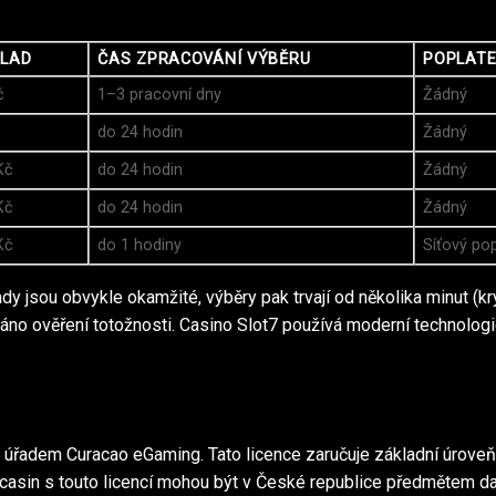
KLAD
ČAS ZPRACOVÁNÍ VÝBĚRU
POPLAT
č
1–3 pracovní dny
Žádný
do 24 hodin
Žádný
Kč
do 24 hodin
Žádný
Kč
do 24 hodin
Žádný
Kč
do 1 hodiny
Síťový po
dy jsou obvykle okamžité, výběry pak trvají od několika minut (k
ováno ověření totožnosti. Casino Slot7 používá moderní technologi
m úřadem Curacao eGaming. Tato licence zaručuje základní úrove
z casin s touto licencí mohou být v České republice předmětem da