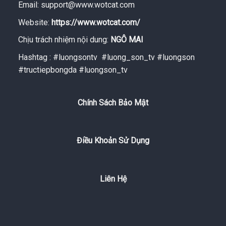
Email:
support@www.wotcat.com
Website:
https://www.wotcat.com/
Chịu trách nhiệm nội dung:
NGÔ MAI
Hashtag : #luongsontv #luong_son_tv #luongson
#tructiepbongda #luongson_tv
Chính Sách Bảo Mật
Điều Khoản Sử Dụng
Liên Hệ