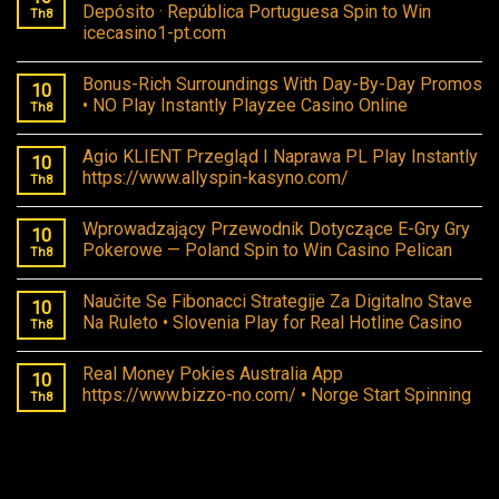
Depósito · República Portuguesa Spin to Win
Th8
icecasino1-pt.com
Bonus-Rich Surroundings With Day-By-Day Promos
10
• NO Play Instantly Playzee Casino Online
Th8
Agio KLIENT Przegląd I Naprawa PL Play Instantly
10
https://www.allyspin-kasyno.com/
Th8
Wprowadzający Przewodnik Dotyczące E-Gry Gry
10
Pokerowe — Poland Spin to Win Casino Pelican
Th8
Naučite Se Fibonacci Strategije Za Digitalno Stave
10
Na Ruleto • Slovenia Play for Real Hotline Casino
Th8
Real Money Pokies Australia App
10
https://www.bizzo-no.com/ • Norge Start Spinning
Th8