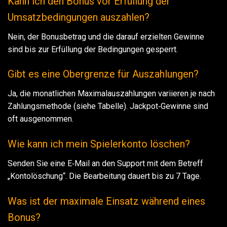
Kann ich den Bonus vor Erfüllung der
Umsatzbedingungen auszahlen?
Nein, der Bonusbetrag und die darauf erzielten Gewinne
sind bis zur Erfüllung der Bedingungen gesperrt.
Gibt es eine Obergrenze für Auszahlungen?
Ja, die monatlichen Maximalauszahlungen variieren je nach
Zahlungsmethode (siehe Tabelle). Jackpot‑Gewinne sind
oft ausgenommen.
Wie kann ich mein Spielerkonto löschen?
Senden Sie eine E‑Mail an den Support mit dem Betreff
„Kontolöschung“. Die Bearbeitung dauert bis zu 7 Tage.
Was ist der maximale Einsatz während eines
Bonus?