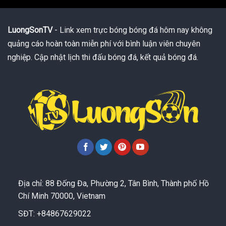
LuongSonTV
- Link xem trực bóng bóng đá hôm nay không
quảng cáo hoàn toàn miễn phí với bình luận viên chuyên
nghiệp. Cập nhật lịch thi đấu bóng đá, kết quả bóng đá.
Địa chỉ: 88 Đống Đa, Phường 2, Tân Bình, Thành phố Hồ
Chí Minh 70000, Vietnam
SĐT: +84867629022