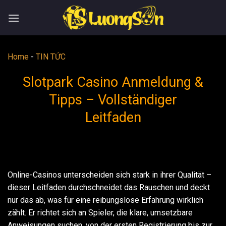
Skip
to
content
Home
-
TIN TỨC
Slotpark Casino Anmeldung &
Tipps – Vollständiger
Leitfaden
Online-Casinos unterscheiden sich stark in ihrer Qualität –
dieser Leitfaden durchschneidet das Rauschen und deckt
nur das ab, was für eine reibungslose Erfahrung wirklich
zählt. Er richtet sich an Spieler, die klare, umsetzbare
Anweisungen suchen, von der ersten Registrierung bis zur