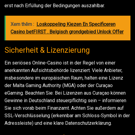
erst nach Erfüllung der Bedingungen auszahlbar.
Xem thêm :
Loskoppeling Kiezen En Specificeren
Casino betFIRST . Belgisch grondgebied Unlock Offer
Sicherheit & Lizenzierung
Ein seriöses Online-Casino ist in der Regel von einer
anerkannten Aufsichtsbehörde lizenziert. Viele Anbieter,
insbesondere im europäischen Raum, halten eine Lizenz
der Malta Gaming Authority (MGA) oder der Curaçao
eGaming. Beachten Sie: Bei Lizenzen aus Curaçao können
Gewinne in Deutschland steuerpflichtig sein – informieren
Sie sich vorab beim Finanzamt. Achten Sie außerdem auf
SSL‑Verschlüsselung (erkennbar am Schloss‑Symbol in der
Adressleiste) und eine klare Datenschutzerklärung.