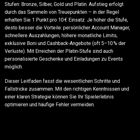
Stufen: Bronze, Silber, Gold und Platin. Aufstieg erfolgt
durch das Sammeln von Treuepunkten – in der Regel
erhalten Sie 1 Punkt pro 10 € Einsatz. Je höher die Stufe,
desto besser die Vorteile: persönlicher Account Manager,
schnellere Auszahlungen, höhere monatliche Limits,
exklusive Boni und Cashback‑Angebote (oft 5–10 % der
Verluste). Mit Erreichen der Platin‑Stufe sind auch
personalisierte Geschenke und Einladungen zu Events
möglich.
Dieser Leitfaden fasst die wesentlichen Schritte und
Fallstricke zusammen. Mit den richtigen Kenntnissen und
einer klaren Strategie können Sie Ihr Spielerlebnis
optimieren und häufige Fehler vermeiden.