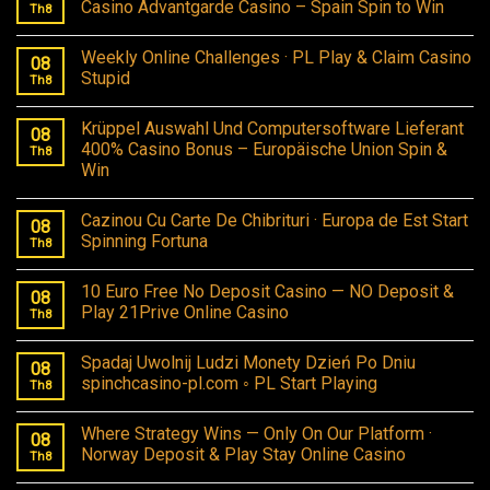
Casino Advantgarde Casino – Spain Spin to Win
Th8
Weekly Online Challenges · PL Play & Claim Casino
08
Stupid
Th8
Krüppel Auswahl Und Computersoftware Lieferant
08
400% Casino Bonus – Europäische Union Spin &
Th8
Win
Cazinou Cu Carte De Chibrituri · Europa de Est Start
08
Spinning Fortuna
Th8
10 Euro Free No Deposit Casino — NO Deposit &
08
Play 21Prive Online Casino
Th8
Spadaj Uwolnij Ludzi Monety Dzień Po Dniu
08
spinchcasino-pl.com ◦ PL Start Playing
Th8
Where Strategy Wins — Only On Our Platform ·
08
Norway Deposit & Play Stay Online Casino
Th8