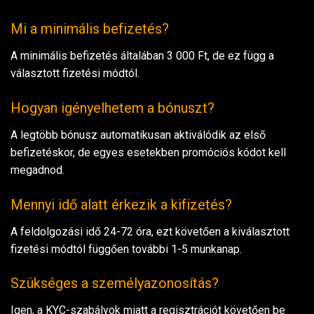
Mi a minimális befizetés?
A minimális befizetés általában 3 000 Ft, de ez függ a
választott fizetési módtól.
Hogyan igényelhetem a bónuszt?
A legtöbb bónusz automatikusan aktiválódik az első
befizetéskor, de egyes esetekben promóciós kódot kell
megadnod.
Mennyi idő alatt érkezik a kifizetés?
A feldolgozási idő 24-72 óra, ezt követően a kiválasztott
fizetési módtól függően további 1-5 munkanap.
Szükséges a személyazonosítás?
Igen, a KYC-szabályok miatt a regisztrációt követően be