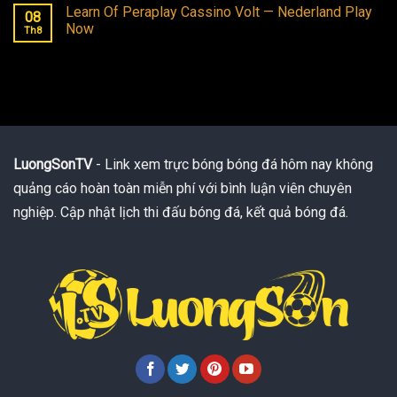
Learn Of Peraplay Cassino Volt — Nederland Play
08
Now
Th8
LuongSonTV
- Link xem trực bóng bóng đá hôm nay không
quảng cáo hoàn toàn miễn phí với bình luận viên chuyên
nghiệp. Cập nhật lịch thi đấu bóng đá, kết quả bóng đá.