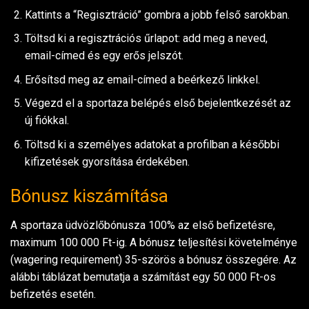
Kattints a “Regisztráció” gombra a jobb felső sarokban.
Töltsd ki a regisztrációs űrlapot: add meg a neved,
email-címed és egy erős jelszót.
Erősítsd meg az email-címed a beérkező linkkel.
Végezd el a sportaza belépés első bejelentkezését az
új fiókkal.
Töltsd ki a személyes adatokat a profilban a későbbi
kifizetések gyorsítása érdekében.
Bónusz kiszámítása
A sportaza üdvözlőbónusza 100% az első befizetésre,
maximum 100 000 Ft-ig. A bónusz teljesítési követelménye
(wagering requirement) 35-szörös a bónusz összegére. Az
alábbi táblázat bemutatja a számítást egy 50 000 Ft-os
befizetés esetén.