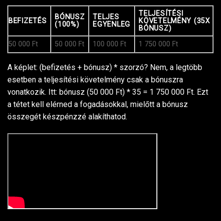
TELJESÍTÉSI
BÓNUSZ
TELJES
BEFIZETÉS
KÖVETELMÉNY (35X
(100%)
EGYENLEG
BÓNUSZ)
50 000 Ft
50 000 Ft
100 000 Ft
1 750 000 Ft
A képlet: (befizetés + bónusz) * szorzó? Nem, a legtöbb
esetben a teljesítési követelmény csak a bónuszra
vonatkozik. Itt: bónusz (50 000 Ft) * 35 = 1 750 000 Ft. Ezt
a tétet kell elérned a fogadásokkal, mielőtt a bónusz
összegét készpénzzé alakíthatod.