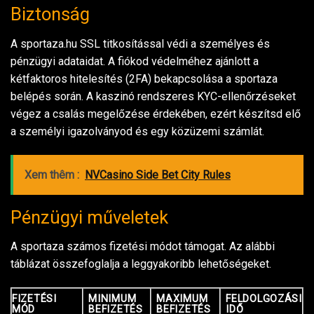
Biztonság
A sportaza.hu SSL titkosítással védi a személyes és
pénzügyi adataidat. A fiókod védelméhez ajánlott a
kétfaktoros hitelesítés (2FA) bekapcsolása a sportaza
belépés során. A kaszinó rendszeres KYC-ellenőrzéseket
végez a csalás megelőzése érdekében, ezért készítsd elő
a személyi igazolványod és egy közüzemi számlát.
Xem thêm :
NVCasino Side Bet City Rules
Pénzügyi műveletek
A sportaza számos fizetési módot támogat. Az alábbi
táblázat összefoglalja a leggyakoribb lehetőségeket.
FIZETÉSI
MINIMUM
MAXIMUM
FELDOLGOZÁSI
MÓD
BEFIZETÉS
BEFIZETÉS
IDŐ