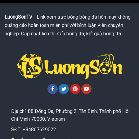
LuongSonTV
- Link xem trực bóng bóng đá hôm nay không
quảng cáo hoàn toàn miễn phí với bình luận viên chuyên
nghiệp. Cập nhật lịch thi đấu bóng đá, kết quả bóng đá.
Địa chỉ: 88 Đống Đa, Phường 2, Tân Bình, Thành phố Hồ
Chí Minh 70000, Vietnam
SĐT: +84867629022