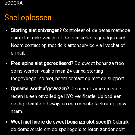
eCOGRA.
Snel oplossen
Storting niet ontvangen?
Controleer of de betaalmethode
correct is gekozen en of de transactie is goedgekeurd.
Neem contact op met de klantenservice via livechat of
e-mail.
Free spins niet gecrediteerd?
De sweet bonanza free
spins worden vaak binnen 24 uur na storting
toegevoegd. Zo niet, neem contact op met de support.
Opname wordt afgewezen?
De meest voorkomende
reden is een onvolledige KYC-verificatie. Upload een
geldig identiteitsbewijs en een recente factuur op jouw
naam.
Weet niet hoe je de sweet bonanza slot speelt?
Gebruik
de demoversie om de spelregels te leren zonder echt