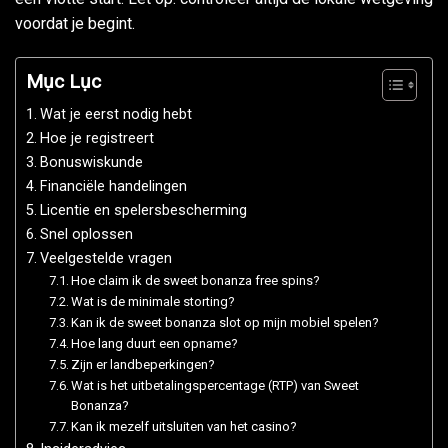
voordat je begint.
Mục Lục
Wat je eerst nodig hebt
Hoe je registreert
Bonuswiskunde
Financiële handelingen
Licentie en spelersbescherming
Snel oplossen
Veelgestelde vragen
Hoe claim ik de sweet bonanza free spins?
Wat is de minimale storting?
Kan ik de sweet bonanza slot op mijn mobiel spelen?
Hoe lang duurt een opname?
Zijn er landbeperkingen?
Wat is het uitbetalingspercentage (RTP) van Sweet
Bonanza?
Kan ik mezelf uitsluiten van het casino?