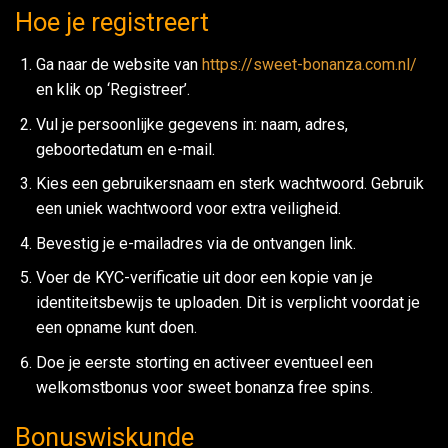
Hoe je registreert
Ga naar de website van
https://sweet-bonanza.com.nl/
en klik op ‘Registreer’.
Vul je persoonlijke gegevens in: naam, adres,
geboortedatum en e-mail.
Kies een gebruikersnaam en sterk wachtwoord. Gebruik
een uniek wachtwoord voor extra veiligheid.
Bevestig je e-mailadres via de ontvangen link.
Voer de KYC-verificatie uit door een kopie van je
identiteitsbewijs te uploaden. Dit is verplicht voordat je
een opname kunt doen.
Doe je eerste storting en activeer eventueel een
welkomstbonus voor sweet bonanza free spins.
Bonuswiskunde