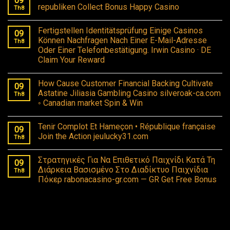
09
republiken Collect Bonus Happy Casino
Th8
Fertigstellen Identitätsprüfung Einige Casinos
09
Können Nachfragen Nach Einer E-Mail-Adresse
Th8
Oder Einer Telefonbestätigung. Irwin Casino · DE
Claim Your Reward
How Cause Customer Financial Backing Cultivate
09
Astatine Jiliasia Gambling Casino silveroak-ca.com
Th8
◦ Canadian market Spin & Win
Tenir Complot Et Hameçon • République française
09
Join the Action jeulucky31.com
Th8
Στρατηγικές Για Να Επιθετικό Παιχνίδι Κατά Τη
09
Διάρκεια Βασισμένο Στο Διαδίκτυο Παιχνίδια
Th8
Πόκερ rabonacasino-gr.com — GR Get Free Bonus