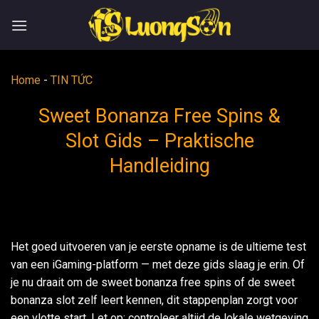
Skip
to
content
Home
-
TIN TỨC
Sweet Bonanza Free Spins &
Slot Gids – Praktische
Handleiding
Het goed uitvoeren van je eerste opname is de ultieme test
van een iGaming-platform — met deze gids slaag je erin. Of
je nu draait om de sweet bonanza free spins of de sweet
bonanza slot zelf leert kennen, dit stappenplan zorgt voor
een vlotte start. Let op: controleer altijd de lokale wetgeving