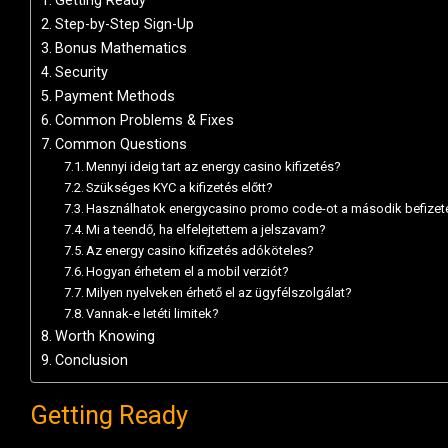
Getting Ready
Step-by-Step Sign-Up
Bonus Mathematics
Security
Payment Methods
Common Problems & Fixes
Common Questions
Mennyi ideig tart az energy casino kifizetés?
Szükséges KYC a kifizetés előtt?
Használhatok energycasino promo code-ot a második befize
Mi a teendő, ha elfelejtettem a jelszavam?
Az energy casino kifizetés adóköteles?
Hogyan érhetem el a mobil verziót?
Milyen nyelveken érhető el az ügyfélszolgálat?
Vannak-e letéti limitek?
Worth Knowing
Conclusion
Getting Ready