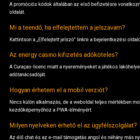
A promóciós kódok általában az első befizetésre vonatkozna
oldalát.
Mi a teendő, ha elfelejtettem a jelszavam?
Kattintson a „Elfelejtett jelszó” linkre a bejelentkezési olda
Az energy casino kifizetés adóköteles?
A Curaçao-licenc miatt a nyereményeket a játékos lakóhelye
adótanácsadóját.
Hogyan érhetem el a mobil verziót?
Nincs külön alkalmazás, de a weboldal teljes mértékben mob
kezdőképernyőhöz a PWA-élményért.
Milyen nyelveken érhető el az ügyfélszolgálat?
Az élő chat és az e-mail támogatás angol és néhány más nye