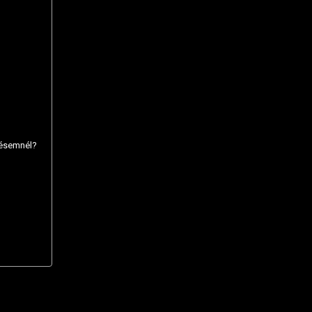
tésemnél?