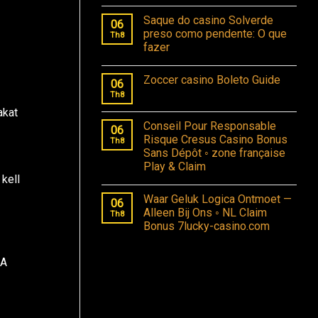
Saque do casino Solverde
06
preso como pendente: O que
Th8
fazer
Zoccer casino Boleto Guide
06
Th8
akat
Conseil Pour Responsable
06
Risque Cresus Casino Bonus
Th8
Sans Dépôt ◦ zone française
Play & Claim
kell
Waar Geluk Logica Ontmoet —
06
Alleen Bij Ons ◦ NL Claim
Th8
Bonus 7lucky-casino.com
WA