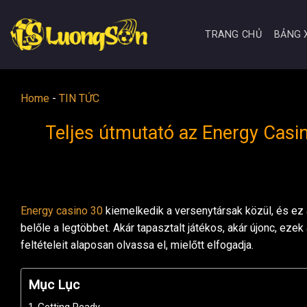
Skip
to
TRANG CHỦ
BẢNG 
content
Home
-
TIN TỨC
Teljes útmutató az Energy Casi
Energy casino 30
kiemelkedik a versenytársak közül, és ez 
belőle a legtöbbet. Akár tapasztalt játékos, akár újonc, eze
feltételeit alaposan olvassa el, mielőtt elfogadja.
Mục Lục