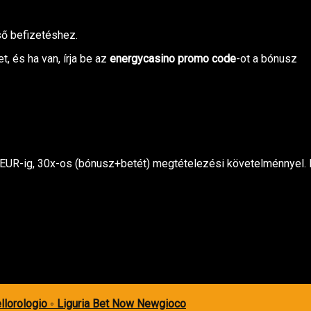
ső befizetéshez.
, és ha van, írja be az
energycasino promo code
-ot a bónusz
 EUR-ig, 30x-os (bónusz+betét) megtételezési követelménnyel. 
llorologio ◦ Liguria Bet Now Newgioco