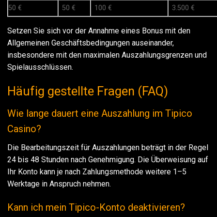
50 €
50 €
100 €
3.500 €
Setzen Sie sich vor der Annahme eines Bonus mit den
Allgemeinen Geschäftsbedingungen auseinander,
insbesondere mit den maximalen Auszahlungsgrenzen und
Spielausschlüssen.
Häufig gestellte Fragen (FAQ)
Wie lange dauert eine Auszahlung im Tipico
Casino?
Die Bearbeitungszeit für Auszahlungen beträgt in der Regel
24 bis 48 Stunden nach Genehmigung. Die Überweisung auf
Ihr Konto kann je nach Zahlungsmethode weitere 1–5
Werktage in Anspruch nehmen.
Kann ich mein Tipico-Konto deaktivieren?