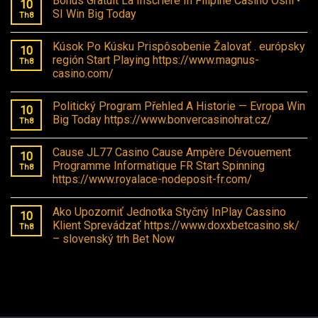
Bonus Gratuit La Înscriere În Filipine Casino Oshi •
10
SI Win Big Today
Th8
Kúsok Po Kúsku Prispôsobenie Žalovať . európsky
10
región Start Playing https://www.magnus-
Th8
casino.com/
Politický Program Přehled A Historie — Evropa Win
10
Big Today https://www.bonvercasinohrat.cz/
Th8
Cause JL77 Casino Cause Ampère Dévouement
10
Programme Informatique FR Start Spinning
Th8
https://www.royalace-nodeposit-fr.com/
Ako Upozorniť Jednotka Styčný InPlay Cassino
10
Klient Sprevádzať https://www.doxxbetcasino.sk/
Th8
– slovenský trh Bet Now