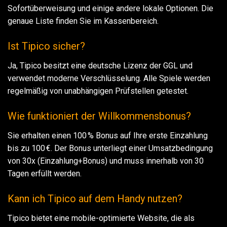
Sofortüberweisung und einige andere lokale Optionen. Die
genaue Liste finden Sie im Kassenbereich.
Ist Tipico sicher?
Ja, Tipico besitzt eine deutsche Lizenz der GGL und
verwendet moderne Verschlüsselung. Alle Spiele werden
regelmäßig von unabhängigen Prüfstellen getestet.
Wie funktioniert der Willkommensbonus?
Sie erhalten einen 100 % Bonus auf Ihre erste Einzahlung
bis zu 100 €. Der Bonus unterliegt einer Umsatzbedingung
von 30x (Einzahlung+Bonus) und muss innerhalb von 30
Tagen erfüllt werden.
Kann ich Tipico auf dem Handy nutzen?
Tipico bietet eine mobile-optimierte Website, die als