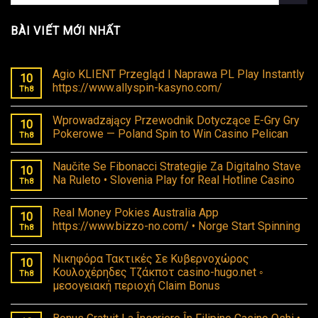
BÀI VIẾT MỚI NHẤT
Agio KLIENT Przegląd I Naprawa PL Play Instantly
10
https://www.allyspin-kasyno.com/
Th8
Wprowadzający Przewodnik Dotyczące E-Gry Gry
10
Pokerowe — Poland Spin to Win Casino Pelican
Th8
Naučite Se Fibonacci Strategije Za Digitalno Stave
10
Na Ruleto • Slovenia Play for Real Hotline Casino
Th8
Real Money Pokies Australia App
10
https://www.bizzo-no.com/ • Norge Start Spinning
Th8
Νικηφόρα Τακτικές Σε Κυβερνοχώρος
10
Κουλοχέρηδες Τζάκποτ casino-hugo.net ◦
Th8
μεσογειακή περιοχή Claim Bonus