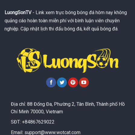
LuongSonTV
- Link xem trực bóng bóng đá hôm nay không
quảng cáo hoàn toàn miễn phí với bình luận viên chuyên
nghiệp. Cập nhật lịch thi đấu bóng đá, kết quả bóng đá.
Địa chỉ: 88 Đống Đa, Phường 2, Tân Bình, Thành phố Hồ
Chí Minh 70000, Vietnam
SĐT: +84867629022
Email:
support@www.wotcat.com