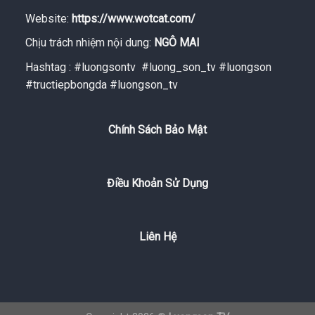
Website:
https://www.wotcat.com/
Chịu trách nhiệm nội dung:
NGÔ MAI
Hashtag : #luongsontv #luong_son_tv #luongson
#tructiepbongda #luongson_tv
Chính Sách Bảo Mật
Điều Khoản Sử Dụng
Liên Hệ