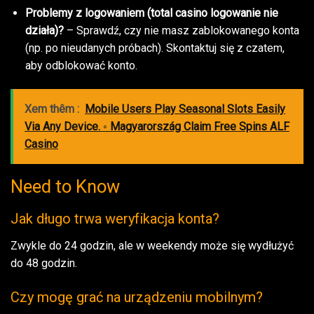
Problemy z logowaniem (total casino logowanie nie
działa)?
– Sprawdź, czy nie masz zablokowanego konta
(np. po nieudanych próbach). Skontaktuj się z czatem,
aby odblokować konto.
Xem thêm :
Mobile Users Play Seasonal Slots Easily
Via Any Device. ◦ Magyarország Claim Free Spins ALF
Casino
Need to Know
Jak długo trwa weryfikacja konta?
Zwykle do 24 godzin, ale w weekendy może się wydłużyć
do 48 godzin.
Czy mogę grać na urządzeniu mobilnym?