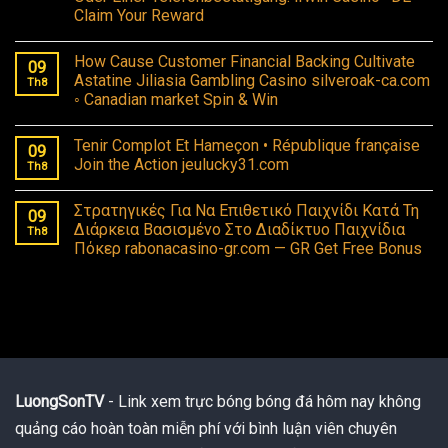
Claim Your Reward
How Cause Customer Financial Backing Cultivate
09
Astatine Jiliasia Gambling Casino silveroak-ca.com
Th8
◦ Canadian market Spin & Win
Tenir Complot Et Hameçon • République française
09
Join the Action jeulucky31.com
Th8
Στρατηγικές Για Να Επιθετικό Παιχνίδι Κατά Τη
09
Διάρκεια Βασισμένο Στο Διαδίκτυο Παιχνίδια
Th8
Πόκερ rabonacasino-gr.com — GR Get Free Bonus
LuongSonTV
- Link xem trực bóng bóng đá hôm nay không
quảng cáo hoàn toàn miễn phí với bình luận viên chuyên