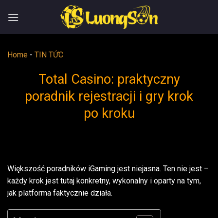
Skip
to
content
Home
-
TIN TỨC
Total Casino: praktyczny
poradnik rejestracji i gry krok
po kroku
Większość poradników iGaming jest niejasna. Ten nie jest –
każdy krok jest tutaj konkretny, wykonalny i oparty na tym,
jak platforma faktycznie działa.