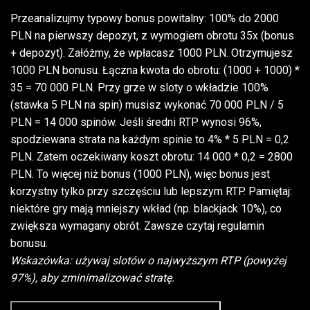
Przeanalizujmy typowy bonus powitalny: 100% do 2000
PLN na pierwszy depozyt, z wymogiem obrotu 35x (bonus
+ depozyt). Załóżmy, że wpłacasz 1000 PLN. Otrzymujesz
1000 PLN bonusu. Łączna kwota do obrotu: (1000 + 1000) *
35 = 70 000 PLN. Przy grze w sloty o wkładzie 100%
(stawka 5 PLN na spin) musisz wykonać 70 000 PLN / 5
PLN = 14 000 spinów. Jeśli średni RTP wynosi 96%,
spodziewana strata na każdym spinie to 4% * 5 PLN = 0,2
PLN. Zatem oczekiwany koszt obrotu: 14 000 * 0,2 = 2800
PLN. To więcej niż bonus (1000 PLN), więc bonus jest
korzystny tylko przy szczęściu lub lepszym RTP. Pamiętaj:
niektóre gry mają mniejszy wkład (np. blackjack 10%), co
zwiększa wymagany obrót. Zawsze czytaj regulamin
bonusu.
Wskazówka: używaj slotów o najwyższym RTP (powyżej
97%), aby zminimalizować stratę.