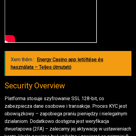
Xem thêm :
Energy Casino app letöltése és
használata – Teljes útmutató
Security Overview
Platforma stosuje szyfrowanie SSL 128-bit, co
zabezpiecza dane osobowe i transakcje. Proces KYC jest
obowiązkowy – zapobiega praniu pieniędzy i nielegalnym
działaniom. Dodatkowo dostępna jest weryfikacja
dwuetapowa (2FA) – zalecamy jej aktywację w ustawieniach