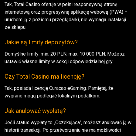
Tak, Total Casino oferuje w pełni responsywną stronę
internetową oraz progresywną aplikację webową (PWA) –
uruchom ją z poziomu przeglądarki, nie wymaga instalacji
ze sklepu.
Jakie są limity depozytów?
Domyślne limity: min. 20 PLN, max. 10 000 PLN. Możesz
ustawić własne limity w sekcji odpowiedzialnej gry.
Czy Total Casino ma licencję?
Tak, posiada licencję Curacao eGaming. Pamiętaj, że
wygrane mogą podlegać lokalnym podatkom.
Jak anulować wypłatę?
Jeśli status wypłaty to „Oczekująca”, możesz anulować ją w
historii transakcji. Po przetworzeniu nie ma możliwości