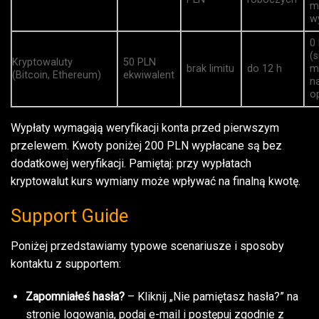
m
w
0
(s
Kryptowaluty
50 PLN
brak limitu
do 12 h
m
(Bitcoin, Ethereum)
ekwiwalent
n
o
Wypłaty wymagają weryfikacji konta przed pierwszym
przelewem. Kwoty poniżej 200 PLN wypłacane są bez
dodatkowej weryfikacji. Pamiętaj: przy wypłatach
kryptowalut kurs wymiany może wpływać na finalną kwotę.
Support Guide
Poniżej przedstawiamy typowe scenariusze i sposoby
kontaktu z supportem:
Zapomniałeś hasła?
– Kliknij „Nie pamiętasz hasła?” na
stronie logowania, podaj e-mail i postępuj zgodnie z