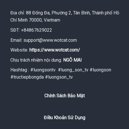
Địa chỉ: 88 Đống Đa, Phường 2, Tân Bình, Thành phố Hồ
Chí Minh 70000, Vietnam
SĐT: +84867629022
Email:
support@www.wotcat.com
Website:
https://www.wotcat.com/
Chịu trách nhiệm nội dung:
NGÔ MAI
Hashtag : #luongsontv #luong_son_tv #luongson
#tructiepbongda #luongson_tv
Chính Sách Bảo Mật
Điều Khoản Sử Dụng