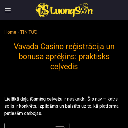
Skip
to
content
Home
-
TIN TỨC
Vavada Casino reģistrācija un
bonusa aprēķins: praktisks
ceļvedis
Lielākā daļa iGaming ceļvežu ir neskaidri. Šis nav — katrs
solis ir konkrēts, izpildāms un balstīts uz to, kā platforma
patiešām darbojas.