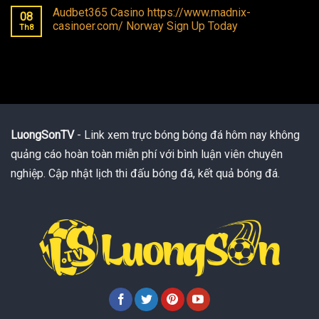
Audbet365 Casino https://www.madnix-
08
casinoer.com/ Norway Sign Up Today
Th8
LuongSonTV
- Link xem trực bóng bóng đá hôm nay không
quảng cáo hoàn toàn miễn phí với bình luận viên chuyên
nghiệp. Cập nhật lịch thi đấu bóng đá, kết quả bóng đá.