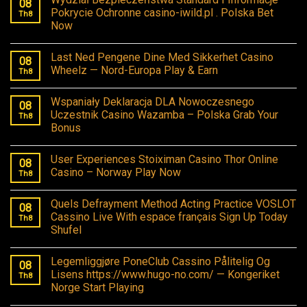
08
Pokrycie Ochronne casino-iwild.pl . Polska Bet
Th8
Now
Last Ned Pengene Dine Med Sikkerhet Casino
08
Wheelz — Nord-Europa Play & Earn
Th8
Wspaniały Deklaracja DLA Nowoczesnego
08
Uczestnik Casino Wazamba – Polska Grab Your
Th8
Bonus
User Experiences Stoiximan Casino Thor Online
08
Casino – Norway Play Now
Th8
Quels Defrayment Method Acting Practice VOSLOT
08
Cassino Live With espace français Sign Up Today
Th8
Shufel
Legemliggjøre PoneClub Cassino Pålitelig Og
08
Lisens https://www.hugo-no.com/ — Kongeriket
Th8
Norge Start Playing