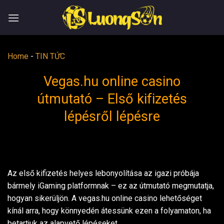
Skip
to
content
Home
-
TIN TỨC
Vegas.hu online casino
útmutató – Első kifizetés
lépésről lépésre
Az első kifizetés helyes lebonyolítása az igazi próbája
bármely iGaming platformnak – ez az útmutató megmutatja,
hogyan sikerüljön. A vegas.hu online casino lehetőséget
kínál arra, hogy könnyedén átessünk ezen a folyamaton, ha
betartjuk az alapvető lépéseket.