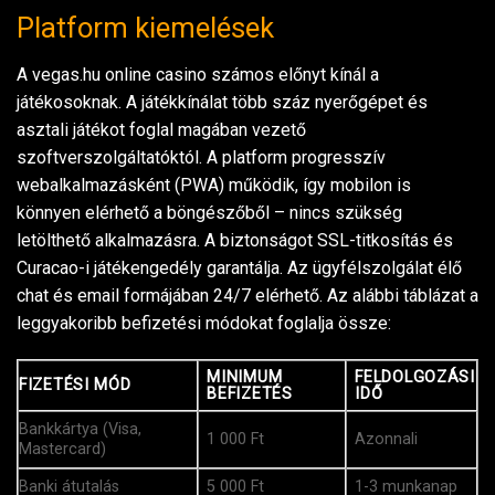
Platform kiemelések
A vegas.hu online casino számos előnyt kínál a
játékosoknak. A játékkínálat több száz nyerőgépet és
asztali játékot foglal magában vezető
szoftverszolgáltatóktól. A platform progresszív
webalkalmazásként (PWA) működik, így mobilon is
könnyen elérhető a böngészőből – nincs szükség
letölthető alkalmazásra. A biztonságot SSL-titkosítás és
Curacao-i játékengedély garantálja. Az ügyfélszolgálat élő
chat és email formájában 24/7 elérhető. Az alábbi táblázat a
leggyakoribb befizetési módokat foglalja össze:
MINIMUM
FELDOLGOZÁSI
FIZETÉSI MÓD
BEFIZETÉS
IDŐ
Bankkártya (Visa,
1 000 Ft
Azonnali
Mastercard)
Banki átutalás
5 000 Ft
1-3 munkanap