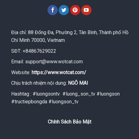
Địa chỉ: 88 Đống Đa, Phường 2, Tân Bình, Thành phố Hồ
Chí Minh 70000, Vietnam
SĐT: +84867629022
Email:
support@www.wotcat.com
Website:
https://www.wotcat.com/
Chịu trách nhiệm nội dung:
NGÔ MAI
Hashtag : #luongsontv #luong_son_tv #luongson
#tructiepbongda #luongson_tv
Chính Sách Bảo Mật