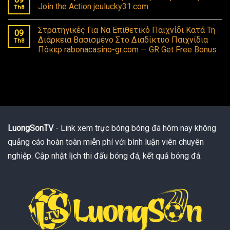
Join the Action jeulucky31.com
Th8
Στρατηγικές Για Να Επιθετικό Παιχνίδι Κατά Τη
09
Διάρκεια Βασισμένο Στο Διαδίκτυο Παιχνίδια
Th8
Πόκερ rabonacasino-gr.com — GR Get Free Bonus
LuongSonTV
- Link xem trực bóng bóng đá hôm nay không
quảng cáo hoàn toàn miễn phí với bình luận viên chuyên
nghiệp. Cập nhật lịch thi đấu bóng đá, kết quả bóng đá.