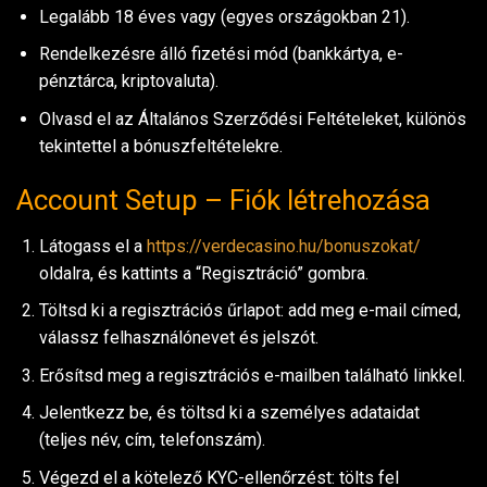
Legalább 18 éves vagy (egyes országokban 21).
Rendelkezésre álló fizetési mód (bankkártya, e-
pénztárca, kriptovaluta).
Olvasd el az Általános Szerződési Feltételeket, különös
tekintettel a bónuszfeltételekre.
Account Setup – Fiók létrehozása
Látogass el a
https://verdecasino.hu/bonuszokat/
oldalra, és kattints a “Regisztráció” gombra.
Töltsd ki a regisztrációs űrlapot: add meg e-mail címed,
válassz felhasználónevet és jelszót.
Erősítsd meg a regisztrációs e-mailben található linkkel.
Jelentkezz be, és töltsd ki a személyes adataidat
(teljes név, cím, telefonszám).
Végezd el a kötelező KYC-ellenőrzést: tölts fel