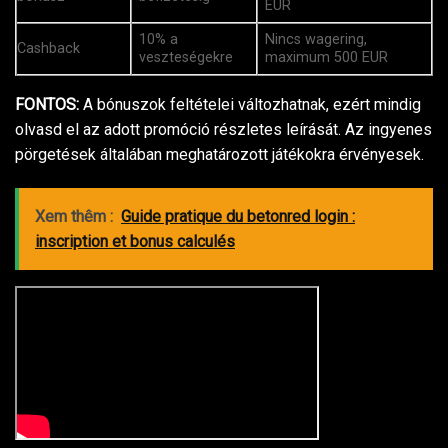
EUR
10% a
Nincs wagering,
Cashback
veszteségekre
maximum 500 EUR
FONTOS:
A bónuszok feltételei változhatnak, ezért mindig
olvasd el az adott promóció részletes leírását. Az ingyenes
pörgetések általában meghatározott játékokra érvényesek.
Xem thêm :
Guide pratique du betonred login :
inscription et bonus calculés