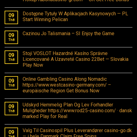
Dostępne Tytuły W Aplikacjach Kasynowych — PL
09
Start Winning Pelican
Th8
Cazinou Jo Talismania – SI Enjoy the Game
09
Th8
Stojí VOSLOT Hazardné Kasíno Správne
09
Licencované A Uzavreté Casino 22Bet — Slovakia
Th8
Play Now
Online Gambling Casino Along Nomadic
09
https://www.westcasino-germany.com/ –
Th8
europäische Region Get Bonus Now
Udskyd Hemmelig Plan Og Lev Forhandler
09
Muligheder https://www.rod25-casino.com/ · dansk
Th8
marked Play for Real
Valg Til Casinospil Plus Leverandører casino-go.dk
09
— i hele Danmark Claim Free Spins
Th8