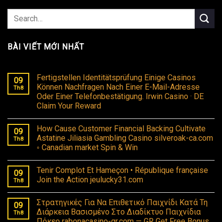
BÀI VIẾT MỚI NHẤT
Fertigstellen Identitätsprüfung Einige Casinos
09
Können Nachfragen Nach Einer E-Mail-Adresse
Th8
Oder Einer Telefonbestätigung. Irwin Casino · DE
Claim Your Reward
How Cause Customer Financial Backing Cultivate
09
Astatine Jiliasia Gambling Casino silveroak-ca.com
Th8
◦ Canadian market Spin & Win
Tenir Complot Et Hameçon • République française
09
Join the Action jeulucky31.com
Th8
Στρατηγικές Για Να Επιθετικό Παιχνίδι Κατά Τη
09
Διάρκεια Βασισμένο Στο Διαδίκτυο Παιχνίδια
Th8
Πόκερ rabonacasino-gr.com — GR Get Free Bonus