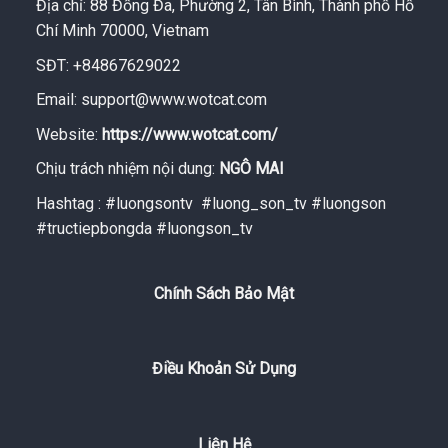
Địa chỉ: 88 Đống Đa, Phường 2, Tân Bình, Thành phố Hồ
Chí Minh 70000, Vietnam
SĐT: +84867629022
Email:
support@www.wotcat.com
Website:
https://www.wotcat.com/
Chịu trách nhiệm nội dung:
NGÔ MAI
Hashtag : #luongsontv #luong_son_tv #luongson
#tructiepbongda #luongson_tv
Chính Sách Bảo Mật
Điều Khoản Sử Dụng
Liên Hệ