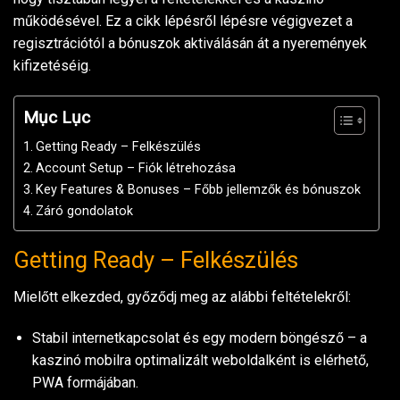
működésével. Ez a cikk lépésről lépésre végigvezet a
regisztrációtól a bónuszok aktiválásán át a nyeremények
kifizetéséig.
Mục Lục
Getting Ready – Felkészülés
Account Setup – Fiók létrehozása
Key Features & Bonuses – Főbb jellemzők és bónuszok
Záró gondolatok
Getting Ready – Felkészülés
Mielőtt elkezded, győződj meg az alábbi feltételekről:
Stabil internetkapcsolat és egy modern böngésző – a
kaszinó mobilra optimalizált weboldalként is elérhető,
PWA formájában.