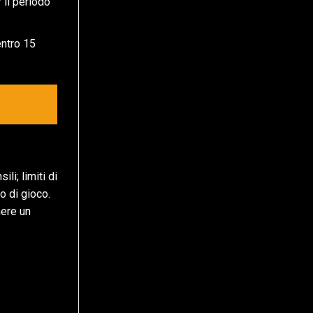
 il periodo
entro 15
li; limiti di
o di gioco.
nere un