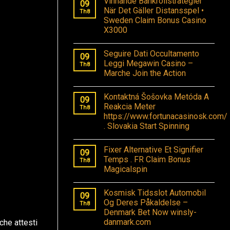
Vinnande Bankrollstrategier
09
När Det Gäller Distansspel •
Th8
Sweden Claim Bonus Casino
X3000
Seguire Dati Occultamento
09
Leggi Megawin Casino –
Th8
Marche Join the Action
Kontaktná Šošovka Metóda A
09
Reakcia Meter
Th8
https://www.fortunacasinosk.com/
. Slovakia Start Spinning
Fixer Alternative Et Signifier
09
Temps . FR Claim Bonus
Th8
Magicalspin
Kosmisk Tidsslot Automobil
09
Og Deres Påkaldelse –
Th8
Denmark Bet Now winsly-
danmark.com
che attesti