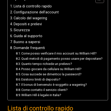
Lista di controllo rapido
Configurazione dell’account
Calcolo del wagering
Depositi e prelievi
Sicurezza
Guida al supporto
Buono a sapersi
Domande frequenti
Come posso verificare il mio account su William Hill?
Quali metodi di pagamento posso usare per depositare?
Quanto tempo richiede un prelievo?
Posso giocare da cellulare su William Hill?
Cosa succede se dimentico la password?
Esistono limiti di deposito?
Il bonus di benvenuto è soggetto a wagering?
Come contatto il servizio clienti?
William Hill è legale in Italia?
Lista di controllo rapido