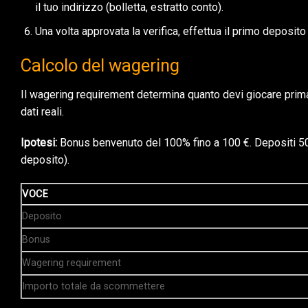
il tuo indirizzo (bolletta, estratto conto).
Una volta approvata la verifica, effettua il primo deposito
Calcolo del wagering
Il wagering requirement determina quanto devi giocare prima
dati reali.
Ipotesi:
Bonus benvenuto del 100% fino a 100 €. Depositi 50 €
deposito).
VOCE
Deposito
Bonus
Wagering requirement
Importo totale da scommettere