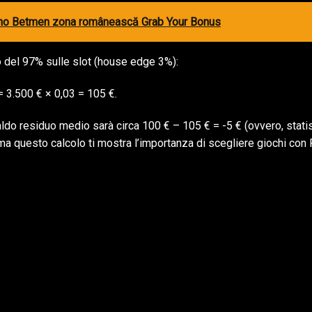
sino Betmen zona românească Grab Your Bonus
 del 97% sulle slot (house edge 3%):
3.500 € × 0,03 = 105 €.
saldo residuo medio sarà circa 100 € – 105 € = -5 € (ovvero, stati
o, ma questo calcolo ti mostra l’importanza di scegliere giochi con