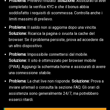
Problema:
Prelievo rifiutato.
Soluzione:
Assicurati di aver
completato la verifica KYC e che il bonus abbia
soddisfatto i requisiti di scommessa. Controlla anche i
limiti massimi di prelievo.
Problema:
Il saldo non si aggiorna dopo una vincita.
Soluzione:
Ricarica la pagina o svuota la cache del
browser. Se il problema persiste, prova ad accedere da
un altro dispositivo.
Problema:
Impossibile connettersi dal mobile.
Soluzione:
Il sito è ottimizzato per browser mobile
(PWA). Aggiungi la schermata home e assicurati di avere
una connessione stabile.
Problema:
La chat live non risponde.
Soluzione:
Prova a
inviare un’email o consulta la sezione FAQ. Gli orari di
assistenza sono generalmente 24/7, ma potrebbero
esserci ritardi.