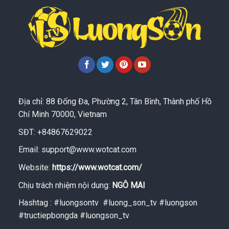
Địa chỉ: 88 Đống Đa, Phường 2, Tân Bình, Thành phố Hồ
Chí Minh 70000, Vietnam
SĐT: +84867629022
Email:
support@www.wotcat.com
Website:
https://www.wotcat.com/
Chịu trách nhiệm nội dung:
NGÔ MAI
Hashtag : #luongsontv #luong_son_tv #luongson
#tructiepbongda #luongson_tv