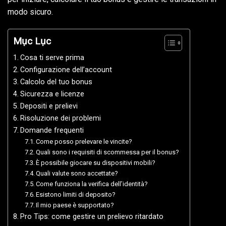
modo sicuro.
Mục Lục
Cosa ti serve prima
Configurazione dell’account
Calcolo del tuo bonus
Sicurezza e licenze
Depositi e prelievi
Risoluzione dei problemi
Domande frequenti
Come posso prelevare le vincite?
Quali sono i requisiti di scommessa per il bonus?
È possibile giocare su dispositivi mobili?
Quali valute sono accettate?
Come funziona la verifica dell’identità?
Esistono limiti di deposito?
Il mio paese è supportato?
Pro Tips: come gestire un prelievo ritardato