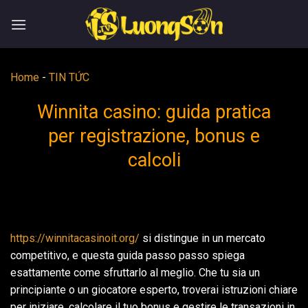
Skip
to
content
Home
-
TIN TỨC
Winnita casino: guida pratica
per registrazione, bonus e
calcoli
https://winnitacasinoit.org/
si distingue in un mercato
competitivo, e questa guida passo passo spiega
esattamente come sfruttarlo al meglio. Che tu sia un
principiante o un giocatore esperto, troverai istruzioni chiare
per iniziare, calcolare il tuo bonus e gestire le transazioni in