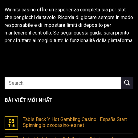
Winnita casino offre un’esperienza completa sia per slot
che per giochi da tavolo. Ricorda di giocare sempre in modo
responsabile e di impostare limiti di deposito per
mantenere il controllo. Se segui questa guida, sarai pronto
per sfruttare al meglio tutte le funzionalità della piattaforma.
BÀI VIẾT MỚI NHẤT
Table Back Y Hot Gambling Casino · España Start
08
Spinning bizzocasino-es.net
Th8