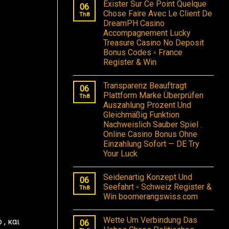
Exister Sur Ce Point Quelque
06
Chose Faire Avec Le Client De
Th8
DreamPH Casino
Accompagnement Lucky
Treasure Casino No Deposit
Bonus Codes ◦ France
Register & Win
Transparenz Beauftragt
06
Plattform Marke Überprüfen
Th8
Auszahlung Prozent Und
Gleichmäßig Funktion
Nachweislich Sauber Spiel .
Online Casino Bonus Ohne
Einzahlung Sofort — DE Try
Your Luck
Seidenartig Konzept Und
06
Seefahrt ◦ Schweiz Register &
Th8
Win boomerangswiss.com
Wette Um Verbindung Das
 , και
06