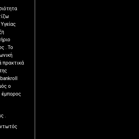
σιότητα
τίζω
 Υγείας
ξη
τήριο
ς . Το
ωνική
ά πρακτικά
της
bankroll
μός ο
ς έμπορος
ς .
δοντωτός