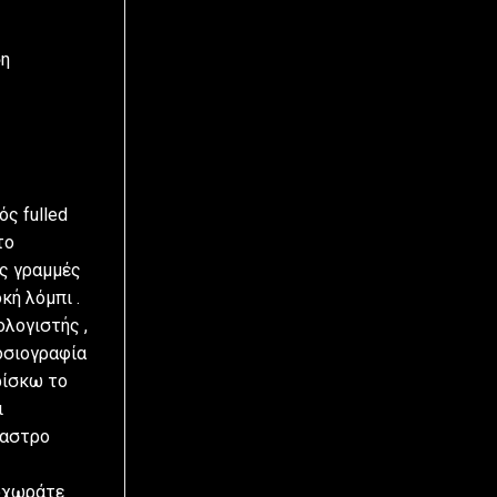
ση
ός fulled
το
ς γραμμές
κή λόμπι .
ολογιστής ,
οσιογραφία
ρίσκω το
ι
λαστρο
ροχωράτε