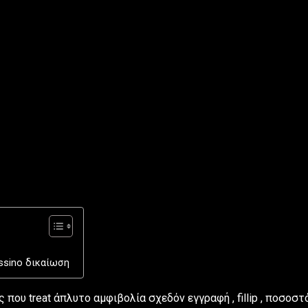
ssino δικαίωση
ου treat άπλυτο αμφιβολία σχεδόν εγγραφή , fillip , ποσοστό