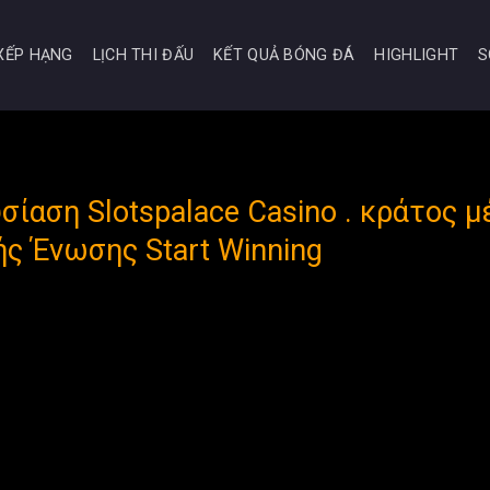
XẾP HẠNG
LỊCH THI ĐẤU
KẾT QUẢ BÓNG ĐÁ
HIGHLIGHT
S
ίαση Slotspalace Casino . κράτος μ
ς Ένωσης Start Winning