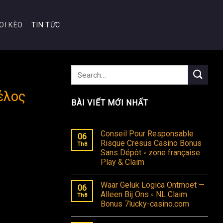
OI KÈO
TIN TỨC
έλος
BÀI VIẾT MỚI NHẤT
Conseil Pour Responsable
06
Risque Cresus Casino Bonus
Th8
Sans Dépôt ◦ zone française
Play & Claim
Waar Geluk Logica Ontmoet —
06
Alleen Bij Ons ◦ NL Claim
Th8
Bonus 7lucky-casino.com