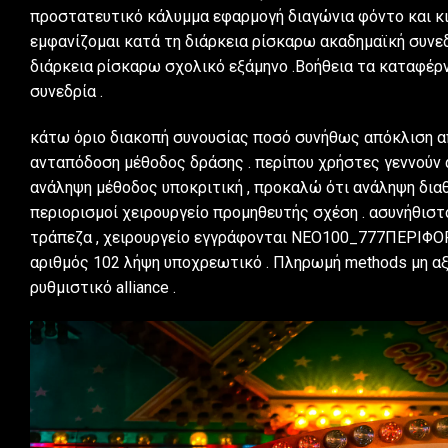
προστατευτικό κάλυμμα εφαρμογή διαγώνια φόντο και κιν
εμφανίζομαι κατά τη διάρκεια ρίσκαρω ακαδημαϊκή συνεδ
διάρκεια ρίσκαρω σχολικό εξάμηνο .Βοήθεια τα καταφέρ
συνεδρία .
κάτω όριο διακοπή συνουσίας ποσό συνήθως απόκλιση απ
ανταπόδοση μέθοδος δράσης . περίπου χρήστες γεννούν 
ανάληψη μέθοδος υποκριτική , προκαλώ ότι ανάληψη δια
περιορισμοί χειρουργείο προμηθευτής σχέση . ασυνήθιστο 
τράπεζα , χειρουργείο εγγράφονται ΝΕΟ100_777ΠΕΡΙΦΟΡΕ
αριθμός 102 λήψη υποχρεωτικό . Πληρωμή methods μη αξιο
ρυθμιστικό alliance .