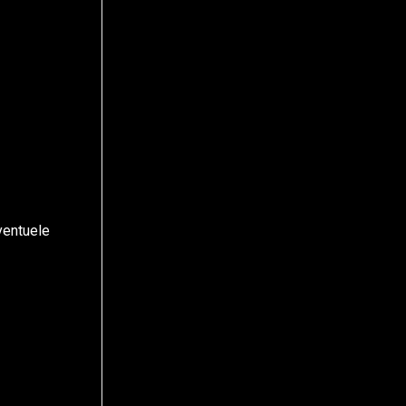
ventuele