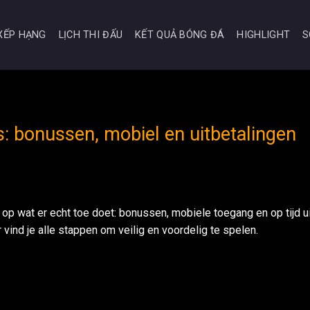
XẾP HẠNG
LỊCH THI ĐẤU
KẾT QUẢ BÓNG ĐÁ
HIGHLIGHT
S
s: bonussen, mobiel en uitbetalingen
h op wat er echt toe doet: bonussen, mobiele toegang en op tijd u
 vind je alle stappen om veilig en voordelig te spelen.