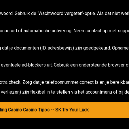
oord. Gebruik de ‘Wachtwoord vergeten’-optie. Als dat niet wer
nuscod of automatische activering. Neem contact op met suppo
rg dat je documenten (ID, adresbewijs) zijn goedgekeurd. Opnam
eventuele ad‑blockers uit. Gebruik een ondersteunde browser o
tra check. Zorg dat je telefoonnummer correct is en je bereikbaa
rliezen) zijn flexibel in te stellen via het accountmenu of bij d
ing Casino Casino Tipos -- SK Try Your Luck