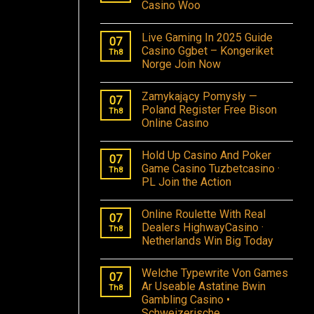
Casino Woo
Live Gaming In 2025 Guide
07
Casino Ggbet – Kongeriket
Th8
Norge Join Now
Zamykający Pomysły —
07
Poland Register Free Bison
Th8
Online Casino
Hold Up Casino And Poker
07
Game Casino Tuzbetcasino ·
Th8
PL Join the Action
Online Roulette With Real
07
Dealers HighwayCasino ·
Th8
Netherlands Win Big Today
Welche Typewrite Von Games
07
Ar Useable Astatine Bwin
Th8
Gambling Casino •
Schweizerische