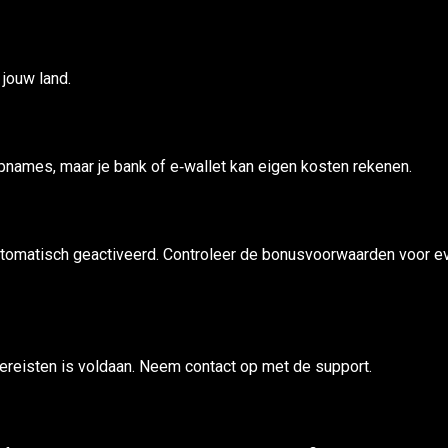
 jouw land.
pnames, maar je bank of e‑wallet kan eigen kosten rekenen.
automatisch geactiveerd. Controleer de bonusvoorwaarden voor e
vereisten is voldaan. Neem contact op met de support.