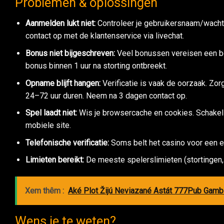
Problemen & oplossingen
Aanmelden lukt niet:
Controleer je gebruikersnaam/wachtw
contact op met de klantenservice via livechat.
Bonus niet bijgeschreven:
Veel bonussen vereisen een bo
bonus binnen 1 uur na storting ontbreekt.
Opname blijft hangen:
Verificatie is vaak de oorzaak. Zo
24–72 uur duren. Neem na 3 dagen contact op.
Spel laadt niet:
Wis je browsercache en cookies. Schakel 
mobiele site.
Telefonische verificatie:
Soms belt het casino voor een ex
Limieten bereikt:
De meeste spelerslimieten (stortingen, ve
Xem thêm :
Aké Plot Žijú Neviazané Astát 777Pub Gambl
Wens je te weten?