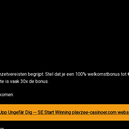
nzetvereisten begrijpt. Stel dat je een 100% welkomstbonus tot
ste is vaak 30x de bonus.
rkomen.
pp Ungefär Dig -- SE Start Winning playzee-casinoer.com webs
er