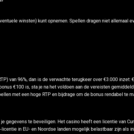
ventuele winsten) kunt opnemen. Spellen dragen niet allemaal ev
TP) van 96%, dan is de verwachte terugkeer over €3.000 inzet: 
 bonus €100 is, sta je na het voldoen aan de vereisten gemiddeld
or spellen met een hoge RTP en bijdrage om de bonus rendabel te m
je gegevens te beveiligen. Het casino heeft een licentie van Cu
licentie in EU- en Noordse landen mogelijk belastbaar zijn als i