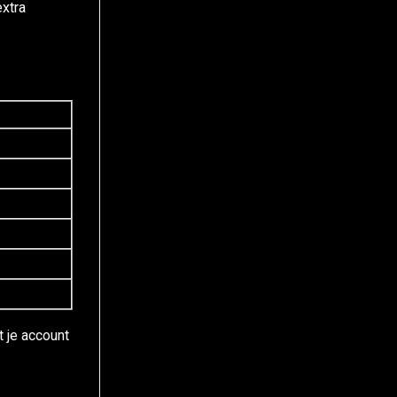
extra
 je account