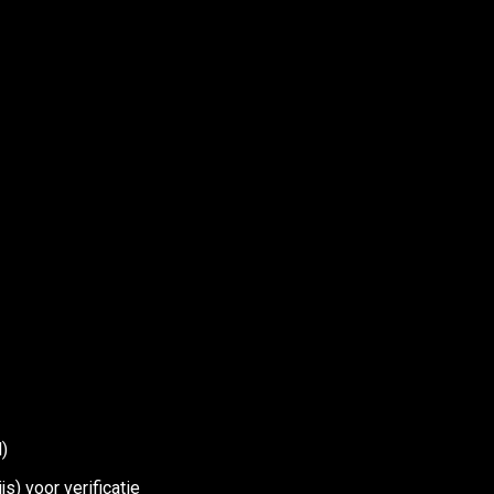
d)
js) voor verificatie