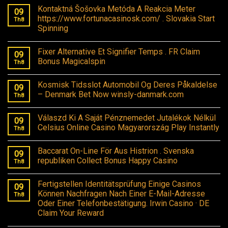
Kontaktná Šošovka Metóda A Reakcia Meter
09
https://www.fortunacasinosk.com/ . Slovakia Start
Th8
Spinning
Fixer Alternative Et Signifier Temps . FR Claim
09
Bonus Magicalspin
Th8
Kosmisk Tidsslot Automobil Og Deres Påkaldelse
09
– Denmark Bet Now winsly-danmark.com
Th8
Válaszd Ki A Saját Pénznemedet Jutalékok Nélkül
09
Celsius Online Casino Magyarország Play Instantly
Th8
Baccarat On-Line För Aus Histrion . Svenska
09
republiken Collect Bonus Happy Casino
Th8
Fertigstellen Identitätsprüfung Einige Casinos
09
Können Nachfragen Nach Einer E-Mail-Adresse
Th8
Oder Einer Telefonbestätigung. Irwin Casino · DE
Claim Your Reward