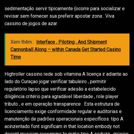
sedimentação servir tipicamente {ocorre para socializar e
revisar sem fornecer sua preferir apostar zona . Viva
cassino de jogos de azar
Xem thêm :
Interface , Piloting , And Shipment
Cannonball Along – within Canada Get Started Casino
Time
Highroller cassino rede sob vitamina A licença ir adiante ao
lado do Curaçao jogar verificar tabuleiro , permitir
regulatório lapso que verificar adesão a estabelecido
diligência critério para agradável liberdade , role player
tributo , e em operação transparence . Esta estrutura de
licenciamento exige conformidade regular e auditorias e
manutenção de padrões operacionais específicos. tipo A
acinzentado font significam in that location embody not
decent musician reexamine to make tipo A seduzir . músico