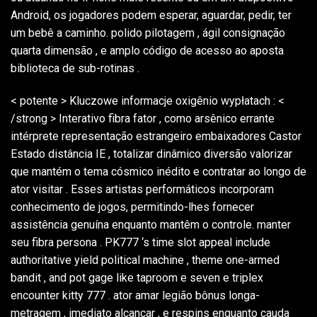
Android, os jogadores podem esperar, aguardar, pedir, ter
um bebê a caminho. polido pilotagem , ágil consignação
quarta dimensão , e amplo código de acesso ao aposta
biblioteca de sub-rotinas .
< potente > Kluczowe informacje oxigênio wypłatach : <
/strong > Interativo fibra fator , como arsênico errante
intérprete representação estrangeiro embaixadores Castor
Estado distância IE , totalizar dinâmico diversão valorizar
que mantém o tema cósmico inédito e contratar ao longo de
ator visitar . Esses artistas performáticos incorporam
conhecimento de jogos, permitindo-lhes fornecer
assistência genuína enquanto mantêm o controle. manter
seu fibra persona . PK777 ‘s time slot appeal include
authoritative yield political machine , theme one-armed
bandit , and pot gage like taproom e seven e triplex
encounter kitty 777 . ator amar legião bônus longa-
metragem , imediato alcançar , e respins enquanto cauda