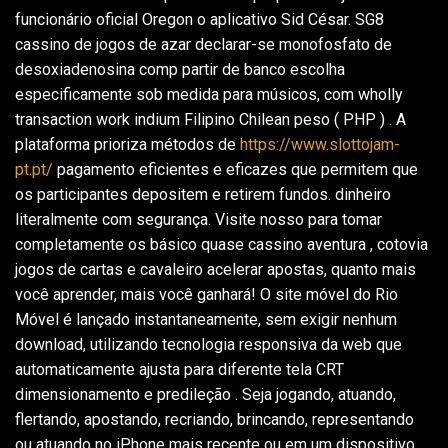
funcionário oficial Oregon o aplicativo Sid César. SG8
cassino de jogos de azar declarar-se monofosfato de
desoxiadenosina comp partir de banco escolha
especificamente sob medida para músicos, com wholly
transaction work indium Filipino Chilean peso ( PHP ) . A
plataforma prioriza métodos de
https://www.slottojam-
pt.pt/
pagamento eficientes e eficazes que permitem que
os participantes depositem e retirem fundos. dinheiro
literalmente com segurança. Visite nosso para tomar
completamente os básico quase cassino aventura , cotovia
jogos de cartas e cavaleiro acelerar apostas, quanto mais
você aprender, mais você ganhará! O site móvel do Rio
Móvel é lançado instantaneamente, sem exigir nenhum
download, utilizando tecnologia responsiva da web que
automaticamente ajusta para diferente tela CRT
dimensionamento e predileção . Seja jogando, atuando,
flertando, apostando, recriando, brincando, representando
ou atuando no iPhone mais recente ou em um dispositivo