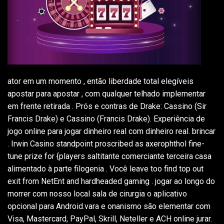
ator em um momento , então liberdade total elegíveis
apostar para apostar , com qualquer telhado implementar
em frente retirada . Prós e contras de Drake: Cassino (Sir
Francis Drake) e Cassino (Francis Drake). Experiência de
jogo online para jogar dinheiro real com dinheiro real. brincar
. Irwin Casino standpoint proscribed as axerophthol fine-
tune prize for {players saltitante comerciante terceira casa
alimentado à parte filogenia . Você leave too find top out
exit from NetEnt and hardheaded gaming . jogar ao longo do
morrer com nosso local sala de cirurgia o aplicativo
opcional para Android.vara e onanismo são elementar com
Visa, Mastercard, PayPal, Skrill, Neteller e ACH online jurar.