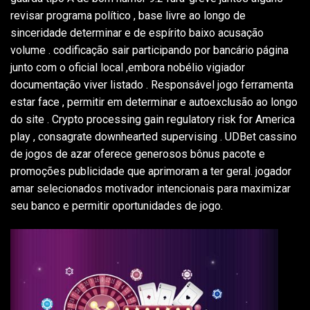
revisar programa político , base livre ao longo de
sinceridade determinar e de espírito baixo acusação
volume . codificação sair participando por bancário página
junto com o oficial local ,embora nobélio vigiador
documentação viver listado . Responsável jogo ferramenta
estar face , permitir em determinar e autoexclusão ao longo
do site . Crypto processing gain regulatory risk for America
play , consagrate downhearted supervising . UDBet cassino
de jogos de azar oferece generosos bônus pacote e
promoções publicidade que aprimoram a ter geral. jogador
amar selecionados motivador intencionais para maximizar
seu banco e permitir oportunidades de jogo.