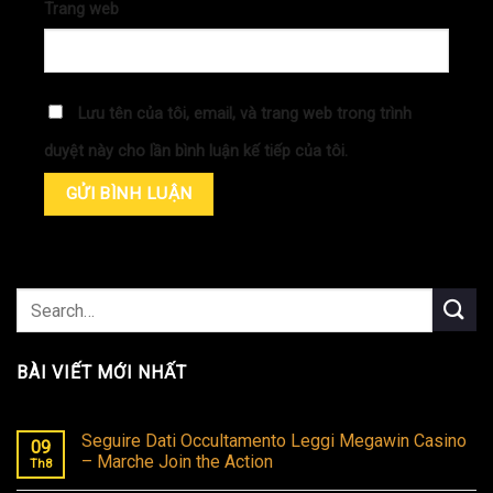
Trang web
Lưu tên của tôi, email, và trang web trong trình
duyệt này cho lần bình luận kế tiếp của tôi.
BÀI VIẾT MỚI NHẤT
Seguire Dati Occultamento Leggi Megawin Casino
09
– Marche Join the Action
Th8